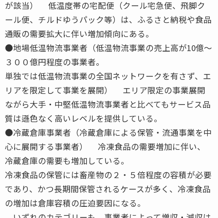
が該当） 低温度帯の宅配便（クール宅急便、飛脚ク
ール便、チルドゆうパック等）は、ふるさと納税や食品
通販の需要拡大に伴い増加傾向にある。
●地場低温物流事業者（低温物流事業の売上高が10億～
３００億円程度の事業者。
単独では低温物流事業の全国ネットワークを有さず、エ
リアを限定して事業を展開） エリア限定の事業展開
ながら大手・中堅低温物流事業者と比べてもサービス品
質は遜色なく高いレベルを提供している。
●冷蔵倉庫事業者（冷蔵倉庫による保管・流通事業を中
心に展開する事業者） 冷凍食品の需要増加に伴い、
冷蔵倉庫の需要も増加している。
冷凍食品の保管には畜産物の２・５倍程度の容積が必要
であり、かつ長期間保管されるケースが多く、冷凍食品
の増加は倉庫容積の圧迫要因になる。
いずれのカテゴリーも、事業者によって増収・減収は