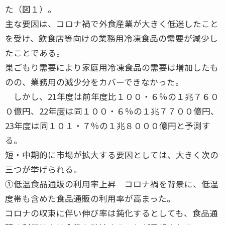
た（図１）。
主な要因は、コロナ禍で外食産業が大きく低迷したこと
を受け、飲食店等向けの業務用冷凍食品の需要が減少し
たことである。
巣ごもり需要により家庭用冷凍食品の需要は増加したも
のの、業務用の減少分をカバーできなかった。
しかし、21年度は前年度比１００・６％の１兆７６０
０億円、22年度は同１００・６％の１兆７７００億円、
23年度は同１０１・７％の１兆８０００億円と予測す
る。
短・中期的に市場が拡大する要因としては、大きく次の
三つが挙げられる。
①低温食品通販の利用率上昇 コロナ禍を背景に、低温
度帯も含めた食品通販の利用率が高まった。
コロナの収束に伴い伸び率は鈍化するとしても、食品通