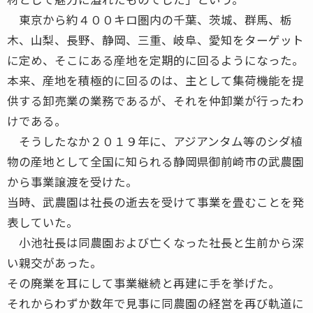
東京から約４００キロ圏内の千葉、茨城、群馬、栃
木、山梨、長野、静岡、三重、岐阜、愛知をターゲット
に定め、そこにある産地を定期的に回るようになった。
本来、産地を積極的に回るのは、主として集荷機能を提
供する卸売業の業務であるが、それを仲卸業が行ったわ
けである。
そうしたなか２０１９年に、アジアンタム等のシダ植
物の産地として全国に知られる静岡県御前崎市の武農園
から事業譲渡を受けた。
当時、武農園は社長の逝去を受けて事業を畳むことを発
表していた。
小池社長は同農園および亡くなった社長と生前から深
い親交があった。
その廃業を耳にして事業継続と再建に手を挙げた。
それからわずか数年で見事に同農園の経営を再び軌道に