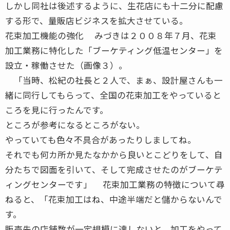
しかし同社は後述するように、生花店にも十二分に配慮
する形で、量販店ビジネスを拡大させている。
花束加工機能の強化 みづきは２００８年７月、花束
加工業務に特化した「ブーケティング低温センター」を
設立・稼働させた（画像３）。
「当時、松紀の社長と２人で、まぁ、設計屋さんも一
緒に同行してもらって、全国の花束加工をやっていると
ころを見に行ったんです。
ところが参考になるところがない。
やっていても色々不具合があったりしましてね。
それでも何カ所か見たなかから良いとこどりをして、自
分たちで図面を引いて、そして完成させたのがブーケテ
ィングセンターです」 花束加工業務の特徴について尋
ねると、「花束加工はね、中途半端だと儲からないんで
す。
販売先の店舗数が一定規模に達しないと、加工をやって