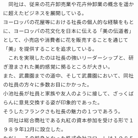
同社は、従来の花卉卸売業や花卉仲卸業の概念を遥か
に超えたビジネスを展開している。
ヨーロッパの花屋等における社長の個人的な経験をもと
に、ヨーロッパの花文化を日本に伝える「美の伝道者」
として、小売店や消費者に花を販売することを通じて
「美」を提供することを追求している。
これを実現したのは社長の強いリーダーシップと、研
ぎ澄まされた美的感覚に拠るところが大きい。
また、武農園までの道中、そして武農園において、同社
の社員の方々に多数お目にかかった。
小池社長が社員と家族や友人のように接して、ざっくば
らんに意見交換する姿が印象的であった。
そうしたフランクさも社長の魅力の１つであろう。
同社は総合商社である丸紅の資本参加を受ける形で１
９８９年12月に設立した。
ただし、その前身となった株式会社フローレは１９８５