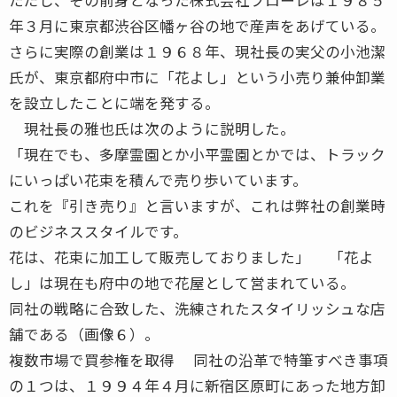
年３月に東京都渋谷区幡ヶ谷の地で産声をあげている。
さらに実際の創業は１９６８年、現社長の実父の小池潔
氏が、東京都府中市に「花よし」という小売り兼仲卸業
を設立したことに端を発する。
現社長の雅也氏は次のように説明した。
「現在でも、多摩霊園とか小平霊園とかでは、トラック
にいっぱい花束を積んで売り歩いています。
これを『引き売り』と言いますが、これは弊社の創業時
のビジネススタイルです。
花は、花束に加工して販売しておりました」 「花よ
し」は現在も府中の地で花屋として営まれている。
同社の戦略に合致した、洗練されたスタイリッシュな店
舗である（画像６）。
複数市場で買参権を取得 同社の沿革で特筆すべき事項
の１つは、１９９４年４月に新宿区原町にあった地方卸