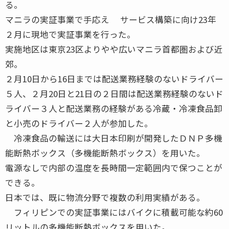
る。
マニラの実証事業で手応え サービス構築に向け23年
２月に現地で実証事業を行った。
実施地区は東京23区よりやや広いマニラ首都圏および近
郊。
２月10日から16日までは配送業務経験のないドライバー
５人、２月20日と21日の２日間は配送業務経験のないド
ライバー３人と配送業務の経験がある冷蔵・冷凍食品卸
と小売のドライバー２人が参加した。
冷凍食品の輸送には大日本印刷が開発したＤＮＰ多機
能断熱ボックス（多機能断熱ボックス）を用いた。
電源なしで内部の温度を長時間一定範囲内で保つことが
できる。
日本では、既に物流分野で複数の利用実績がある。
フィリピンでの実証事業にはバイクに積載可能な約60
リットルの多機能断熱ボックスを用いた。