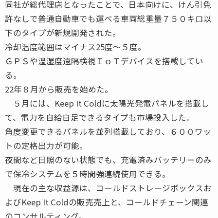
同社が総代理店となったことで、日本向けに、けん引免
許なしで普通自動車でも運べる車両総重量７５０キロ以
下のタイプが新規開発された。
冷却温度範囲はマイナス25度〜５度。
ＧＰＳや温湿度遠隔検視ＩｏＴデバイスを搭載してい
る。
22年８月から販売を始めた。
５月には、Keep It Coldに太陽光発電パネルを搭載し
て、電力を自給自足できるタイプも市場投入した。
角度変更できるパネルを並列搭載しており、６００ワッ
トの定格出力が可能。
夜間など日照のない状態でも、充電済みバッテリーのみ
で保冷システムを５時間強連続使用できる。
現在の主な収益源は、コールドストレージボックスお
よびKeep It Coldの販売売上と、コールドチェーン関連
のコンサルティング。