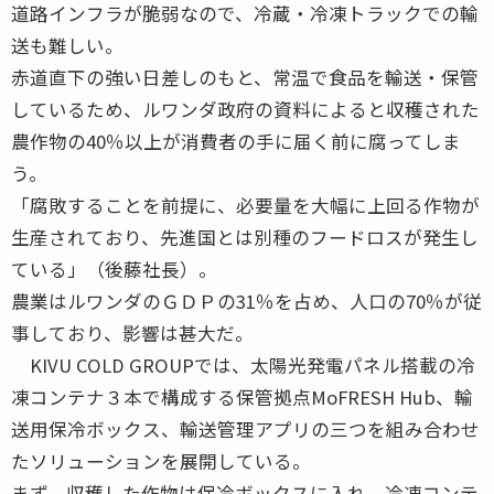
道路インフラが脆弱なので、冷蔵・冷凍トラックでの輸
送も難しい。
赤道直下の強い日差しのもと、常温で食品を輸送・保管
しているため、ルワンダ政府の資料によると収穫された
農作物の40％以上が消費者の手に届く前に腐ってしま
う。
「腐敗することを前提に、必要量を大幅に上回る作物が
生産されており、先進国とは別種のフードロスが発生し
ている」（後藤社長）。
農業はルワンダのＧＤＰの31％を占め、人口の70％が従
事しており、影響は甚大だ。
KIVU COLD GROUPでは、太陽光発電パネル搭載の冷
凍コンテナ３本で構成する保管拠点MoFRESH Hub、輸
送用保冷ボックス、輸送管理アプリの三つを組み合わせ
たソリューションを展開している。
まず、収穫した作物は保冷ボックスに入れ、冷凍コンテ