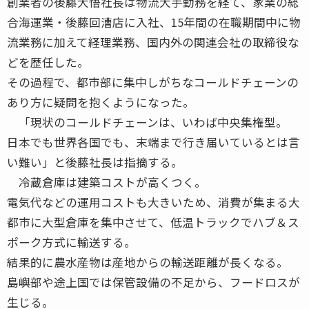
創業者の後藤大悟社長は物流大手勤務を経て、家業の総
合海運業・後藤回漕店に入社、15年間の在職期間中に物
流業務に加えて経理業務、国内外の関連会社の取締役な
どを歴任した。
その過程で、都市部に集中しがちなコールドチェーンの
あり方に疑問を抱くようになった。
「現状のコールドチェーンは、いわば中央集権型。
日本でも世界各国でも、末端まで行き届いているとは言
い難い」と後藤社長は指摘する。
冷蔵倉庫は建築コストが高くつく。
電気代などの運用コストも大きいため、消費が集まる大
都市に大型倉庫を集中させて、低温トラックでハブ＆ス
ポーク方式に輸送する。
結果的に農水産物は産地からの輸送距離が長くなる。
島嶼部や途上国では保管設備の不足から、フードロスが
生じる。