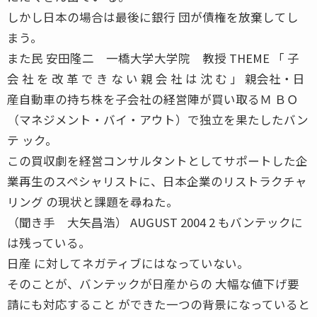
しかし日本の場合は最後に銀行 団が債権を放棄してし
まう。
また民 安田隆二 一橋大学大学院 教授 THEME 「 子
会 社 を 改 革 で き な い 親 会 社 は 沈 む 」 親会社・日
産自動車の持ち株を子会社の経営陣が買い取るＭ ＢＯ
（マネジメント・バイ・アウト）で独立を果たしたバン
テ ック。
この買収劇を経営コンサルタントとしてサポートした企
業再生のスペシャリストに、日本企業のリストラクチャ
リング の現状と課題を尋ねた。
（聞き手 大矢昌浩） AUGUST 2004 2 もバンテックに
は残っている。
日産 に対してネガティブにはなっていない。
そのことが、バンテックが日産からの 大幅な値下げ要
請にも対応すること ができた一つの背景になっていると