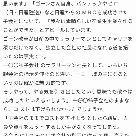
思います」 「ゴーンさん自身、バンテックやゼ ロ
（旧・日産陸送）など日産からの ＭＢＯを成功させた
子会社について、 『我々は素晴らしい卒業生企業を作る
ことができた』とアピールしています。
ゴーン改革が日産の中でサラリーマ ンとしてキャリアを
積むだけでなく、 独立した会社の社長になれる道を拓
いたのは事実です。
一〇〇％子会社 のサラリーマン社長として、いちいち
親会社の指示を仰ぐのと違い、一国 一城の主になると
いうのは確かに魅 力的です。
そうやって、やる気を引 き出したという意味でも改革は
成功 したといえるでしょう」 ――一〇〇％子会社のままな
ら、コ ストは下げられなかったでしょうか。
「子会社のままでコストを下げよう としたら結局、人
員や資産をカット するしか手がなくなってしまう。
子会 社にしてみれば親会社の指示に従っ て痩せ衰えた