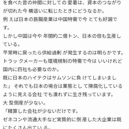
を食べた昔の仲間に対しての 愛着は、資本のつながり
が切れた今 横這いに転じたときにどうなるか。
例 えば日本の鉄鋼産業は中国特需で今 とても好調で
す。
しかし中国は今や 年間約二億トン、日本の倍も生産し
ている。
平常時に戻ったら供給過剰 が発生するのは明らかです。
トラッ クメーカーも環境規制の特需で今は いいけれど
国内に四社も必要なのか。
既に日本のハイテクはサムソンに負 けてしまいまし
た」 ――それでも日本の場合は業態とし て陳腐化している
ように見える会社 でも潰れずに生き残っています。
大 型倒産が少ない。
「精算した会社が少ないだけです。
ゼネコンや流通大手など実質的に倒 産した大企業は既
にたくさん出てい る。