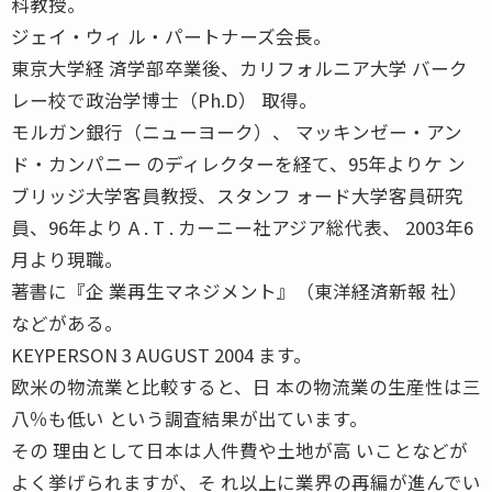
科教授。
ジェイ・ウィ ル・パートナーズ会長。
東京大学経 済学部卒業後、カリフォルニア大学 バーク
レー校で政治学博士（Ph.D） 取得。
モルガン銀行（ニューヨーク）、 マッキンゼー・アン
ド・カンパニー のディレクターを経て、95年よりケ ン
ブリッジ大学客員教授、スタンフ ォード大学客員研究
員、96年より A . T . カーニー社アジア総代表、 2003年6
月より現職。
著書に『企 業再生マネジメント』（東洋経済新報 社）
などがある。
KEYPERSON 3 AUGUST 2004 ます。
欧米の物流業と比較すると、日 本の物流業の生産性は三
八％も低い という調査結果が出ています。
その 理由として日本は人件費や土地が高 いことなどが
よく挙げられますが、そ れ以上に業界の再編が進んでい