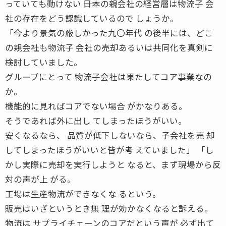
っていても動けない ――日本の親会社の経営層は物流子 会
社の存在をどう認識しているので しょうか。
「今より景気の厳しかった九〇年代 の後半には、どこ
の親会社も物流子 会社の売却あるいは共同化を真剣に
検討していました。
グループにとって 物流子会社は果たしてコア事業なの
か。
機能的に見ればコアでない場合 がかなりある。
そうであれば外に出し てしまったほうがいい。
安くなるなら、 品質が低下しないなら、子会社を売 却
してしまったほうがいいと皆が考 えていました」 「し
かし実際に売却を実行しようと なると、まず現場から反
対の声が上 がる。
工場は生産物流ができなくな るという。
販売はいざというとき無 理が効かなくなると訴える。
物流は サプライチェーンのコアだという声が 必ず出て