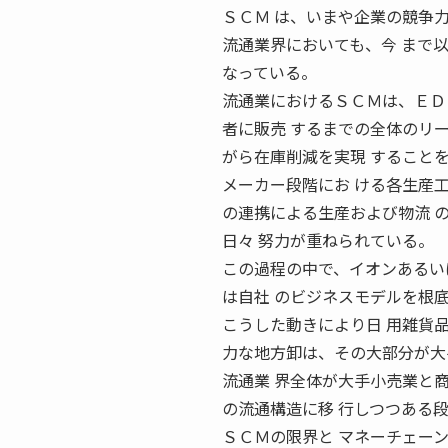
ＳＣＭ は、いまや企業の競争
流通業界においても、今 まで
なっている。
流通業におけるＳＣＭは、ＥＤ
者に販売 するまでの全体のリ
がら在庫削減を実現 すること
メーカー段階にお ける各生産
の連携による生産および物流 
日々 努力が重ねられている。
この過程の中で、イオンあるい
は自社 のビジネスモデルを根
こうした動きにより日 用雑貨
力な地方卸は、その大部分が大
流通業 界全体が大手小売業と
の流通構造に移 行しつつある
ＳＣＭの限界と マネーチェー