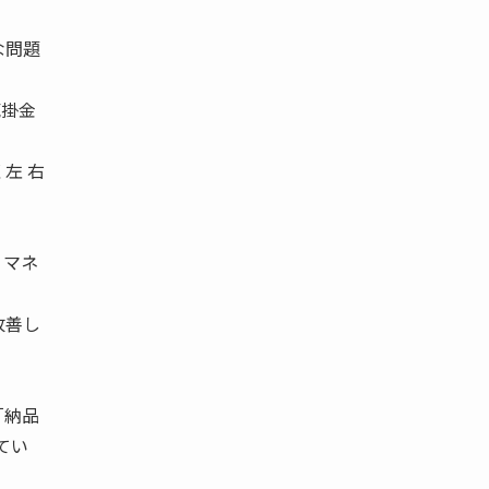
な問題
売掛金
左 右
・マネ
改善し
「納品
てい