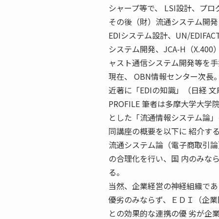
シャープ等で、 LSI設計、プ
その後（財）流通システム開発
EDIシステム設計、UN/EDI
システム開発、JCA-H（X.40
ャスト通信システム開発等を手
現在、 OBN情報センター次長
近著に「EDIの知識」（日経 
PROFILE 筆者は多摩大学
とした「流通情報システム論」
同講座の概要を以下に 紹介す
流通システム論（電子商取引論
の合理化を行い、国 内のみな
る。
当然、企業経営の神経組織であ
優劣のみならず、ＥＤＩ（企業
との効果的な連携の優 劣が企