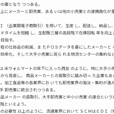
力の要となり つつある。
以上にメーカーと卸売業、ある いは他の小売業との連携強化が重
Ｉ （企業間電子商取引）を用いて、生産 し、配送し、納品し
ードタイムを短縮 し、生配販三層の各段階で在庫回転 率を向上
を目指す。
工程の仕掛品の削減、ま たＰＯＳデータを基にしたメーカーと 
の効率化、そして大手小売業に見ら れる物流センターの集約な
は 米ウォルマートの傘下に入った西友 のように、特に大手小
底から見直し、 商品メーカーとの直取引に踏み切っ た企業もあ
品、加工食品等の各業界にお いても卸売業界の淘汰・集約が進み
手 卸売業に統合されつつある。
商品メーカー の直取引、大手卸売業と中小小売業 の連合という
段階といえよう。
ンの必要性 以上のように、流通業界において ＳＣＭはＥＤＩ（