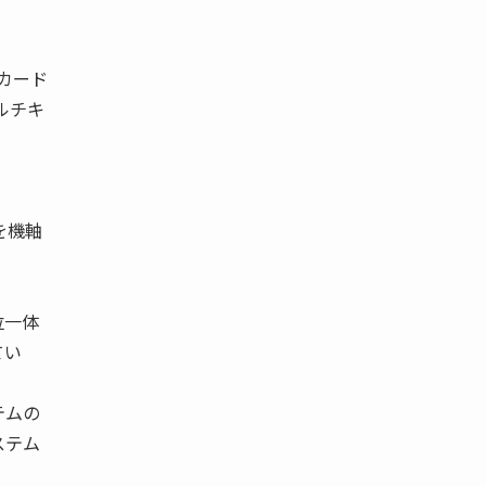
種カード
マルチキ
を機軸
位一体
てい
テムの
ステム