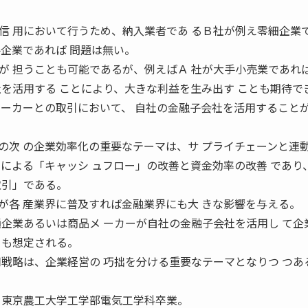
信 用において行うため、納入業者であ るＢ社が例え零細企業
手企業であれば 問題は無い。
が 担うことも可能であるが、例えばＡ 社が大手小売業であれ
社を活用する ことにより、大きな利益を生み出す ことも期待で
メーカーとの取引において、 自社の金融子会社を活用することが
の次 の企業効率化の重要なテーマは、サ プライチェーンと連
とによる「キャッシ ュフロー」の改善と資金効率の改善 であり
取引」である。
が各 産業界に普及すれば金融業界にも大 きな影響を与える。
通企業あるいは商品メ ーカーが自社の金融子会社を活用し て企
とも想定される。
用戦略は、企業経営の 巧拙を分ける重要なテーマとなりつ つあ
 東京農工大学工学部電気工学科卒業。