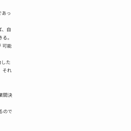
であっ
ば、自
きる。
 可能
動した
、それ
業間決
るので