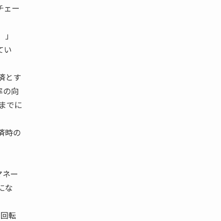
チェー
う）」
てい
済とす
率の向
るまでに
済時の
マネー
にな
金回転