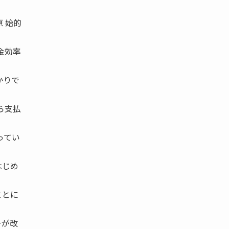
 始的
金効率
かりで
ら支払
ってい
はじめ
ことに
ーが改