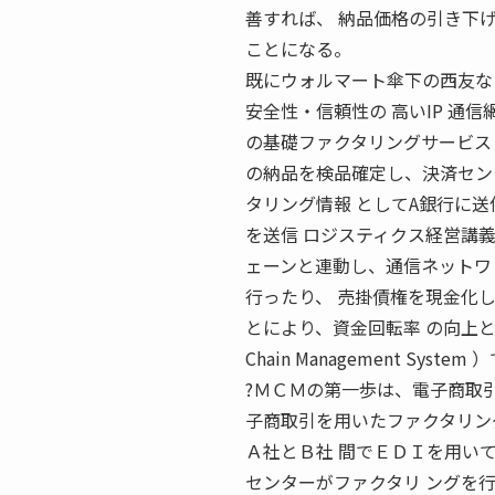
善すれば、 納品価格の引き下
ことになる。
既にウォルマート傘下の西友など
安全性・信頼性の 高いIP 通信網
の基礎ファクタリングサービス 
の納品を検品確定し、決済セン
タリング情報 としてA銀行に送
を送信 ロジスティクス経営講義 S
ェーンと連動し、通信ネットワ
行ったり、 売掛債権を現金化
とにより、資金回転率 の向上と
Chain Management System
?ＭＣＭの第一歩は、電子商取
子商取引を用いたファクタリン
Ａ社とＢ社 間でＥＤＩを用い
センターがファクタリ ングを