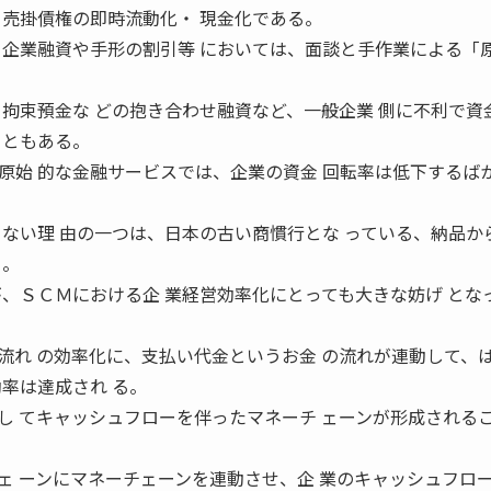
、売掛債権の即時流動化・ 現金化である。
、企業融資や手形の割引等 においては、面談と手作業による「原
ら拘束預金な どの抱き合わせ融資など、一般企業 側に不利で資
こともある。
原始 的な金融サービスでは、企業の資金 回転率は低下するば
らない理 由の一つは、日本の古い商慣行とな っている、納品か
る。
が、ＳＣＭにおける企 業経営効率化にとっても大きな妨げ とな
流れ の効率化に、支払い代金というお金 の流れが連動して、
率は達成され る。
し てキャッシュフローを伴ったマネーチ ェーンが形成される
ェ ーンにマネーチェーンを連動させ、企 業のキャッシュフロ