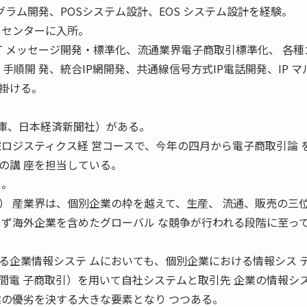
ログラム開発、POSシステム設計、EOS システム設計を経験。
 センターに入所。
FACT メッセージ開発・標準化、流通業界電子商取引標準化、 各
0）手順開 発、統合IP網開発、共通線信号方式IP電話開発、IP 
掛ける。
。
文庫、日本経済新聞社）がある。
大学院ロジスティクス経 営コースで、今年の四月から電子商取引論 
の講 座を担当している。
る。
） 産業界は、個別企業の枠を越えて、生産、 流通、販売の三
らず海外企業を含めたグローバル な競争が行われる段階に至っ
る企業情報システ ムにおいても、個別企業における情報シス 
間電 子商取引）を用いて自社システムと取引先 企業の情報シ
業の優劣を決する大きな要素となり つつある。