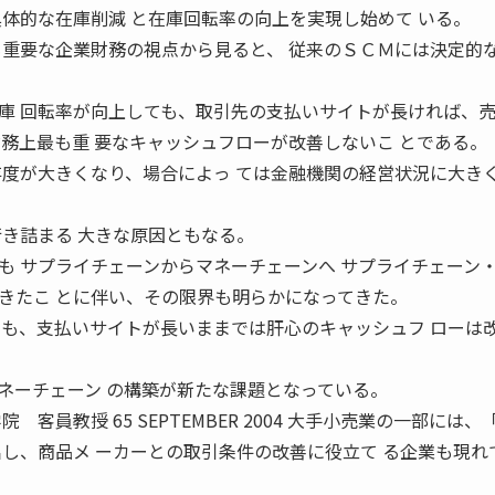
具体的な在庫削減 と在庫回転率の向上を実現し始めて いる。
も重要な企業財務の視点から見ると、 従来のＳＣＭには決定的
庫 回転率が向上しても、取引先の支払いサイトが長ければ、
財務上最も重 要なキャッシュフローが改善しないこ とである。
存度が大きくなり、場合によっ ては金融機関の経営状況に大きく
行き詰まる 大きな原因ともなる。
も サプライチェーンからマネーチェーンへ サプライチェーン
きたこ とに伴い、その限界も明らかになってきた。
ても、支払いサイトが長いままでは肝心のキャッシュフ ローは
ネーチェーン の構築が新たな課題となっている。
客員教授 65 SEPTEMBER 2004 大手小売業の一部には、
出し、商品メ ーカーとの取引条件の改善に役立て る企業も現れ