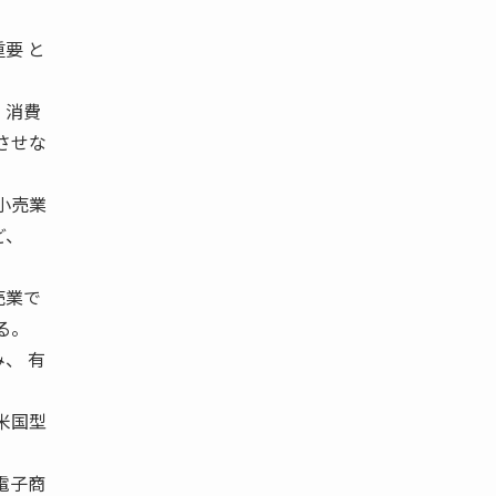
要 と
、消費
させな
小売業
ど、
売業で
る。
、 有
米国型
電子商