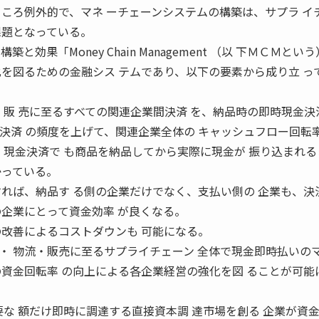
ところ例外的で、マネ ーチェーンシステムの構築は、サプラ イ
課題となっている。
効果「Money Chain Management （以 下ＭＣＭとい
化を図るための金融シス テムであり、以下の要素から成り立 っ
・販 売に至るすべての関連企業間決済 を、納品時の即時現金決
間決済 の頻度を上げて、関連企業全体の キャッシュフロー回転
、現金決済で も商品を納品してから実際に現金が 振り込まれ
かっている。
すれば、納品す る側の企業だけでなく、支払い側の 企業も、決
の企業にとって資金効率 が良くなる。
の改善によるコストダウンも 可能になる。
・ 物流・販売に至るサプライチェーン 全体で現金即時払いの
の資金回転率 の向上による各企業経営の強化を図 ることが可能
な 額だけ即時に調達する直接資本調 達市場を創る 企業が資