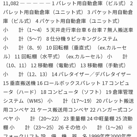
11,082 ― ― ― ― ― 1 パレット用自動倉庫（ビル式） 2
パレット用自動倉庫（ユニット式） 3 パケット用自動倉
庫（ビル式） 4 パケット用自動倉庫（ユニット式）
小 計（1〜4） 5 天井走行車台車 6 台車 7 無人搬送車
小 計（5〜7） 8 仕分機 9 ピッキングシステム
小 計（8、9） 10 回転棚（垂直式）（ex.カルーセ
ル） 11 回転棚（水平式）（ex.カルーセル） 小 計
（10、11） 12 移動棚（電動式） 13 移動棚（手動式）
小 計（12、13） 14 パレタイザー／デパレタイザー
15 垂直搬送機 16 ロールボックスパレット 17 コンピュ
ータ（ハード） 18 コンピュータ（ソフト） 19 倉庫管理
システム（WMS） 小 計（17〜19） 20 パレット搬送
用コンベヤ 21 ケース搬送用コンベヤ 22 ハンガー式コン
ベヤ 小 計（20〜22） 23 重量棚 24 中軽量棚 25 流動
棚 小 計（23〜25） 26 その他 小 計（1〜26） ※
フォークリフト 設 備 機 器 名 1999年度2000年度