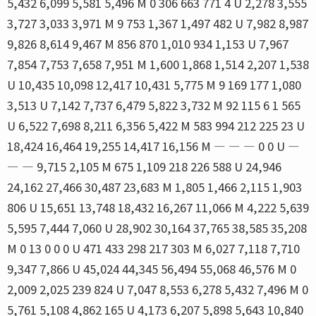
5,432 6,099 5,581 5,496 M 0 306 663 771 4 U 2,278 3,555
3,727 3,033 3,971 M 9 753 1,367 1,497 482 U 7,982 8,987
9,826 8,614 9,467 M 856 870 1,010 934 1,153 U 7,967
7,854 7,753 7,658 7,951 M 1,600 1,868 1,514 2,207 1,538
U 10,435 10,098 12,417 10,431 5,775 M 9 169 177 1,080
3,513 U 7,142 7,737 6,479 5,822 3,732 M 92 115 6 1 565
U 6,522 7,698 8,211 6,356 5,422 M 583 994 212 225 23 U
18,424 16,464 19,255 14,417 16,156 M ― ― ― 0 0 U ―
― ― 9,715 2,105 M 675 1,109 218 226 588 U 24,946
24,162 27,466 30,487 23,683 M 1,805 1,466 2,115 1,903
806 U 15,651 13,748 18,432 16,267 11,066 M 4,222 5,639
5,595 7,444 7,060 U 28,902 30,164 37,765 38,585 35,208
M 0 13 0 0 0 U 471 433 298 217 303 M 6,027 7,118 7,710
9,347 7,866 U 45,024 44,345 56,494 55,068 46,576 M 0
2,009 2,025 239 824 U 7,047 8,553 6,278 5,432 7,496 M 0
5,761 5,108 4,862 165 U 4,173 6,207 5,898 5,643 10,840