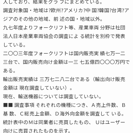
入しており、結果をグラ フにまとめている。
調査対象国・地域は?欧州?アメリカ?中 国?韓国?台湾?ア
ジアのその他の地域、前 述の国・地域以外。
九七年度よりフォークリフト等、産業車両 分野は社団
法人日本産業車両協会の調査によ る統計を別枠で発表
している。
二〇〇三年度フォークリフトは国内販売実 績七万一二
三台で、国内販売向け金額は一三 七五億四〇〇〇万円で
ある。
輸出販売実績は 三万七二八二台である（輸出向け販売
金額は 現在調査していない）。
現在、輸送機器については調査していない。
■■ 調査事項 それぞれの機種につき、Ａ売上件数、Ｂ
基 数、Ｃ総売上金額、Ｄ海外向金額を調査して いる。
統計表中のＭは同業者に売買したもの、 Ｕはユーザー
向けに売買されたものを示す。