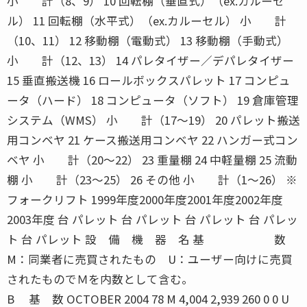
小 計（8、9） 10 回転棚（垂直式）（ex.カルーセ
ル） 11 回転棚（水平式）（ex.カルーセル） 小 計
（10、11） 12 移動棚（電動式） 13 移動棚（手動式）
小 計（12、13） 14 パレタイザー／デパレタイザー
15 垂直搬送機 16 ロールボックスパレット 17 コンピュ
ータ（ハード） 18 コンピュータ（ソフト） 19 倉庫管理
システム（WMS） 小 計（17〜19） 20 パレット搬送
用コンベヤ 21 ケース搬送用コンベヤ 22 ハンガー式コン
ベヤ 小 計（20〜22） 23 重量棚 24 中軽量棚 25 流動
棚 小 計（23〜25） 26 その他 小 計（1〜26） ※
フォークリフト 1999年度2000年度2001年度2002年度
2003年度 台 パレット 台 パレット 台 パレット 台 パレッ
ト 台 パレット 設 備 機 器 名 基 数
M：同業者に売買されたもの U：ユーザー向けに売買
されたものでＭを内数として含む。
B 基 数 OCTOBER 2004 78 M 4,004 2,939 260 0 0 U