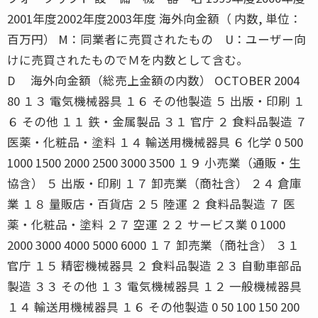
2001年度2002年度2003年度 海外向金額（ 内数, 単位：
百万円） M：同業者に売買されたもの U：ユーザー向
けに売買されたものでＭを内数として含む。
D 海外向金額（総売上金額の内数） OCTOBER 2004
80 １３ 電気機械器具 １６ その他製造 ５ 出版・印刷 １
６ その他 １１ 鉄・金属製品 ３１ 官庁 ２ 食料品製造 ７
医薬・化粧品・塗料 １４ 輸送用機械器具 ６ 化学 0 500
1000 1500 2000 2500 3000 3500 １９ 小売業（通販・生
協含） ５ 出版・印刷 １７ 卸売業（商社含） ２４ 倉庫
業 １８ 量販店・百貨店 ２５ 陸運 ２ 食料品製造 ７ 医
薬・化粧品・塗料 ２７ 空運 ２２ サービス業 0 1000
2000 3000 4000 5000 6000 １７ 卸売業（商社含） ３１
官庁 １５ 精密機械器具 ２ 食料品製造 ２３ 自動車部品
製造 ３３ その他 １３ 電気機械器具 １２ 一般機械器具
１４ 輸送用機械器具 １６ その他製造 0 50 100 150 200