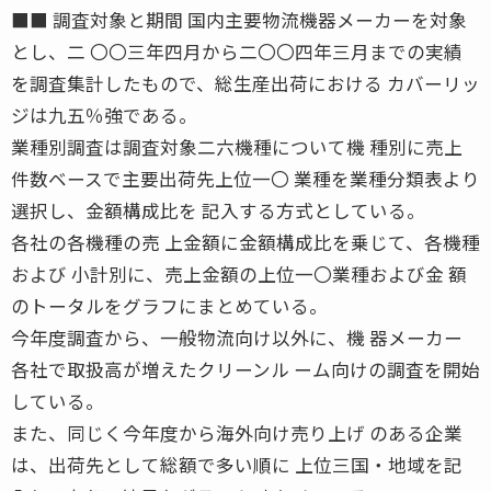
■■ 調査対象と期間 国内主要物流機器メーカーを対象
とし、二 〇〇三年四月から二〇〇四年三月までの実績
を調査集計したもので、総生産出荷における カバーリッ
ジは九五％強である。
業種別調査は調査対象二六機種について機 種別に売上
件数ベースで主要出荷先上位一〇 業種を業種分類表より
選択し、金額構成比を 記入する方式としている。
各社の各機種の売 上金額に金額構成比を乗じて、各機種
および 小計別に、売上金額の上位一〇業種および金 額
のトータルをグラフにまとめている。
今年度調査から、一般物流向け以外に、機 器メーカー
各社で取扱高が増えたクリーンル ーム向けの調査を開始
している。
また、同じく今年度から海外向け売り上げ のある企業
は、出荷先として総額で多い順に 上位三国・地域を記