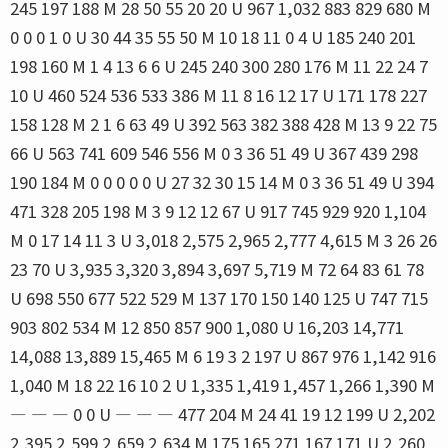
245 197 188 M 28 50 55 20 20 U 967 1,032 883 829 680 M
0 0 0 1 0 U 30 44 35 55 50 M 10 18 11 0 4 U 185 240 201
198 160 M 1 4 13 6 6 U 245 240 300 280 176 M 11 22 24 7
10 U 460 524 536 533 386 M 11 8 16 12 17 U 171 178 227
158 128 M 2 1 6 63 49 U 392 563 382 388 428 M 13 9 22 75
66 U 563 741 609 546 556 M 0 3 36 51 49 U 367 439 298
190 184 M 0 0 0 0 0 U 27 32 30 15 14 M 0 3 36 51 49 U 394
471 328 205 198 M 3 9 12 12 67 U 917 745 929 920 1,104
M 0 17 14 11 3 U 3,018 2,575 2,965 2,777 4,615 M 3 26 26
23 70 U 3,935 3,320 3,894 3,697 5,719 M 72 64 83 61 78
U 698 550 677 522 529 M 137 170 150 140 125 U 747 715
903 802 534 M 12 850 857 900 1,080 U 16,203 14,771
14,088 13,889 15,465 M 6 19 3 2 197 U 867 976 1,142 916
1,040 M 18 22 16 10 2 U 1,335 1,419 1,457 1,266 1,390 M
― ― ― 0 0 U ― ― ― 477 204 M 24 41 19 12 199 U 2,202
2,395 2,599 2,659 2,634 M 175 165 271 167 171 U 2,260