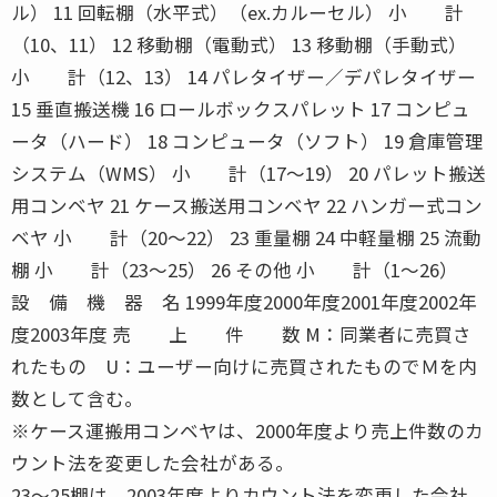
ル） 11 回転棚（水平式）（ex.カルーセル） 小 計
（10、11） 12 移動棚（電動式） 13 移動棚（手動式）
小 計（12、13） 14 パレタイザー／デパレタイザー
15 垂直搬送機 16 ロールボックスパレット 17 コンピュ
ータ（ハード） 18 コンピュータ（ソフト） 19 倉庫管理
システム（WMS） 小 計（17〜19） 20 パレット搬送
用コンベヤ 21 ケース搬送用コンベヤ 22 ハンガー式コン
ベヤ 小 計（20〜22） 23 重量棚 24 中軽量棚 25 流動
棚 小 計（23〜25） 26 その他 小 計（1〜26）
設 備 機 器 名 1999年度2000年度2001年度2002年
度2003年度 売 上 件 数 M：同業者に売買さ
れたもの U：ユーザー向けに売買されたものでＭを内
数として含む。
※ケース運搬用コンベヤは、2000年度より売上件数のカ
ウント法を変更した会社がある。
23〜25棚は、2003年度よりカウント法を変更した会社