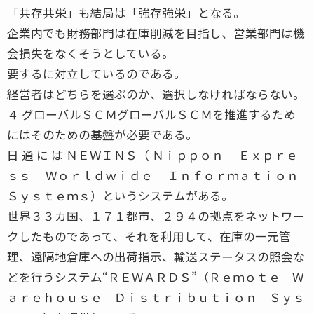
「共存共栄」も結局は「強存強栄」となる。
企業内でも財務部門は在庫削減を目指し、営業部門は機
会損失をなくそうとしている。
要するに対立しているのである。
経営者はどちらを選ぶのか、選択しなければならない。
４ グローバルＳＣＭグローバルＳＣＭを推進するため
にはそのための基盤が必要である。
日 通 に は ＮＥＷＩＮＳ（ Ｎｉｐｐｏｎ Ｅｘｐｒｅ
ｓｓ Ｗｏｒｌｄｗｉｄｅ Ｉｎｆｏｒｍａｔｉｏｎ
Ｓｙｓｔｅｍｓ）というシステムがある。
世界３３カ国、１７１都市、２９４の拠点をネットワー
クしたものであって、それを利用して、在庫の一元管
理、遠隔地倉庫への出荷指示、輸送ステータスの照会な
どを行うシステム“ＲＥＷＡＲＤＳ”（Ｒｅｍｏｔｅ Ｗ
ａｒｅｈｏｕｓｅ Ｄｉｓｔｒｉｂｕｔｉｏｎ Ｓｙｓ