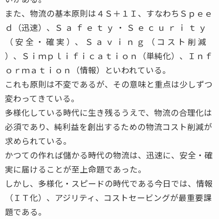
また、物流の基本原則は４Ｓ＋１Ｉ、すなわちＳｐｅｅ
ｄ（迅速）、Ｓ ａ ｆ ｅ ｔ ｙ ・ Ｓ ｅ ｃ ｕ ｒ ｉ ｔ ｙ
（ 安 全 ・ 確 実 ）、 Ｓ ａ ｖ ｉ ｎ ｇ （ コ ス ト 削 減
）、Ｓｉｍｐｌｉｆｉｃａｔｉｏｎ（単純化）、Ｉｎｆ
ｏｒｍａｔｉｏｎ（情報）といわれている。
これも原則は不変であるが、その意味と重点は少しずつ
変わってきている。
多様化している時代に生き残るうえで、物流の合理化は
必須であり、純利益を創出するための物流コスト削減が
求められている。
かつての作れば儲かる時代の物流は、迅速に、安全・確
実に届けることが至上命題であった。
しかし、多様化・スピードの時代である今日では、情報
（ＩＴ化）、アジリティ、コストセービングが最重要課
題である。