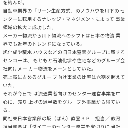
を結んだ。
自動車業界の「リーン生産方式」のノウハウを川下の セ
ンターに転用するナレッジ・マネジメントによって 事業
領域の拡大に成功した。
メーカー物流から川下物流へのシフトは日本の物流 業
界でも近年のトレンドになっている。
旭化成や積水 ハウスなどの旧日本窒素グループに属する
センコーは、 もともと石油化学や住宅などのグループ会
社向けメー カー物流をメーンとしていた。
売上高に占めるグルー プ向け事業の比率は六割を超えて
いた。
それが今日で は流通業者向けのセンター運営事業を中
心に、売り 上げの過半数をグループ外事業から得てい
る。
同社東日本営業部の坂（ばん）直登３ＰＬ担当／ 教育
担当部長は「ダイエーのセンター運営を皮切りに 当社