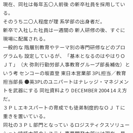
現在、同社は毎年五〇人前後 の新卒社員を採用してい
る。
そのうち二〇人程度が理 系学部の出身者だ。
新卒で入社した社員は一週間の 新人研修の後、すぐに
現場に配属される。
一般的な 階層別教育やテーマ別の専門研修などのプロ
グラムも 設定しているが、「基本となるのはやはりＯ
ＪＴ」（大 弥則行勤労部人事教育グループ部長補佐）と
いう考 センコーの坂直登 東日本営業部 3PL担当／教育
担当部長 ●英3PLのユニパートはナレッジ・マネジメン
トを武器にする 同社資料より DECEMBER 2004 14 え方
だ。
３ＰＬエキスパートの育成でも徒弟制度的なＯＪ Ｔに
重きを置いている。
同社の３ＰＬ部門となってい るロジスティクスソリュー