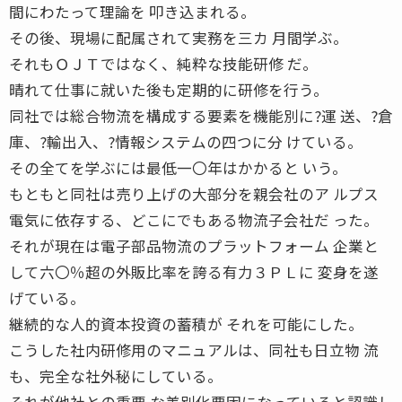
間にわたって理論を 叩き込まれる。
その後、現場に配属されて実務を三カ 月間学ぶ。
それもＯＪＴではなく、純粋な技能研修 だ。
晴れて仕事に就いた後も定期的に研修を行う。
同社では総合物流を構成する要素を機能別に?運 送、?倉
庫、?輸出入、?情報システムの四つに分 けている。
その全てを学ぶには最低一〇年はかかると いう。
もともと同社は売り上げの大部分を親会社のア ルプス
電気に依存する、どこにでもある物流子会社だ った。
それが現在は電子部品物流のプラットフォーム 企業と
して六〇％超の外販比率を誇る有力３ＰＬに 変身を遂
げている。
継続的な人的資本投資の蓄積が それを可能にした。
こうした社内研修用のマニュアルは、同社も日立物 流
も、完全な社外秘にしている。
それが他社との重要 な差別化要因になっていると認識し