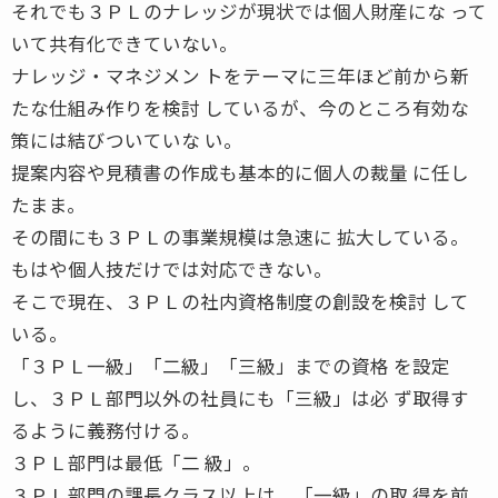
それでも３ＰＬのナレッジが現状では個人財産にな って
いて共有化できていない。
ナレッジ・マネジメン トをテーマに三年ほど前から新
たな仕組み作りを検討 しているが、今のところ有効な
策には結びついていな い。
提案内容や見積書の作成も基本的に個人の裁量 に任し
たまま。
その間にも３ＰＬの事業規模は急速に 拡大している。
もはや個人技だけでは対応できない。
そこで現在、３ＰＬの社内資格制度の創設を検討 して
いる。
「３ＰＬ一級」「二級」「三級」までの資格 を設定
し、３ＰＬ部門以外の社員にも「三級」は必 ず取得す
るように義務付ける。
３ＰＬ部門は最低「二 級」。
３ＰＬ部門の課長クラス以上は、「一級」の取 得を前