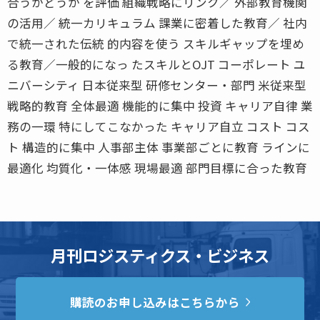
合うかどうか を評価 組織戦略にリンク／ 外部教育機関
の活用／ 統一カリキュラム 課業に密着した教育／ 社内
で統一された伝統 的内容を使う スキルギャップを埋め
る教育／一般的になっ たスキルとOJT コーポレート ユ
ニバーシティ 日本従来型 研修センター・部門 米従来型
戦略的教育 全体最適 機能的に集中 投資 キャリア自律 業
務の一環 特にしてこなかった キャリア自立 コスト コス
ト 構造的に集中 人事部主体 事業部ごとに教育 ラインに
最適化 均質化・一体感 現場最適 部門目標に合った教育
月刊ロジスティクス・ビジネス
購読のお申し込みはこちらから