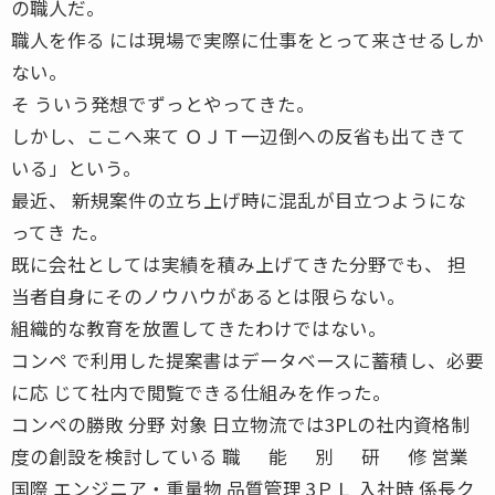
の職人だ。
職人を作る には現場で実際に仕事をとって来させるしか
ない。
そ ういう発想でずっとやってきた。
しかし、ここへ来て ＯＪＴ一辺倒への反省も出てきて
いる」という。
最近、 新規案件の立ち上げ時に混乱が目立つようにな
ってき た。
既に会社としては実績を積み上げてきた分野でも、 担
当者自身にそのノウハウがあるとは限らない。
組織的な教育を放置してきたわけではない。
コンペ で利用した提案書はデータベースに蓄積し、必要
に応 じて社内で閲覧できる仕組みを作った。
コンペの勝敗 分野 対象 日立物流では3PLの社内資格制
度の創設を検討している 職 能 別 研 修 営業
国際 エンジニア・重量物 品質管理 3ＰＬ 入社時 係長ク