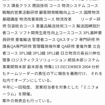
ラス 課長クラス 商談技術 コース 物流システム コース
戦略的営業活動研修 顧客開発戦略向上コース 国際物流
基礎講座 物流改善実践コース 物流改革 リーダー研
修 包装総合コース 重量品輸送技術コース 輸送固縛設計
者コース ソフト開発生産性向上コースコース 3PL基幹要
員研修 重電輸送 管理者コース QAスタッフ 専門研修 所
課長QA専門研修 管理職現場作業 QA研修 重電作業 立会
者コース 3PL3級 3PL2級 3PL1級 日立物流の長谷川伸也
理事 ロジスティクスソリューション 統括本部システム
事業開発本部 副本部長 特集1 15 DECEMBER 2004 分析
もチームリーダーの責任の下に報告を義務付け、 それを
社内でオープンにしている。
半年に一回程度、 営業担当者を対象とした「ミニフォ
ーラム」を開催。
案件の発表会も行っている。