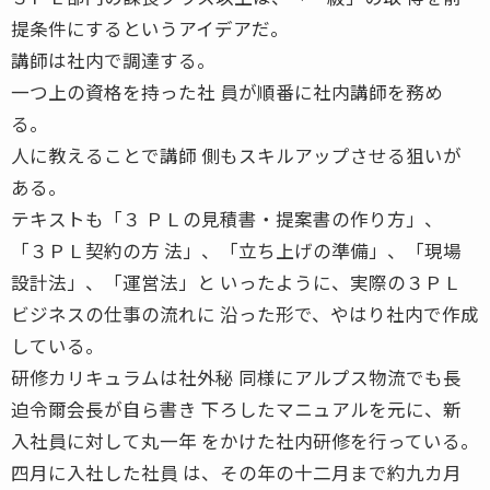
提条件にするというアイデアだ。
講師は社内で調達する。
一つ上の資格を持った社 員が順番に社内講師を務め
る。
人に教えることで講師 側もスキルアップさせる狙いが
ある。
テキストも「３ ＰＬの見積書・提案書の作り方」、
「３ＰＬ契約の方 法」、「立ち上げの準備」、「現場
設計法」、「運営法」と いったように、実際の３ＰＬ
ビジネスの仕事の流れに 沿った形で、やはり社内で作成
している。
研修カリキュラムは社外秘 同様にアルプス物流でも長
迫令爾会長が自ら書き 下ろしたマニュアルを元に、新
入社員に対して丸一年 をかけた社内研修を行っている。
四月に入社した社員 は、その年の十二月まで約九カ月