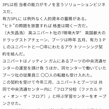
3PLは担 当者の能力がモノを言うソリューションビジネ
スだ。
有力3PLに は例外なく人的資本の蓄積がある。
“ヒト”の問題を放置すれば 格差は開く一方だ。
（大矢昌浩） 英ユニパート社の?現場大学〞 英国最大の
ドラッグストアチェーン、ブーツは昨年 五月、有力３Ｐ
Ｌのユニパートと一〇年にわたるアウ トソーシング契
約を結んだ。
ユニパートはノッティン ガムにあるブーツの中央流通セ
ンターの運営を請け負 うほか、同センターで働いていた
ブーツ社の従業員三 〇〇人の転籍も受け入れた。
この契約を受けて今年三月、ユニパートとブーツは 共
同で中央流通センター内に「フロア分校（ファカル テ
ィ・オン・ザ・フロア）」と呼ぶ学習センターをオ ープ
ンさせた。