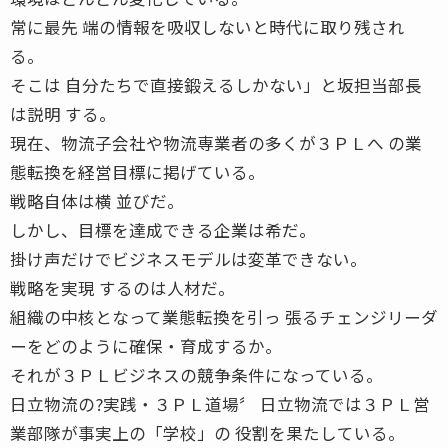
常に最先 端の情報を吸収しないと時代に取り残され
る。
そこは 自分たちで直接鍛えるしかない」と坂担当部長
は説明 する。
現在、物流子会社や物流専業者の多くが３ＰＬへ の業
態転換を経営目標に掲げている。
戦略自体は横 並びだ。
しかし、目標を達成できる企業は希だ。
掛け声だけでビジネスモデルは変革できない。
戦略を実現 するのは人材だ。
組織の中核となって業態転換を引っ 張るチェンジリーダ
ーをどのように確保・育成するか。
それが３ＰＬビジネスの競争条件になっている。
日立物流の?実践・３ＰＬ道場〞 日立物流では３ＰＬ営
業部隊が事実上の「学校」の 役割を果たしている。