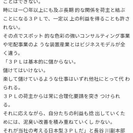
ことはできない。
時には一〇年以上にも及ぶ長期 的な関係を荷主と結ぶ
ことになる３ＰＬで、一定以 上の利益を得ることも許さ
れない。
その点でスポット 的な色彩の強いコンサルティング事業
や宅配事業のよ うな装置産業とはビジネスモデルが全
く違う。
「３ＰＬは基本的に儲からない。
儲けてはいけない。
楽して儲けているような仕事はいずれ他社にとって代 わ
られる。
３ＰＬの荷主からは常に合理化要請を突き つけられ
る。
それに応えながら、自分たちの利益も捻 出していくた
めには、泥臭い改善を積み重ねていくし かない。
それが当社の考える日本型３ＰＬだ」と長谷 川副本部