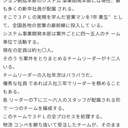
ション統括本部のシステム 事業開発本部には現在、最
も多くの新卒社員が配属 される。
そこで３ＰＬの実務を学んだ営業マンを?卒 業生〞とし
て、全国各地の営業の最前線に投入して いる。
システム事業開発本部は案件ごとに四〜五人のチ ーム
単位で活動する。
現在の定員は約七〇人。
そのう ち案件をとりまとめるチームリーダーが十二人
いる。
チームリーダーの入社年次はバラバラだ。
優秀な社員 であれば入社三年でリーダーを務めること
もある。
各 リーダーの下に三〜六人のスタッフが配属される形
で 一つのチームを編成する。
このチームで３ＰＬの全プロセスを処理する。
物流 コンペを勝ち抜いて受注したチームが、そのまま