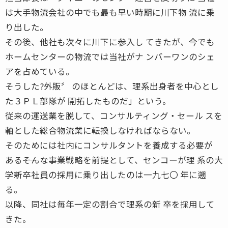
は大手物流会社の中でも最も早い時期に川下物 流に乗
り出した。
その後、他社も次々に川下に参入し てきたが、今でも
ホームセンターの物流では当社がナ ンバーワンのシェ
アを占めている。
そうした?外販〞 のほとんどは、理系出身者を中心とし
た３ＰＬ部隊が 開拓したものだ」という。
従来の運送業を脱して、コンサルティング・セール スを
軸とした総合物流業に転換しなければならない。
そのためには社内にコンサルタントを養成する必要が
ある――そんな事業戦略を前提として、センコーが理 系の大
学新卒社員の採用に乗り出したのは一九七〇 年に遡
る。
以降、同社は毎年一定の割合で理系の新 卒を採用して
きた。