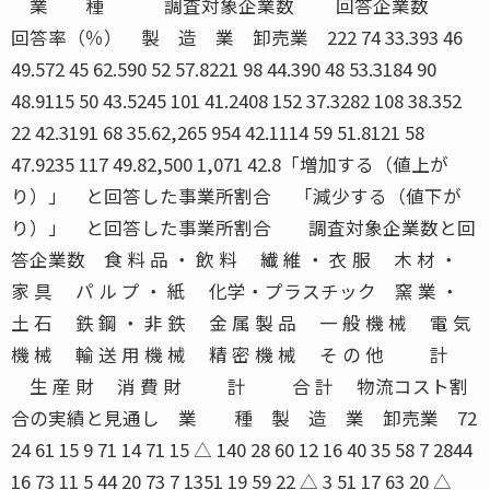
業 種 調査対象企業数 回答企業数 回答率（％） 製 造 業 卸売業 222 74 33.393 46 49.572 45 62.590 52 57.8221 98 44.390 48 53.3184 90 48.9115 50 43.5245 101 41.2408 152 37.3282 108 38.352 22 42.3191 68 35.62,265 954 42.1114 59 51.8121 58 47.9235 117 49.82,500 1,071 42.8「増加する（値上がり）」 と回答した事業所割合 「減少する（値下がり）」 と回答した事業所割合 調査対象企業数と回答企業数 食 料 品 ・ 飲 料 繊 維 ・ 衣 服 木 材 ・ 家 具 パ ル プ ・ 紙 化学・プラスチック 窯 業 ・ 土 石 鉄 鋼 ・ 非 鉄 金 属 製 品 一 般 機 械 電 気 機 械 輸 送 用 機 械 精 密 機 械 そ の 他 計 生 産 財 消 費 財 計 合 計 物流コスト割合の実績と見通し 業 種 製 造 業 卸売業 72 24 61 15 9 71 14 71 15 △ 140 28 60 12 16 40 35 58 7 2844 16 73 11 5 44 20 73 7 1351 19 59 22 △ 3 51 17 63 20 △ 395 21 51 28 △ 7 95 15 59 26 △ 1146 13 63 24 △ 11 46 20 54 26 △ 688 25 57 18 7 88 25 61 14 1148 16 63 21 △ 5 48 14 63 23 △ 9100 32 50 18 14 100 29 50 21 8143 27 55 18 9 143 24 54 22 2104 19 66 15 4 103 22 60 18 422 23 54 23 0 22 23 50 27 △ 465 25 55 20 5 64 22 58 20 2918 23 58 19 4 915 22 59 19 356 9 77 14 △ 5 55 5 79 16 △ 1156 21 54 25 △ 4 56 21 56 23 △ 2112 15 65 20 △ 5 111 13 67 20 △ 71,030 22 59 19 3 1,026 21 60 19 2食 料 品 ・ 飲 料 繊 維 ・ 衣 服 木 材 ・ 家 具 パ ル プ ・ 紙 化学・プラスチック 窯 業 ・ 土 石 鉄 鋼 ・ 非 鉄 金 属 製 品 一 般 機 械 電 気 機 械 輸 送 用 機 械 精 密 機 械 そ の 他 計 生 産 財 消 費 財 計 合 計 ２００４ 年 １０ 月〜 １２ 月実績 回答 構成比（％） 動向 社数 上昇 不変 下降 指数 ２００５ 年 １ 月〜 ３ 月見通し 回答 構成比（％） 動向 社数 上昇 不変 下降 指数 ７７ MARCH 2005在庫量（製品）の実績と見通し 業 種 製 造 業 卸売業 61 16 54 30 △ 14 61 8 66 26 △ 1842 10 52 38 △ 28 42 14 50 36 △ 2242 31 55 14 17 42 14 60 26 △ 1249 20 60 20 0 49 14 72 14 087 22 54 24 △ 2 87 16 56 28 △ 1239 10 57 33 △ 23 40 12 53 35 △ 2380 9 63 28 △ 19 80 8 69 23 △ 1540 28 50 22 6 40 22 50 28 △ 686 19 55 26 △ 7 86 14 55 31 △ 17121 24 45 31 △ 7 121 14 50 36 △ 22100 13 62 25 △ 12 100 17 57 26 △ 920 10 55 35 △ 25 20 20 45 35 △ 1560 22 62 16 6 60 12 68 20 △ 8827 19 55 26 △ 7 828 14 58 28 △ 1424 0 71 29 △ 29 23 0 78 22 △ 2227 15 48 37 △ 22 27 4 63 33 △ 2951 8 59 33 △ 25 50 2 70 28 △ 26878 17 56 27 △ 10 878 13 59 28 △ 1561 16 53 31 △ 15 61 11 59 30 △ 1943 16 47 37 △ 21 43 19 44 37 △ 1841 39 37 24 15 41 22 51 27 △ 552 21 50 29 △ 8 52 13 60 27 △ 1494 18 48 34 △ 16 94 16 53 31 △ 1540 12 45 43 △ 31 40 17 38 45 △ 2883 12 51 37 △ 25 84 8 66 26 △ 1844 25 45 30 △ 5 44 18 50 32 △ 1492 27 49 24 3 92 20 48 32 △ 12134 25 44 31 △ 6 134 17 49 34 △ 1798 14 64 22 △ 8 98 15 63 22 △ 719 21 37 42 △ 21 19 32 26 42 △ 1063 17 56 27 △ 10 63 11 62 27 △ 16864 20 49 31 △ 11 865 15 54 31 △ 1649 16 64 20 △ 4 48 6 71 23 △ 1742 7 57 36 △ 29 42 7 57 36 △ 2991 12 61 27 △ 15 90 7 64 29 △ 22955 19 51 30 △ 11 955 15 55 30 △ 15食 料 品 ・ 飲 料 繊 維 ・ 衣 服 木 材 ・ 家 具 パ ル プ ・ 紙 化学・プラスチック 窯 業 ・ 土 石 鉄 鋼 ・ 非 鉄 金 属 製 品 一 般 機 械 電 気 機 械 輸 送 用 機 械 精 密 機 械 そ の 他 計 生 産 財 消 費 財 計 合 計 ２００４ 年 １０ 月〜 １２ 月実績 回答 構成比（％） 在庫動向 社数 増加 横ばい 減少 指数 ２００５ 年 １ 月〜 ３ 月見通し 回答 構成比（％） 在庫動向 社数 増加 横ばい 減少 指数 ２００４ 年 １０ 月〜 １２ 月実績 回答 構成比（％） 在庫動向 社数 増加 横ばい 減少 指数 ２００５ 年 １ 月〜 ３ 月見通し 回答 構成比（％） 在庫動向 社数 増加 横ばい 減少 指数 営業倉庫保管量の実績と見通し 営業倉庫保管料金の実績と見通し 業 種 製 造 業 卸売業 49 20 49 31 △ 11 48 10 50 40 △ 3028 18 43 39 △ 21 28 14 54 32 △ 1831 29 65 6 23 32 19 66 15 443 28 47 25 3 43 14 51 35 △ 2178 22 46 32 △ 10 78 19 50 31 △ 1227 18 56 26 △ 8 27 22 52 26 △ 458 9 53 38 △ 29 59 12 61 27 △ 1524 33 42 25 8 23 30 48 22 865 28 44 28 0 65 18 53 29 △ 1187 16 53 31 △ 15 87 15 49 36 △ 2158 17 67 16 1 58 17 62 21 △ 417 5 71 24 △ 19 17 12 53 35 △ 2344 20 60 20 0 44 11 64 25 △ 14609 20 53 27 △ 7 609 16 55 29 △ 1334 18 50 32 △ 14 34 6 62 32 △ 2637 22 46 32 △ 10 37 16 57 27 △ 1171 20 48 32 △ 12 71 11 59 30 △ 19680 20 52 28 △ 8 680 16 55 29 △ 1337 8 89 3 5 37 5 92 3 221 0 90 10 △ 10 21 0 90 10 △ 1025 4 92 4 0 24 8 88 4 440 7 78 15 △ 8 40 4 83 13 △ 971 3 93 4 △ 1 71 3 93 4 △ 123 9 87 4 5 23 4 92 4 048 4 94 2 2 48 2 96