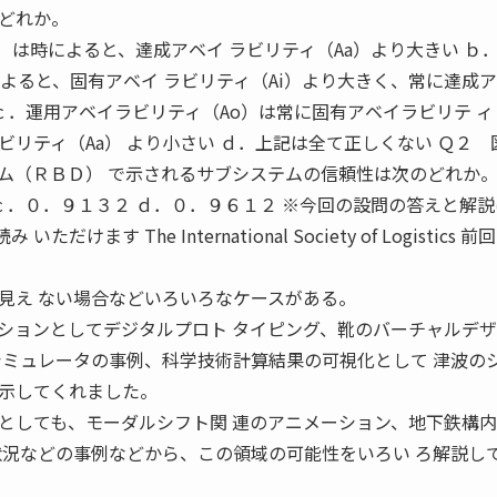
どれか。
）は時によると、達成アベイ ラビリティ（Aa）より大きい ｂ
よると、固有アベイ ラビリティ（Ai）より大きく、常に達成
 ｃ．運用アベイラビリティ（Ao）は常に固有アベイラビリテ ィ（
リティ（Aa） より小さい ｄ．上記は全て正しくない Ｑ２ 
ム（ＲＢＤ） で示されるサブシステムの信頼性は次のどれか
ｃ．０．９１３２ ｄ．０．９６１２ ※今回の設問の答えと解
けます The International Society of Logistics 
見え ない場合などいろいろなケースがある。
ションとしてデジタルプロト タイピング、靴のバーチャルデ
シミュレータの事例、科学技術計算結果の可視化として 津波の
示してくれました。
としても、モーダルシフト関 連のアニメーション、地下鉄構
状況などの事例などから、この領域の可能性をいろい ろ解説し