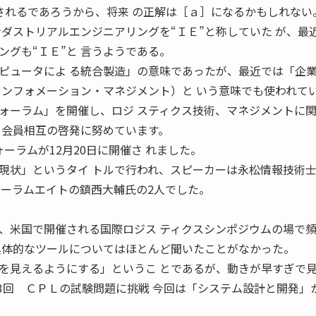
ら重要視されるであろうから、将来 の正解は［ａ］になるかもしれない
ンダストリアルエンジニアリングを“ＩＥ”と称していた が、最
ングも“ＩＥ”と 言うようである。
ピュータによ る統合製造」の意味であったが、最近では「企
インフォメーション・マネジメント）と いう意味でも使われて
ォーラム」を開催し、ロジ スティクス技術、マネジメントに
、会員相互の啓発に努めています。
フォーラムが12月20日に開催さ れました。
現状」というタイ トルで行われ、スピーカーは永松情報技術
ォーラムエイトの鎮西大輔氏の2人でした。
、米国で開催される国際ロジス ティクスシンポジウムの場で
具体的なツールについてはほとんど聞いたことがなかった。
を見えるようにする」というこ とであるが、動きが早すぎで
23回 ＣＰＬの試験問題に挑戦 今回は「システム設計と開発」