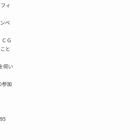
ラフィ
コンベ
、ＣＧ
ること
を伺い
の参加
95