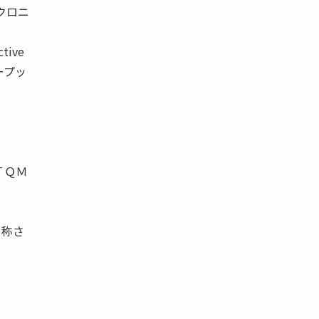
クロニ
tive
ループッ
。
ＴＱＭ
と称さ