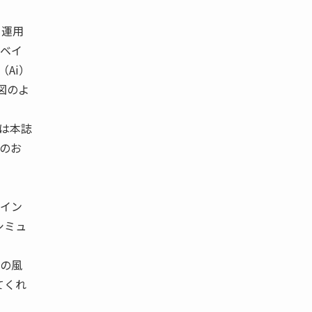
．運用
アベイ
Ai）
図のよ
。
説は本誌
前回のお
ザイン
シミュ
内の風
てくれ