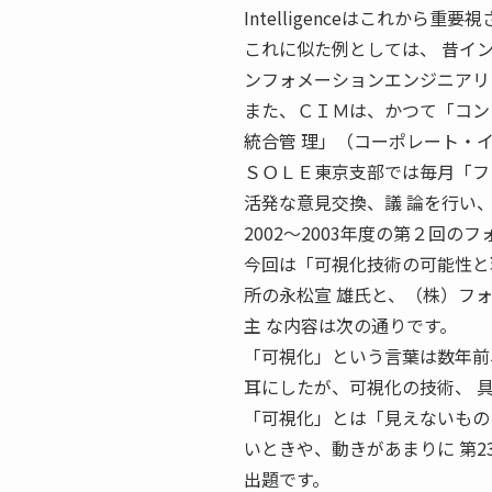
Intelligenceはこれか
これに似た例としては、 昔イ
ンフォメーションエンジニアリ
また、ＣＩＭは、かつて「コン
統合管 理」（コーポレート・
ＳＯＬＥ東京支部では毎月「フ
活発な意見交換、議 論を行い
2002〜2003年度の第２回の
今回は「可視化技術の可能性と
所の永松宣 雄氏と、（株）フ
主 な内容は次の通りです。
「可視化」という言葉は数年前
耳にしたが、可視化の技術、 
「可視化」とは「見えないもの
いときや、動きがあまりに 第
出題です。