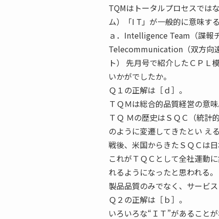
TQMはトータルプロセスでは
ム）「I T」が一般的に意味す
ａ．Intelligence Team（諜報
Telecommunication（双
ト） 先月号で紹介したＣＰＬ
いかがでしたか。
Ｑ１の正解は［ｄ］。
ＴＱＭは総合的品質経営の意味
ＴＱ Ｍの歴史はＳＱＣ（統計
のように変遷してきたとい え
戦後、米国からきたＳＱＣは日
これがＴＱＣとして全社運動に
れるようになったと思われる。
製品品質のみでなく、サービス
Ｑ２の正解は［ｂ］。
いろいろな“ＩＴ”があることが