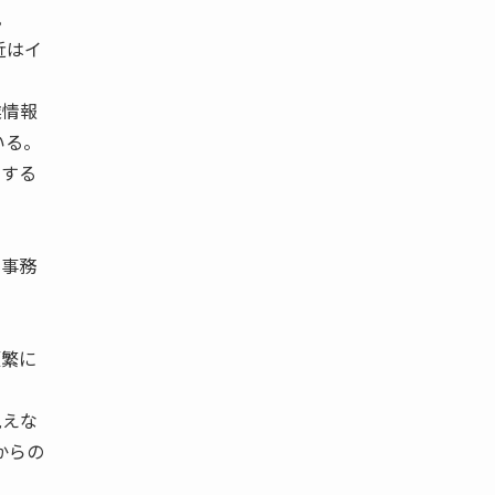
。
近はイ
業情報
いる。
関する
士事務
頻繁に
見えな
からの