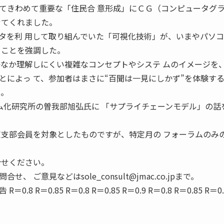
てきわめて重要な「住民合 意形成」にＣＧ（コンピュータグ
せてくれました。
タを利 用して取り組んでいた「可視化技術」が、いまやパソ
ることを強調した。
かなか理解しにくい複雑なコンセプトやシステ ムのイメージを
とによっ て、参加者はまさに“百聞は一見にしかず”を体験す
た。
ム化研究所の曽我部旭弘氏に 「サプライチェーンモデル」の話
京支部会員を対象としたものですが、特定月の フォーラムのみ
合せください。
 ご意見などはsole_consult@jmac.co.jpまで。
 R＝0.85 R＝0.8 R＝0.85 R＝0.9 R＝0.8 R＝0.85 R＝0.