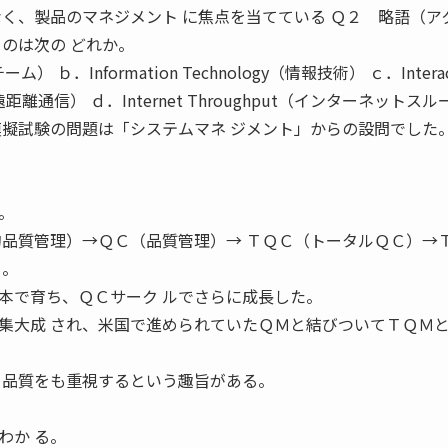
なく、製品のマネジメント に焦点を当てている Ｑ２ 略語（ア
るのは次の どれか。
チーム） ｂ．Information Technology（情報技術） ｃ．Interac
方向遠距離通信） ｄ．Internet Throughput（インターネットス
模擬試験の問題は「システムマネ ジメント」からの設問でした
。
的品質管理）→ＱＣ（品質管理）→ ＴＱＣ（トータルＱＣ）→
る。
本で育ち、ＱＣサーク ルでさらに成長した。
集大成 され、米国で進められていたＱＭと結びついてＴＱＭ
 品質をも重視するという趣旨がある。
わか る。