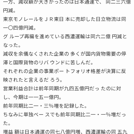
一方、減収額が大きかったのは日本通運で、 同二三六億
円減。
東京モノレールをＪＲ東日 本に売却した日立物流は同
一〇四億円減。
グ ループ再編を進めている西濃運輸は同六二億 円減と
なった。
減収を余儀なくされた企業の 多くが国内貨物需要の停
滞と国際貨物のリバ ウンドに苦しんだ。
それぞれの企業の事業ポー トフォリオ格差が決算に反
映されたと言えるだ ろう。
営業利益合計は前年同期が九四五億円だっ たのに対
し、今期は一一五一億円。
前年同期比二一・三％増を記録した。
ちなみに単独ベー スでも前年同期比二一・一％増だっ
た。
増益 額は日本通運の同七八億円増、西濃運輸の同 五九