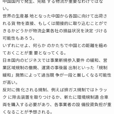
中国国内で発生、完結 する物流が重要なわけではな
い。
世界の生産基 地となった中国から各国に向けて出荷さ
れる貨 物を直接、もしくは間接的に取り込むことがで
きるかどうかが物流企業各社の損益状況を決定 づける
可能性もあろう。
いずれにせよ、何らか のかたちで中国との距離を縮め
ておくことが重 要となってくる。
日本国内のビジネスでは事業新規参入要件 の緩和、営
業区域規制の撤廃、運賃の事後届 出制といった「規制
緩和」施策によって過当競 争が一段と厳しくなる可能性
が高い。
反対に強 化される規制、例えば排ガス規制ではトラッ
ク に除去装置を取りつけるか、新たに環境規制適 合車
両を購入する必要があり、各事業者の設 備投資負担が重
くなることが予想される。