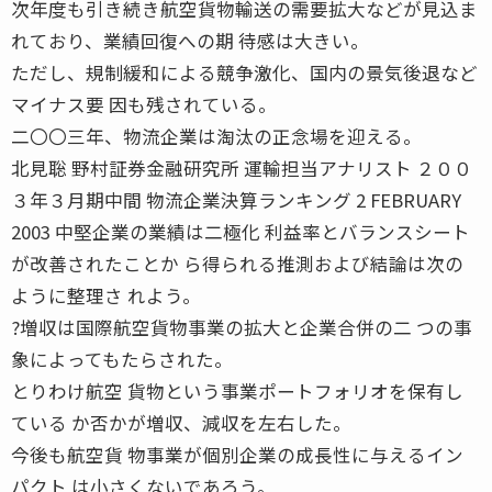
次年度も引き続き航空貨物輸送の需要拡大などが見込ま
れており、業績回復への期 待感は大きい。
ただし、規制緩和による競争激化、国内の景気後退など
マイナス要 因も残されている。
二〇〇三年、物流企業は淘汰の正念場を迎える。
北見聡 野村証券金融研究所 運輸担当アナリスト ２００
３年３月期中間 物流企業決算ランキング 2 FEBRUARY
2003 中堅企業の業績は二極化 利益率とバランスシート
が改善されたことか ら得られる推測および結論は次の
ように整理さ れよう。
?増収は国際航空貨物事業の拡大と企業合併の二 つの事
象によってもたらされた。
とりわけ航空 貨物という事業ポートフォリオを保有し
ている か否かが増収、減収を左右した。
今後も航空貨 物事業が個別企業の成長性に与えるイン
パクト は小さくないであろう。