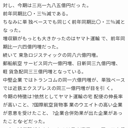
対し、今期は三兆一九八五億円だっ た。
前年同期比〇・三％減である。
ちなみに単 独ベースでも同じく前年同期比〇・三％減と
な った。
増収額がもっとも大きかったのはヤマト運輸 で、前年同
期比一六四億円増だった。
続いて 東急ロジスティックの同八六億円増。
郵船航空 サービス同六一億円増、日新同三九億円増、
軽 貨急配同三三億円増となっている。
中堅企業 ではトランコムの同一六億円増が、単独ベース
では近鉄エクスプレスの同三一億円増が目を引 く。
今期の特徴は?依然としてヤマト運輸の宅 配便の伸長率
が高いこと、?国際航空貨物事 業のウエイトの高い企業
が恩恵を受けたこと、 ?企業合併効果が出た企業があっ
たこと――な どだった。