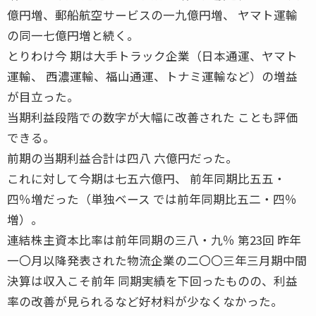
億円増、郵船航空サービスの一九億円増、 ヤマト運輸
の同一七億円増と続く。
とりわけ今 期は大手トラック企業（日本通運、ヤマト
運輸、 西濃運輸、福山通運、トナミ運輸など）の増益
が目立った。
当期利益段階での数字が大幅に改善された ことも評価
できる。
前期の当期利益合計は四八 六億円だった。
これに対して今期は七五六億円、 前年同期比五五・
四％増だった（単独ベース では前年同期比五二・四％
増）。
連結株主資本比率は前年同期の三八・九％ 第23回 昨年
一〇月以降発表された物流企業の二〇〇三年三月期中間
決算は収入こそ前年 同期実績を下回ったものの、利益
率の改善が見られるなど好材料が少なくなかった。