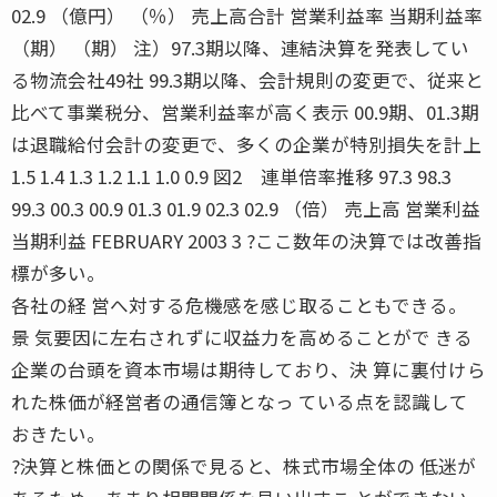
02.9 （億円） （％） 売上高合計 営業利益率 当期利益率
（期） （期） 注）97.3期以降、連結決算を発表してい
る物流会社49社 99.3期以降、会計規則の変更で、従来と
比べて事業税分、営業利益率が高く表示 00.9期、01.3期
は退職給付会計の変更で、多くの企業が特別損失を計上
1.5 1.4 1.3 1.2 1.1 1.0 0.9 図2 連単倍率推移 97.3 98.3
99.3 00.3 00.9 01.3 01.9 02.3 02.9 （倍） 売上高 営業利益
当期利益 FEBRUARY 2003 3 ?ここ数年の決算では改善指
標が多い。
各社の経 営へ対する危機感を感じ取ることもできる。
景 気要因に左右されずに収益力を高めることがで きる
企業の台頭を資本市場は期待しており、決 算に裏付けら
れた株価が経営者の通信簿となっ ている点を認識して
おきたい。
?決算と株価との関係で見ると、株式市場全体の 低迷が