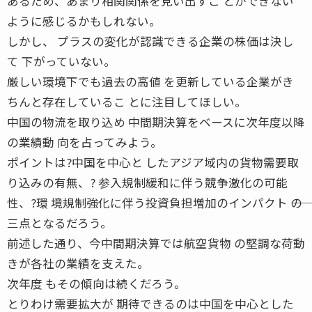
あるため、あまり相関関係を見い出すこ とができない
ように感じるかもしれない。
しかし、 プラスの変化が認識できる企業の株価は決し
て 下がっていない。
厳しい環境下でも過去の高値 を更新している企業がき
ちんと存在しているこ とに注目してほしい。
中国の物流を取り込め 中間期決算をベースに次年度以降
の業績動 向を占ってみよう。
ポイントは?中国を中心と したアジア域内の貨物需要取
り込みの有無、? 参入規制緩和に伴う競争激化の可能
性、?環 境規制強化に伴う投資負担増加のインパクト ――の
三点となるだろう。
前述した通り、今中間期決算では航空貨物 の堅調な荷動
きが各社の業績を支えた。
次年度 もその傾向は続くだろう。
とりわけ需要拡大が 期待できるのは中国を中心とした