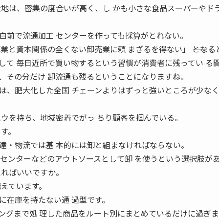
費地は、密集の度合いが高く、し かも小さな食品スーパーやド
自前で流通加工 センターを作っても採算がとれない。
業と資本関係の全くない卸売業に頼 まざるを得ない」 ――となる
して 毎日近所で買い物するという習慣が消費者に残ってい る
、その分だけ 卸流通も残るということになりますね。
は、肥大化した全国 チェーンよりはずっと強いところが少な
ハウを持ち、地域密着でがっ ちり顧客を掴んでいる。
ます。
達・物流では基 本的には卸と組まなければならない。
工センターなどのアウトソースとして卸 を使うという選択肢が
考えればいいですか。
構えています。
に在庫を持たない通 過型です。
ングまで処 理した商品をルート別にまとめているだけに過ぎ