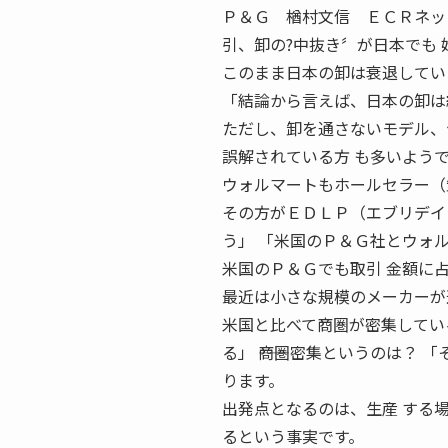
Ｐ＆Ｇ 楢村文信 ＥＣＲネット
引、卸の?中抜き〞が日本でも 
このまま日本の卸は衰退してい
「結論から言えば、日本の卸は
ただし、卸を通さないモデル、
誤解されている方 も多いよう
ウォルマートもホールセラー（
その方がＥＤＬＰ（エブリデイ
う」 「米国のＰ＆Ｇ社とウォ
米国のＰ＆Ｇでも取引 金額に
最近は小さな規模のメーカーが
米国と比べて商圏が密集してい
る」 ――商圏密集というのは？
ります。
出発点となるのは、生産 する
るという事実です。