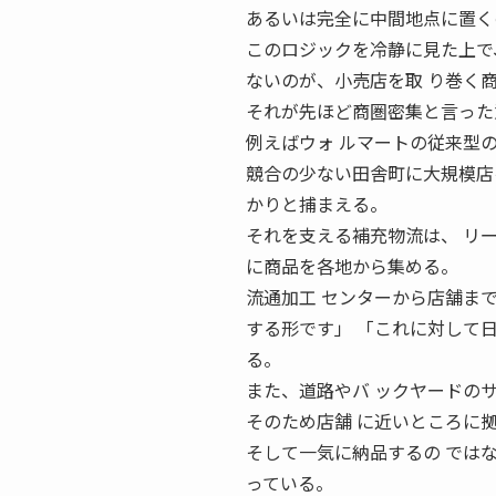
あるいは完全に中間地点に置く
このロジックを冷静に見た上で
ないのが、小売店を取 り巻く
それが先ほど商圏密集と言った
例えばウォ ルマートの従来型
競合の少ない田舎町に大規模店
かりと捕まえる。
それを支える補充物流は、 リ
に商品を各地から集める。
流通加工 センターから店舗ま
する形です」 「これに対して
る。
また、道路やバ ックヤードの
そのため店舗 に近いところに
そして一気に納品するの では
っている。