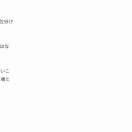
仕分け
はな
ないこ
工場と