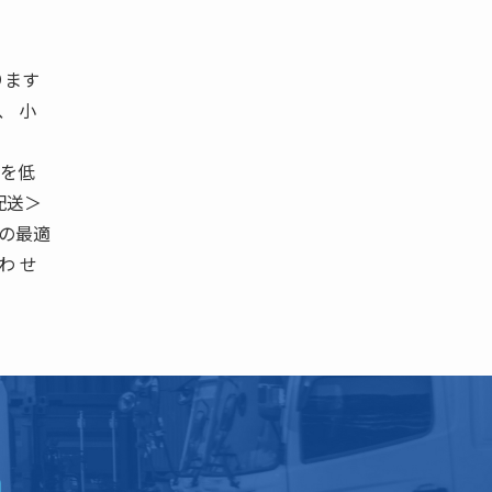
ります
、 小
のを低
配送＞
での最適
わ せ