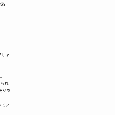
接取
でしょ
す。
えられ
要があ
ってい