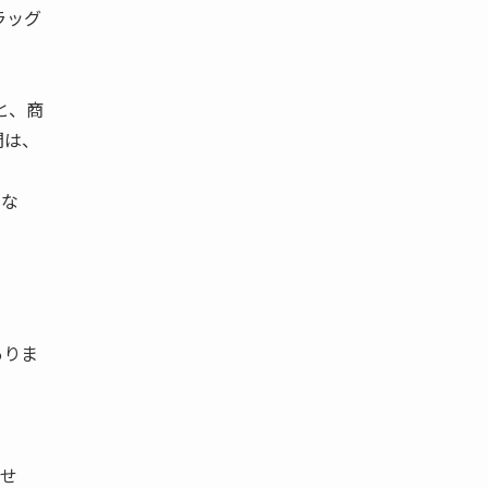
ラッグ
と、商
間は、
くな
ありま
ませ