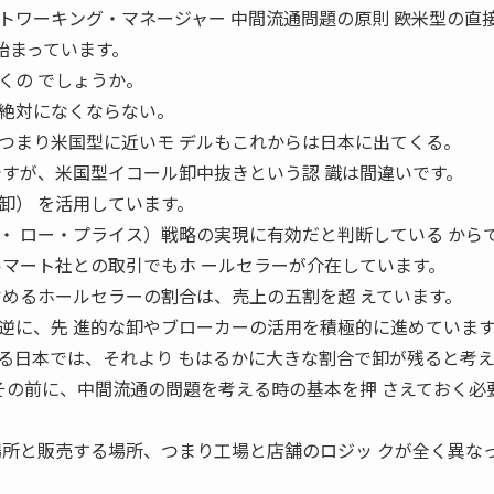
ワーキング・マネージャー 中間流通問題の原則 ――欧米型の直
始まっています。
くの でしょうか。
絶対になくならない。
つまり米国型に近いモ デルもこれからは日本に出てくる。
ですが、米国型イコール卸中抜きという認 識は間違いです。
卸） を活用しています。
・ ロー・プライス）戦略の実現に有効だと判断している から
ルマート社との取引でもホ ールセラーが介在しています。
占めるホールセラーの割合は、売上の五割を超 えています。
逆に、先 進的な卸やブローカーの活用を積極的に進めていま
る日本では、それより もはるかに大きな割合で卸が残ると考
 「その前に、中間流通の問題を考える時の基本を押 さえておく必
場所と販売する場所、つまり工場と店舗のロジッ クが全く異な