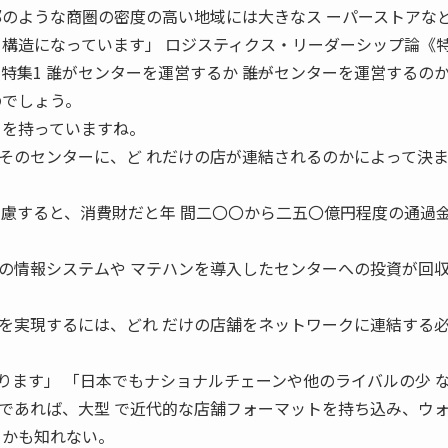
部のような商圏の密度の高い地域には大きなス ーパーストアな
 構造になっています」 ロジスティクス・リーダーシップ論《
H 2003 特集1 誰がセンターを運営するか ――誰がセンターを運営するの
のでしょう。
ーを持っていますね。
そのセンターに、ど れだけの店が連結されるのかによって決
考慮すると、消費財だと年 間二〇〇から二五〇億円程度の通過
の情報システムや マテハンを導入したセンターへの投資が回
を実現するには、どれ だけの店舗をネットワークに連結する
ります」 「日本でもナショナルチェーンや他のライバルの少 
であれば、大型 で近代的な店舗フォーマットを持ち込み、ウ
るかも知れない。