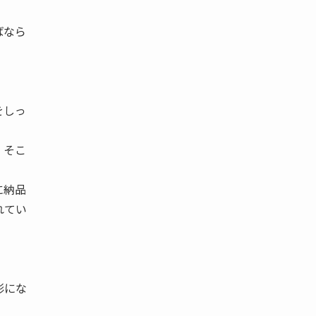
ばなら
をしっ
、そこ
に納品
れてい
形にな