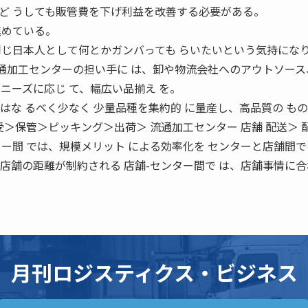
ど うしても販管費を下げ利益を改善する必要がある。
進めている。
同じ日本人として何とかガンバっても らいたいという気持にな
流通加工センターの担い手に は、卸や物流会社へのアウトソース
ニーズに応じ て、幅広い品揃え を。
はな るべく少なく 少量品種を集約的 に量産し、高品質の も
受＞保管＞ピッキング＞出荷＞ 流通加工センター 店舗 配送＞ 
ー間 では、規模メリット による効率化を センターと店舗間
店舗の距離が制約される 店舗-センター間で は、店舗事情に合
月刊ロジスティクス・ビジネス