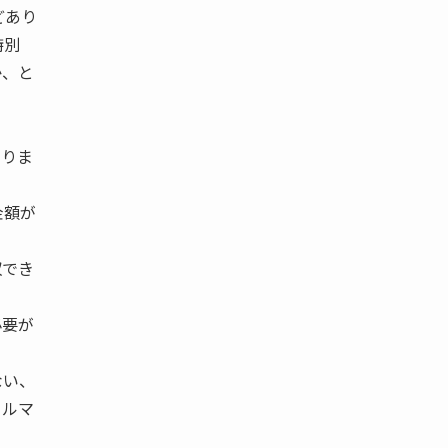
どあり
特別
か、と
まりま
金額が
収でき
必要が
ない、
ォルマ