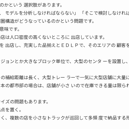
のかという 選択肢があります。
、 モデルを分析しなければならない」 「そこで検討しなけれ
商圏構造がどうなっているのかという問題です。
意味です。
の店は人口密度の高くないところに 出店しています。
を 出店し、充実した品揃えとＥＤＬＰで、そのエリアの 顧客
ージョンとか大きなブロック単位で、大型のセンタ ーを設置し
での補給距離は長く、大型トレー ラーで一気に大型店舗に大量
日本の都市部の場合は、店舗が小さ いので在庫できる量は限ら
サイズの問題もあります。
拠点を置く。
なく、複数の店を小さなトラックが巡回して多頻 度で納品する