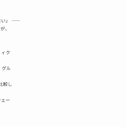
 ――
すが、
 ィク
・グル
比較し
チェー