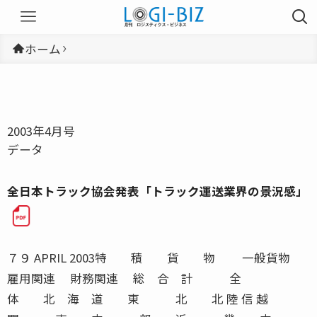
ホーム
2003年4月号
データ
全日本トラック協会発表「トラック運送業界の景況感」
７９ APRIL 2003特 積 貨 物 一般貨物
雇用関連 財務関連 総 合 計 全
体 北 海 道 東 北 北 陸 信 越