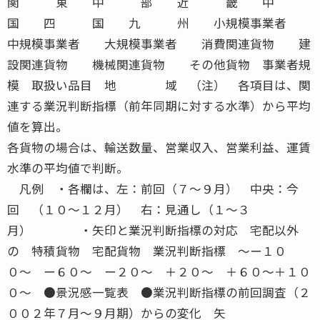
関 東 中 部 近 畿 中
国 四 国 九 州 小規模事業者
中規模事業者 大規模事業者 消費関連貨物 建
設関連貨物 機械関連貨物 その他貨物 事業者規
模 取扱い品目 地 域 （注） 各項目は、関
連する業況判断指標（前年同期に対する水準）から平均
値を算出。
各貨物の場合は、輸送数量、営業収入、営業利益、運賃
水準の平均値で判断。
凡例 ・各欄は、左：前回（７〜９月） 中央：今
回 （１０〜１２月） 右：見通し（１〜３
月） ・矢印と業況判断指標の対応 宅配以外
の 特積貨物 宅配貨物 業況判断指標 〜ー１０
０〜 ー６０〜 ー２０〜 ＋２０〜 ＋６０〜＋１０
０〜 ●景況感一覧表 ●業況判断指標の前回調査（２
００２年７月〜９月期）からの変化 矢