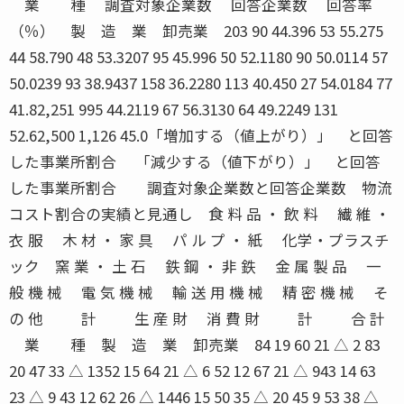
業 種 調査対象企業数 回答企業数 回答率（％） 製 造 業 卸売業 203 90 44.396 53 55.275 44 58.790 48 53.3207 95 45.996 50 52.1180 90 50.0114 57 50.0239 93 38.9437 158 36.2280 113 40.450 27 54.0184 77 41.82,251 995 44.2119 67 56.3130 64 49.2249 131 52.62,500 1,126 45.0「増加する（値上がり）」 と回答した事業所割合 「減少する（値下がり）」 と回答した事業所割合 調査対象企業数と回答企業数 物流コスト割合の実績と見通し 食 料 品 ・ 飲 料 繊 維 ・ 衣 服 木 材 ・ 家 具 パ ル プ ・ 紙 化学・プラスチック 窯 業 ・ 土 石 鉄 鋼 ・ 非 鉄 金 属 製 品 一 般 機 械 電 気 機 械 輸 送 用 機 械 精 密 機 械 そ の 他 計 生 産 財 消 費 財 計 合 計 業 種 製 造 業 卸売業 84 19 60 21 △ 2 83 20 47 33 △ 1352 15 64 21 △ 6 52 12 67 21 △ 943 14 63 23 △ 9 43 12 62 26 △ 1446 15 50 35 △ 20 45 9 53 38 △ 2993 8 60 32 △ 24 93 11 51 38 △ 2748 13 58 29 △ 16 48 10 63 27 △ 1788 15 57 28 △ 13 87 13 62 25 △ 1256 20 53 27 △ 7 55 27 38 35 △ 888 18 57 25 △ 7 88 15 54 31 △ 16153 20 47 33 △ 13 152 13 43 44 △ 31110 14 61 25 △ 11 110 14 59 27 △ 1324 13 62 25 △ 12 24 8 75 17 △ 973 29 46 25 △ 4 73 23 52 25 △ 2958 17 56 27 △ 10 953 15 53 32 △ 1765 22 61 17 △ 5 65 20 57 23 △ 362 18 51 31 △ 13 62 21 52 27 △ 6127 20 56 24 △ 4 127 20 55 25 △ 51,085 17 56 27 △ 10 1,080 15 54 31 △ 16食 料 品 ・ 飲 料 繊 維 ・ 衣 服 木 材 ・ 家 具 パ ル プ ・ 紙 化学・プラスチック 窯 業 ・ 土 石 鉄 鋼 ・ 非 鉄 金 属 製 品 一 般 機 械 電 気 機 械 輸 送 用 機 械 精 密 機 械 そ の 他 計 生 産 財 消 費 財 計 合 計 ２００３ 年 １ 月〜 ３ 月実績 回答 構成比（％） 動向 社数 上昇 不変 下降 指数 ２００３ 年 ４ 月〜 ６ 月見通し 回答 構成比（％） 動向 社数 上昇 不変 下降 指数 JUNE 2003 １００在庫量（製品）の実績と見通し 業 種 製 造 業 卸売業 79 11 56 33 △ 22 79 13 53 34 △ 2146 9 50 41 △ 32 46 2 59 39 △ 3740 28 44 28 0 40 15 50 35 △ 2048 15 50 35 △ 20 48 13 62 25 △ 1289 12 36 52 △ 40 89 18 39 43 △ 2547 17 36 47 △ 30 47 17 43 40 △ 2384 18 47 35 △ 17 83 13 47 40 △ 2746 15 48 37 △ 22 46 17 37 46 △ 2982 15 50 35 △ 20 82 10 45 45 △ 35144 15 36 49 △ 34 144 13 35 52 △ 39104 17 56 27 △ 10 104 19 46 35 △ 1623 13 48 39 △ 26 23 9 48 43 △ 3473 12 58 30 △ 18 72 18 49 33 △ 15905 15 47 38 △ 23 903 14 46 40 △ 2648 10 55 35 △ 25 48 4 56 40 △ 3650 12 48 40 △ 28 50 14 46 40 △ 2698 11 51 38 △ 27 98 9 51 40 △ 311,003 15 47 38 △ 23 1,001 14 46 40 △ 26食 料 品 ・ 飲 料 繊 維 ・ 衣 服 木 材 ・ 家 具 パ ル プ ・ 紙 化学・プラスチック 窯 業 ・ 土 石 鉄 鋼 ・ 非 鉄 金 属 製 品 一 般 機 械 電 気 機 械 輸 送 用 機 械 精 密 機 械 そ の 他 計 生 産 財 消 費 財 計 合 計 ２００３ 年 １ 月〜 ３ 月実績 回答 構成比（％） 在庫動向 社数 増加 横ばい 減少 指数 ２００３ 年 ４ 月〜 ６ 月見通し 回答 構成比（％） 在庫動向 社数 増加 横ばい 減少 指数 在庫量（原材料）の実績と見通し 業 種 製 造 業 卸売業 75 7 61 32 △ 25 75 8 60 32 △ 2439 5 54 41 △ 36 39 0 67 33 △ 3341 20 43 37 △ 17 41 12 42 46 △ 3443 9 54 37 △ 28 43 9 65 26 △ 1785 11 50 39 △ 28 85 8 59 33 △ 2545 7 44 49 △ 42 45 7 42 51 △ 4481 15 54 31 △ 16 81 12 53 35 △ 2346 17 48 35 △ 18 46 15 48 37 △ 2282 11 50 39 △ 28 82 7 49 44 △ 37138 15 38 47 △ 32 138 9 38 53 △ 44102 21 56 23 △ 2 102 21 46 33 △ 1222 9 50 41 △ 32 22 5 59 36 △ 3166 12 61 27 △ 15 65 11 54 35 △ 24865 13 51 36 △ 23 864 10 51 39 △ 2932 0 50 50 △ 50 33 3 45 52 △ 4930 15 43 47 △ 37 30 3 43 54 △ 5162 5 47 48 △ 43