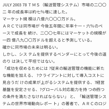
JULY 2003 78 ＴＭＳ（輸送管理システム）市場の二〇〇
二 年の成長率は約七％増に達した。
マーケット規 模は八億六〇〇〇万ドル。
ＡＲＣでは同市場が 今後五年間に年率十一・六％のペ
ースで成長を 続け、二〇〇七年にはマーケットの規模が
一四 億八九〇〇万ドルを超えると予測している。
確かに同市場の未来は明るい。
しかし、シス テムを提供するベンダーにとって今後の道
のり は決して平坦ではない。
「成功を収めるためには ?従来の輸送管理の機能に新た
な機能を加える、 ?クライアントに対して導入コストに
見合うだ けの成果が上がるシステムを提供する、?経営
基盤を安定させる、?グローバル対応能力を持 つ――の四つ
の条件を満たさなければならない」 と、「輸送管理シス
テムの世界市場動向レポー ト」の著者で、ＡＲＣのロジ