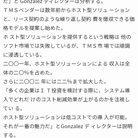
だ」と Gonzalez ディレクターは分析する。
ＴＭＳベンダーは数年前からホスト型ソリュ ーション
と、リース契約のような繰り返し契約 費を徴収できる価
格モデルを提案し始めた。
ホ スト型ソリューションを提供するという戦略は 他の
ソフト市場では失敗しているが、ＴＭＳ市 場では順調
に浸透している。
二〇〇一年、ホスト型ソリューションによる 収入は全
体の二〇％を占めた。
さらに二〇〇二 年には二二％まで拡大した。
「多くの企業はＩ Ｔ投資を検討する際に、システム導
入でどれだ けのコスト削減効果が上がるのかを注視し
てい る。
ホスト型ソリューションは低コストでの導 入が可能。
それが一番の魅力だ」とGonzalez デ ィレクターは説明
する。