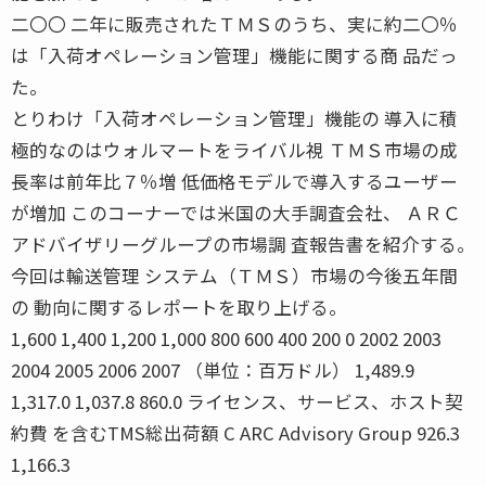
二〇〇 二年に販売されたＴＭＳのうち、実に約二〇％
は「入荷オペレーション管理」機能に関する商 品だっ
た。
とりわけ「入荷オペレーション管理」機能の 導入に積
極的なのはウォルマートをライバル視 ＴＭＳ市場の成
長率は前年比７％増 低価格モデルで導入するユーザー
が増加 このコーナーでは米国の大手調査会社、 ＡＲＣ
アドバイザリーグループの市場調 査報告書を紹介する。
今回は輸送管理 システム（ＴＭＳ）市場の今後五年間
の 動向に関するレポートを取り上げる。
1,600 1,400 1,200 1,000 800 600 400 200 0 2002 2003
2004 2005 2006 2007 （単位：百万ドル） 1,489.9
1,317.0 1,037.8 860.0 ライセンス、サービス、ホスト契
約費 を含むTMS総出荷額 C ARC Advisory Group 926.3
1,166.3