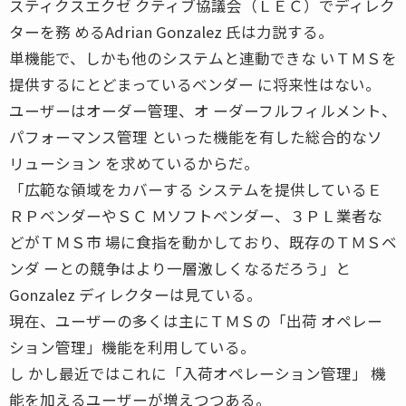
スティクスエクゼ クティブ協議会（ＬＥＣ）でディレク
ターを務 めるAdrian Gonzalez 氏は力説する。
単機能で、しかも他のシステムと連動できな いＴＭＳを
提供するにとどまっているベンダー に将来性はない。
ユーザーはオーダー管理、オ ーダーフルフィルメント、
パフォーマンス管理 といった機能を有した総合的なソ
リューション を求めているからだ。
「広範な領域をカバーする システムを提供しているＥ
ＲＰベンダーやＳＣ Ｍソフトベンダー、３ＰＬ業者な
どがＴＭＳ市 場に食指を動かしており、既存のＴＭＳベ
ンダ ーとの競争はより一層激しくなるだろう」と
Gonzalez ディレクターは見ている。
現在、ユーザーの多くは主にＴＭＳの「出荷 オペレー
ション管理」機能を利用している。
し かし最近ではこれに「入荷オペレーション管理」 機
能を加えるユーザーが増えつつある。