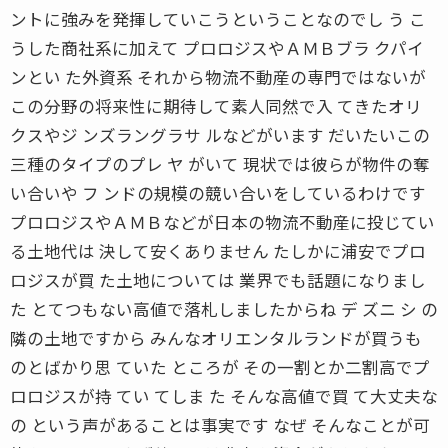
ントに強みを発揮していこうということなのでし う こ
うした商社系に加えて プロロジスやＡＭＢブラ クパイ
ンとい た外資系 それから物流不動産の専門ではないが
この分野の将来性に期待して素人同然で入 てきたオリ
クスやジ ンズラングラサ ルなどがいます だいたいこの
三種のタイプのプレ ヤ がいて 現状では彼らが物件の奪
い合いや フ ンドの規模の競い合いをしているわけです
プロロジスやＡＭＢなどが日本の物流不動産に投じてい
る土地代は 決して安くありません たしかに浦安でプロ
ロジスが買 た土地については 業界でも話題になりまし
た とてつもない高値で落札しましたからね デ ズニ シ の
隣の土地ですから みんなオリエンタルランドが買うも
のとばかり思 ていた ところが その一割とか二割高でプ
ロロジスが持 てい てしま た そんな高値で買 て大丈夫な
の という声があることは事実です なぜ そんなことが可