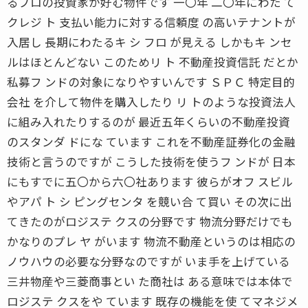
るプロの投資家が好む物件です 一〇年 二〇年にわた て
クレジ ト 支払い能力に対する信頼度 の高いテナントが
入居し 長期にわたるキ シ フロ が見える しかもキ ンセ
ルはほとんどない このためリ ト 不動産投資信託 だとか
私募フ ンドの対象になりやすいんです ＳＰＣ 特定目的
会社 を介して物件を購入したり リ トのような投資法人
に組み入れたりするのが 最近五年くらいの不動産投資
のスタンダ ドにな ています これを不動産証券化の金融
技術と言うのですが こうした技術を使うフ ンドが 日本
にもすでに五〇から六〇社あります 彼らがオフ スビル
やアパ ト シ ピングセンタ を競い合 て買い その次に出
てきたのがロジステ クスの分野です 物流分野だけでも
かなりのプレ ヤ がいます 物流不動産というのは相応の
ノウハウの必要な分野なのですが いま手を上げている
三井物産や三菱商事とい た商社は ある意味では本体で
ロジステ クスをや ています 既存の機能を使 てマネジメ