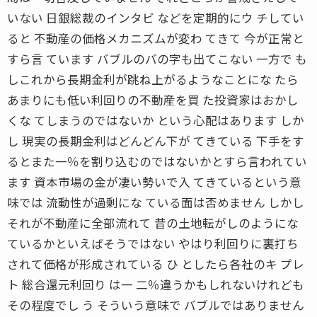
いない 日銀総裁のインタビ などを定期的にウ チしてい
ると 不動産の価格メカニズムが変わ てきて 今が正常と
すら言 ています バブルのバの字も出てこない 一方で も
しこれから長期金利が跳ね上がるようなことにな たら
あまりにも低い利回りの不動産を買 た投資家はおかし
くな てしまうのではないか という心配はあります しか
し 現実の長期金利はどんどん下が てきている 下手をす
るとまた一％を割り込むのではないかとすら言われてい
ます 資本市場の金が凄い勢いで入 てきているという意
味では 流動性が過剰にな ている面は否めません しかし
それが不動産に全部流れて 昔の土地転がしのようにな
ているかといえばそうではない やはり利回りに裏打ち
されて価格が形成されている ひ としたら各社のキ プレ
ト 総合還元利回り は一 二％違うかもしれないけれども
その程度でし う そういう意味で バブルではありません