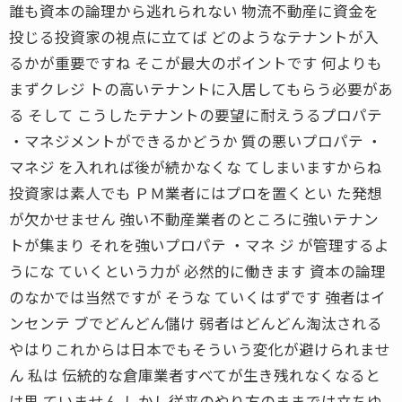
誰も資本の論理から逃れられない 物流不動産に資金を
投じる投資家の視点に立てば どのようなテナントが入
るかが重要ですね そこが最大のポイントです 何よりも
まずクレジ トの高いテナントに入居してもらう必要があ
る そして こうしたテナントの要望に耐えうるプロパテ
・マネジメントができるかどうか 質の悪いプロパテ ・
マネジ を入れれば後が続かなくな てしまいますからね
投資家は素人でも ＰＭ業者にはプロを置くとい た発想
が欠かせません 強い不動産業者のところに強いテナン
トが集まり それを強いプロパテ ・マネ ジ が管理するよ
うにな ていくという力が 必然的に働きます 資本の論理
のなかでは当然ですが そうな ていくはずです 強者はイ
ンセンテ ブでどんどん儲け 弱者はどんどん淘汰される
やはりこれからは日本でもそういう変化が避けられませ
ん 私は 伝統的な倉庫業者すべてが生き残れなくなると
は思 ていません しかし従来のやり方のままでは立ちゆ