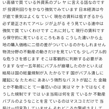
い高値で買 ている外資系のプレ ヤ に言える話なのです
が 投資利回りをかなり強気でみています 日本経済は今
が底で景気はよくな ていく 現在の賃料は低すぎるから
必ず是正されてアベレ ジが上がる そう見ている連中は
強気で買 ていくわけです これに対して 現行の賃料です
ら保守的に見ているところもある こうした違いから土
地の購入価格に二倍の差がついているのかもしれません
物流分野の不動産の動きだけを見ていても 少しバブル的
な危うさを感じます そこは客観的に判断する必要があ
ります なぜ一五年前にバブルが崩壊したのかといえば
結局は国の総量規制が入 たからです 国がバブル潰しに
躍起にな たために ああいう強烈なバ ストが起こ た 金融
とか不動産にと て一番恐いのは 実はマ ケ トではなくそ
うした規制です では いま当局は何を言 ているか 不動産
バブルのようなことを言 ているのはマスコミだけで 当
局は一切言及していません それどころか警戒さえして