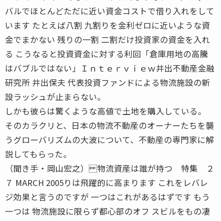
バルでほとんどただに近い資金コストで借り入れをして
います たとえば八割 九割りを金利ゼロに近いような資
金でまかない 残りの一割 二割だけ投資家の資金を入れ
る こうなると投資資金に対する利回「倉庫用地の高騰
はバブルではない」Ｉｎｔｅｒｖｉｅｗ井出不動産金融
研究所 井出保夫 代表投資ファンドによる物流施設の新
設ラッシュが止まらない。
しかも彼らは驚くような高値で土地を購入している。
そのカラクリと、日本の物流不動産のオーナーたちを襲
うグローバリズムの大波について、不動産の専門家に解
説してもらった。
（聞き手・岡山宏之） 物流資産は誰が持つ 特集 ２
７ MARCH 2005りは飛躍的に高まります これをレバレ
ジ効果と言うのですが 一つはこれがあるはずです もう
一つは 物流施設に限らず都心部のオフ スビルをもの凄