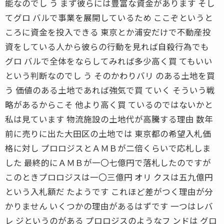
能なのでし う まず彼らには豊富な資金があります そし
てグロ バルで事業を展開しているため ここぞというと
ころに資金を投入できる 東京とか浦安だけで不動産投
資をしている人から彼らの行動を見れば自殺行為でも
グロ バルで全体をならしてみれば多少高く買 てもいい
という判断なのでし う そのかわりバリ のある土地を買
う 価値のある土地であれば強気で買 ていく そういう戦
略があるからこそ 他より高く買 ているのではないかと
私は見ています 物流施設の土地代が高騰する理由 数年
前に売りに出た大田区の土地では 東京都の希望入札価
格に対し プロロジスとＡＭＢが二倍くらいで応札しま
した 最終的にＡＭＢが一〇七億円で落札したのですが
このときプロロジスは一〇三億円 オリ クスは五九億円
という入札額だ たようです これほど差がつく理由が分
かりません いくつかの理由があるはずです 一つはレバ
レ ジというのがある プロロジスのようなフ ンドは グロ