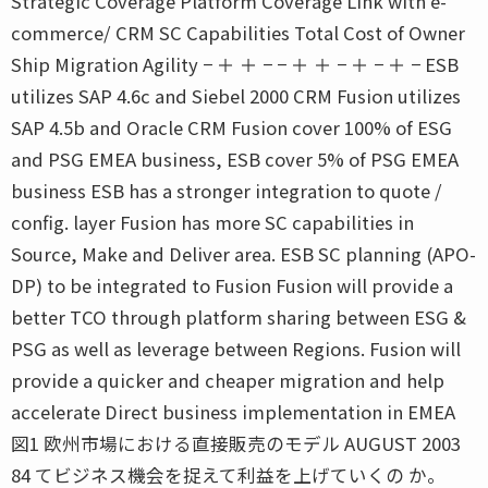
Strategic Coverage Platform Coverage Link with e-
commerce/ CRM SC Capabilities Total Cost of Owner
Ship Migration Agility − ＋ ＋ − − ＋ ＋ − ＋ − ＋ − ESB
utilizes SAP 4.6c and Siebel 2000 CRM Fusion utilizes
SAP 4.5b and Oracle CRM Fusion cover 100% of ESG
and PSG EMEA business, ESB cover 5% of PSG EMEA
business ESB has a stronger integration to quote /
config. layer Fusion has more SC capabilities in
Source, Make and Deliver area. ESB SC planning (APO-
DP) to be integrated to Fusion Fusion will provide a
better TCO through platform sharing between ESG &
PSG as well as leverage between Regions. Fusion will
provide a quicker and cheaper migration and help
accelerate Direct business implementation in EMEA
図1 欧州市場における直接販売のモデル AUGUST 2003
84 てビジネス機会を捉えて利益を上げていくの か。