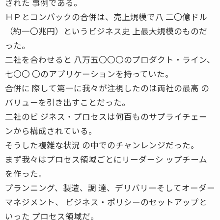
された 事例である。
ＨＰとコンパックの合併は、売上規模で八 二〇億ドル
（約一〇兆円）というビジネス史 上最大規模のものだ
った。
二社を合わせると 八万五〇〇〇のプロダクト・ライン、
七〇〇 〇のアプリケーションを持っていた。
合併に 際して第一に我々が注視したのは両社の最高 の
バリューを引き出すことだった。
二社のビ ジネス・プロセスは何百ものサプライチェー
ンから構成されている。
そうした複雑な状況 の中でのチャンレンジだった。
まず我々はプロセス領域ごとにリーダーシ ップチーム
を作った。
プランニング、製造、調 達、デリバリーそしてオーダー
マネジメント、 ビジネス・ポリシーのセットアップと
いった プロセス領域だ。