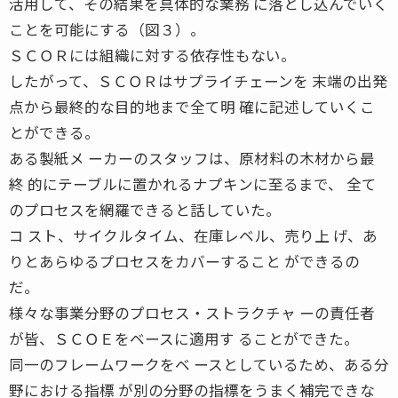
活用して、その結果を具体的な業務 に落とし込んでいく
ことを可能にする（図３）。
ＳＣＯＲには組織に対する依存性もない。
したがって、ＳＣＯＲはサプライチェーンを 末端の出発
点から最終的な目的地まで全て明 確に記述していくこ
とができる。
ある製紙メ ーカーのスタッフは、原材料の木材から最
終 的にテーブルに置かれるナプキンに至るまで、 全て
のプロセスを網羅できると話していた。
コ スト、サイクルタイム、在庫レベル、売り上 げ、あ
りとあらゆるプロセスをカバーすること ができるの
だ。
様々な事業分野のプロセス・ストラクチャ ーの責任者
が皆、ＳＣＯＥをベースに適用す ることができた。
同一のフレームワークをベ ースとしているため、ある分
野における指標 が別の分野の指標をうまく補完できな