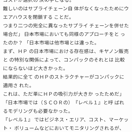
難しいのはサプライチェーン自 体がなくなったためにウ
エアハウスを閉鎖する ことだ。
つまり二つの完全に異なったサプライ チェーンを併せた
場合だ」 ――日本市場においても同様のアプローチをと っ
たのか？ 「日本市場は他市場とは違った。
まず、ＨＰ の日本市場における存在感は、キヤノン販売
と の特別な関係によって、コンパックのそれとは 比較
にならないほど大きかった。
結果的に全て のＨＰのストラクチャーがコンパックに
適用さ れた。
これは、ただ単にＨＰの吸引力が大きか ったためだ」
「日本市場では（ＳＣＯＲの）『レベル１』と呼 ばれ
るモデリングも必要なかった。
『レベル１』 ではビジネス・エリア、コスト、マーケッ
ト・ ボリュームなどにおいてモニタリングされるが、