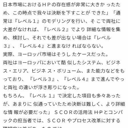
日本市場におけるＨＰの存在感が非常に大きか ったた
め、この時点で我々は決断を下すことが できた」「通
常は『レベル１』のモデリングを行い、そ こで両社に
大差がなければ、『レベル２』でより 詳細な情報を集
め、検討し、それでも差が出な い場合は『レベル
３』、『レベル４』と進まなけ ればならない。
実際、ヨーロッパ市場はそうし たケースだった。
両社はヨーロッパにおいて酷 似したシステム、ビジネ
ス・エリア、ビジネ ス・ボリューム、また能力などをも
っており、 『レベル３』、『レベル４』まで進んでやっ
と両社 の違いが浮き彫りになった。
もちろん、『レベル １』で決定した項目も多々あった
が、あまりに 似通っていたため決断は難しく、より詳細
な情 報が必要だった」 ＳＣＯＲの活用法 ――ＨＰとコンパ
ックの担当者では、ＳＣＯＲ やプロセス改革に対する