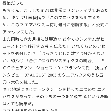
得策だった。
もちろん、こうした問題 は非常にセンシティブであるた
め、我々は計画 段階で『このプロセスを採用するた
め、このウ エアハウスは何月何日に閉鎖する』と公式に
ア ナウンスした。
また同時に六カ月後には製造な ど全てのシステムがヒ
ューストンへ移行する旨 を伝えた」 ――どれくらいのアセ
ットを処分した？ 「はっきりとした数字は分からない
が、約八〇 「合併に伴うロジスティクスの統合」 Ｓ
ＣＣチェアマン ジョセフ・D・フランシス氏 独占イ
ンタビュー 87 AUGUST 2003 のウエアハウスのうち五
〇〜六〇を残した。
同 じ地域に同じファンクションを持った二つのウ エア
ハウスがあって、そのうちの一つを閉鎖す るという決断
はとても簡単だ。
コストが選択の 決め手となる。