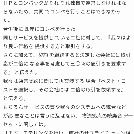
ＨＰとコンパックがそれ ぞれ独自で運営しなければな
らないため、共同 でコンペを行うことはできなかっ
た。
合併後に 即座にコンペを行った。
同じサービスを提供し ている二社に対して、『我々はよ
り良い価格を 提供する方と取引をする。
さらに加えて、契約 を継続すると決定した会社には取引
高が二倍に なる事を考慮して三〇％の値引きを要求す
る』 と伝えた。
我々は通常契約に関して再交渉する 場合『ベスト・コ
ストを選択し、その会社には 二倍の取引を依頼する』
と伝える。
もちろんサ ービスの質や我々のシステムへの統合など
が必 要なことは言うに及ばない」 物流拠点の統廃合 ――ア
セットに関しては。
「まず、モデリングを行い、両社のサプライチ ェーン組