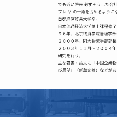
でも近い将来 必ずそうした会社
プレ ヤ の一角を占めるように
首都経済貿易大学卒。
日本流通経済大学博士課程修了
９６年、北京物資学院管理学部
２０００年、同大物流学部部長
２００３年１１月〜２００４年
研究を行う。
主な著書・論文に「中国企業物
び展望」（新華文摘）などがあ