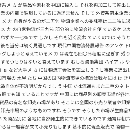
資系メ カ が製品や素材を中国に輸入し それを再加工して輸出
企業の内部で循環しているに過ぎません そして 外資系荷主企業
 メ カ 自身がやるのが二五％ 物流企業への委託率は二二％に
メ カ の自家物流が三九％ 部分的に物流会社を使 ているケ ス
わずか一七％です しかし それも近く変わ ていくのでは そう
後も当分は続く見通しです 現代中国物流発展報告 のアンケ 
ングしようと考えているメ カ は現在も四〇％程度に過ぎず 残
するつもりはないと答えています むしろ海爾集団 ハイア ル 
ｄｉａ など大手メ カ には物流子会社を設立し３ＰＬ事業に進出
国市場の 水屋 たち 中国の国内物流市場の構造は我々には は き
造自体が不透明だからでし う 中国では流通もまた二重のネ ト
ら誰でも知 ていることですが 中国には商品別の卸売市場が各
は雑貨品の有名な卸売市場があり そこには全国の小売り業者や卸
の卸売市場のようなものですね そうです そうした市場が生鮮品
い た商品別に 各地に自然発生的にできているのです 通常は朝
からは一般客が来て小売りもします 基本的に現金販売で 商物一