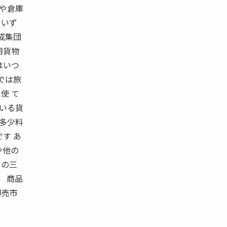
線や倉庫
 いず
成集団
用貨物
はいつ
では旅
使 て
ている貨
ば多少料
す あ
や他の
この三
 商品
卸売市