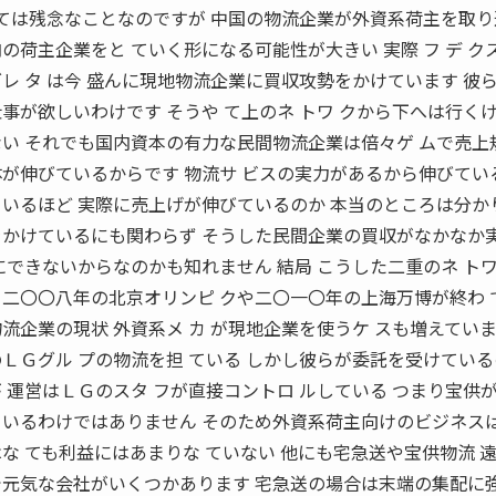
 ては残念なことなのですが 中国の物流企業が外資系荷主を取
の荷主企業をと ていく形になる可能性が大きい 実際 フ デ ク
レ タ は今 盛んに現地物流企業に買収攻勢をかけています 彼
事が欲しいわけです そうや て上のネ トワ クから下へは行く
ない それでも国内資本の有力な民間物流企業は倍々ゲ ムで売上
体が伸びているからです 物流サ ビスの実力があるから伸びてい
ているほど 実際に売上げが伸びているのか 本当のところは分か
をかけているにも関わらず そうした民間企業の買収がなかなか
にできないからなのかも知れません 結局 こうした二重のネ トワ
く二〇〇八年の北京オリンピ クや二〇一〇年の上海万博が終わ 
流企業の現状 外資系メ カ が現地企業を使うケ スも増えてい
ＬＧグル プの物流を担 ている しかし彼らが委託を受けてい
 運営はＬＧのスタ フが直接コントロ ルしている つまり宝供
ているわけではありません そのため外資系荷主向けのビジネスは
な ても利益にはあまりな ていない 他にも宅急送や宝供物流 
で元気な会社がいくつかあります 宅急送の場合は末端の集配に