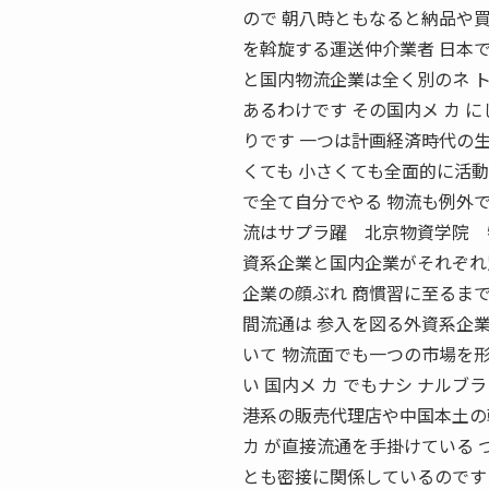
ので 朝八時ともなると納品や買
を斡旋する運送仲介業者 日本で
と国内物流企業は全く別のネ ト
あるわけです その国内メ カ 
りです 一つは計画経済時代の生
くても 小さくても全面的に活動
で全て自分でやる 物流も例外で
流はサプラ躍 北京物資学院 物
資系企業と国内企業がそれぞれ別
企業の顔ぶれ 商慣習に至るまで
間流通は 参入を図る外資系企業に
いて 物流面でも一つの市場を形
い 国内メ カ でもナシ ナルブ
港系の販売代理店や中国本土の
カ が直接流通を手掛けている 
とも密接に関係しているのです