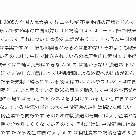
RIL 2005た全国人民大会でも エネルギ 不足 物価の高騰と並ん
らいです 昨年の中国の対ＧＤＰ物流コストは二一・四％で欧
ています それについては多少 異論があります もちろん中国の
は事実ですが 二倍もの開きがあるとは思わない それよりも欧
いるのに対し 中国で輸送されているのは圧倒的に素材です 物
米とは単純に比較はできない メ カ は儲からない 流通ネ トワ
無理です ＷＨＯ加盟によ て規制緩和による外資への開放が進ん
だまだ規制に縛られている 例えばカルフ ルやウ ルマ トは中
卸売をしたいと考えている 欧米の商品を輸入して中国の小売業
は他の市場ではそうしたビジネスを手掛けている しかし中国では
ないでいる 物流分野と比べて中間流通の規制は格段に厳しい 
国内企業でも同様です そのため中間流通の分野には大手企業が
明で分かりにくくな ているのです それだけに 中間流通には
です だから現在 中国の大手メ カ は自社資本で物流を含めた