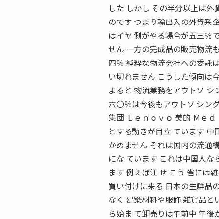
した しかし その半分以上は外
のです つまり輸出入の外資系
はイヤ 側がやる場合が五三％で
せん 一方の完成品の販売物流も
四％ 純粋な物流会社への委託は
い切れません こうした傾向は今
よると 物流業務をアウトソ シ
六〇％は今後もアウトソ シング
集団 Ｌｅｎｏｖｏ 美的 Ｍｅ
とする動きが目立 ています 中
かめません それは国内の流通構
にな ています これは中国人な
ます 例えば江 せ こう 省に
買い付けに来る 日本の生鮮品
なく 建築材料や服飾 雑貨品と
ら始ま て卸売りは午前中 午後