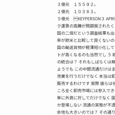
３億元 １５５９２。
２億元 １０３８３。
５億元 KEYPERSON３ AP
ク運賃の高騰が問題視されたく
国の二倍だという調査結果も出
率が欧米と比較して良くないの
国の輸送貨物が軽薄短小化して
トが高くなるのも当然でし う 欧
の統合は？ それもしばらくは
ようでも この中間流通だけはま
売業を行うだけでなく 本当は
販売するわけです 実際 彼ら
ころ全く卸売市場には参入でき
単に外資に対してだけでなく 
か登場しない 流通の実態が不透
余地も大きいのでは？ その通り