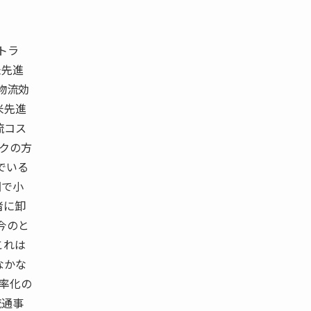
でトラ
米先進
物流効
米先進
流コス
 クの方
でいる
国で小
者に卸
今のと
これは
なかな
効率化の
流通事