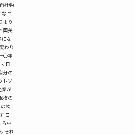
に自社物
な て
りより
 国美
番にな
 変わり
一〇年
つて日
自分の
ウトソ
企業が
規模の
社の物
す こ
ころ中
ん それ