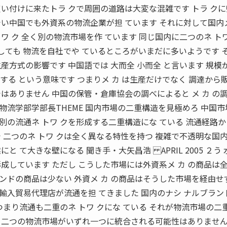
い付けに来たトラ クで周囲の道路は大変な混雑です トラ ク
い中国でも外資系の物流企業が担 ています それに対して国内
ワ ク 全く別の物流市場を作 ています 同じ国内に二つのネ トワ
にしても 物流を自社でや ているところがいまだに多いようです 
産方式の影響です 中国語では 大而全 小而全 と言います 規模
する という意味です つまりメ カ は生産だけでなく 調達から
はありません 中国の保管・倉庫協会の調べによると メ カ の
流学部学部長THEME 国内市場の二重構造を見極めろ 中国市
の流通ネ トワ クを形成する二重構造にな ている 流通経路
 二つのネ トワ クは全く異なる特性を持つ 複雑で不透明な国
と て大きな壁になる 聞き手・大矢昌浩 APRIL 2005 ２う 
成しています ただし こうした市場には外資系メ カ の商品は
ランドの商品は少ない 外資メ カ の商品はそうした市場を経由せ
輸入貿易代理店が流通を担 てきました 国内のナシ ナルブラン
つまり流通も二重のネ トワ クにな ている それが物流市場の二
 二つの物流市場がいずれ一つに統合される可能性はありません