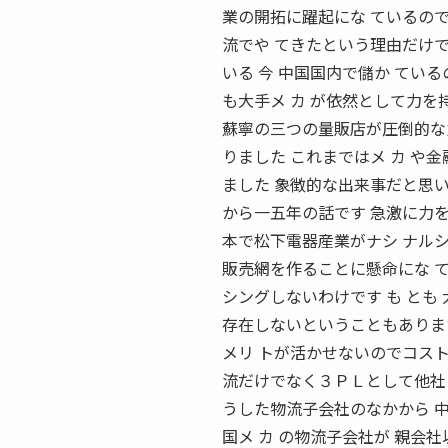
業の開拓に躍起にな ているので
流でや てきたという理由だけ
いる 今 中国国内で儲か てい
も大手メ カ が依然として力を
蘇寧の三つの量販店が圧倒的な力
りました これまではメ カ や金
ました 象徴的な出来事だと思
から一五年の話です 急激に力を
本で松下電器産業がナシ ナルシ
販売網を作ることに懸命にな 
シングしないわけです も とも
存在しないということもありま
メリ トが活かせないのでコスト
流だけでなく３ＰＬとして他社の
うした物流子会社のなかから 
国メ カ の物流子会社が 親会