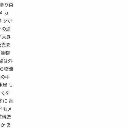
に帰り荷
メ カ
 クが
その通
が大き
販売ま
調達物
場は外
から物流
内の中
水屋 も
全くな
ずに 香
ドもメ
重構造
か あ