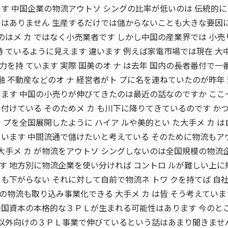
す 中国企業の物流アウトソ シングの比率が低いのは 伝統的
ではありません 生産するだけでは儲からないことも大きな要因に
るのはメ カ ではなく小売業者です しかし中国の産業界では 小売
持 ているように見えます 違います 例えば家電市場では現在 大中
を持 ています 実際 国美のオ ナ は去年 国内の長者番付で一
融 不動産などのオ ナ 経営者がト プに名を連ねていたのが昨年
います 中国の小売りが伸びてきたのは最近の話なのですか ここ
付けている そのためメ カ も川下に降りてきているのです か
 プを全国展開したように ハイア ルや美的とい た大手メ カ は
ています 中間流通で儲けたいと考えている そのために物流もア
 大手メ カ が物流をアウトソ シングしないのは全国規模の物流
す 地方別に物流企業を使い分ければ コントロ ルが難しい上に
も下がらない それに対して自前で物流ネ トワ クを持てば 自
物流も取り込み事業化できる 大手メ カ は皆 そう考えていま
中国資本の本格的な３ＰＬが生まれる可能性はあります 今のと
社以外向けの３ＰＬ事業で伸びているという話はあまり聞きませ