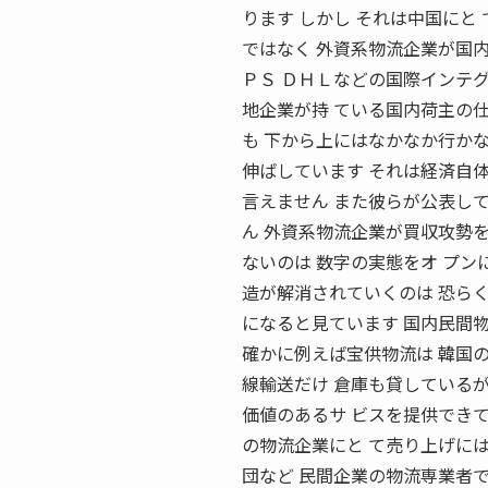
ります しかし それは中国にと
ではなく 外資系物流企業が国内
ＰＳ ＤＨＬなどの国際インテグ
地企業が持 ている国内荷主の仕
も 下から上にはなかなか行か
伸ばしています それは経済自
言えません また彼らが公表し
ん 外資系物流企業が買収攻勢
ないのは 数字の実態をオ プン
造が解消されていくのは 恐ら
になると見ています 国内民間物
確かに例えば宝供物流は 韓国の
線輸送だけ 倉庫も貸しているが
価値のあるサ ビスを提供でき
の物流企業にと て売り上げには
団など 民間企業の物流専業者