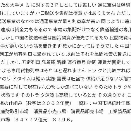
ため大手メ カ に対する３ＰＬとしては難しい 逆に宝供は幹
客にしていますが 小口輸送や集配は得意ではありません ただし
 運送事業のなかでは通運事業が最も利益率が高い 同じように遠
 達成は資金力もあるので 末端の集配だけでなく鉄道輸送の専
 しかし中国の鉄道輸送は国策物資が優先されるため 民間物資
勝手が悪いという話を聞きます 確かにかつてはそうでした 中国
列車が旅客列車に繋がれていて 以前はそれを民間物資の輸送に
 しかし 五定列車 発着駅 路線 運行番号 時間 運賃が固定し
による専用貨物列車はそれほど遅れません トラ クと比較すれ
アのリ ドタイムは短い 実際 需要は旺盛で 供給が足りない状態で
需要に対して現在は六〇％しか運べていない そのためトラ ク
状態です そのトラ ク運賃も高騰しているとか その通りです 
場の仕組み（数字は２００２年度） 資料：中国市場統計年鑑
産財取引市場 消費品小売市場 消費品卸売市場 工業製品
市場 ３４７７２億元 ８７９６。