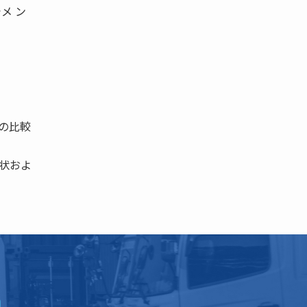
メ ン
の比較
状およ