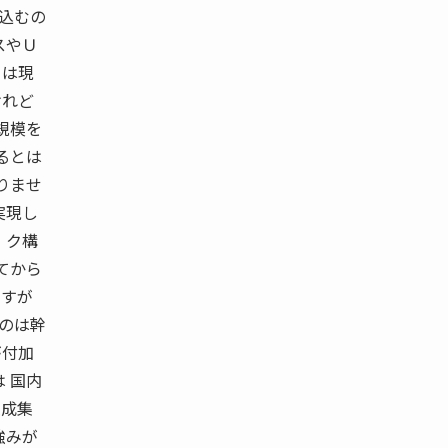
り込むの
スやＵ
らは現
けれど
規模を
るとは
りませ
実現し
 ク構
てから
ますが
るのは幹
が付加
 国内
遠成集
強みが