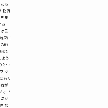
したも
の物流
過ぎま
が四
とは言
ト結果に
りの約
や聯想
しよう
りとつ
ワ ク
地にあり
業者が
だけで
六時か
体 な