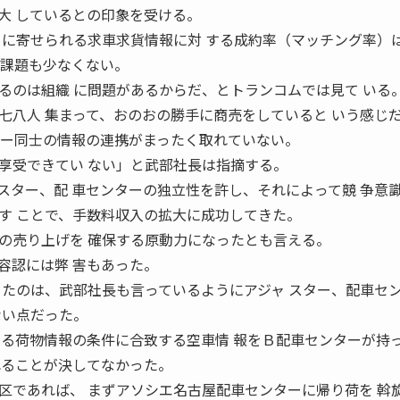
大 しているとの印象を受ける。
ーに寄せられる求車求貨情報に対 する成約率（マッチング率）
ど課題も少なくない。
るのは組織 に問題があるからだ、とトランコムでは見て いる
七八人 集まって、おのおの勝手に商売をしていると いう感じ
 ー同士の情報の連携がまったく取れていない。
享受できてい ない」と武部社長は指摘する。
スター、配 車センターの独立性を許し、それによって競 争意
す ことで、手数料収入の拡大に成功してきた。
の売り上げを 確保する原動力になったとも言える。
容認には弊 害もあった。
 たのは、武部社長も言っているようにアジャ スター、配車セ
ない点だった。
いる荷物情報の条件に合致する空車情 報をＢ配車センターが持
れることが決してなかった。
区であれば、 まずアソシエ名古屋配車センターに帰り荷を 斡