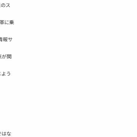
業のス
改革に乗
情報サ
点が関
じよう
ではな