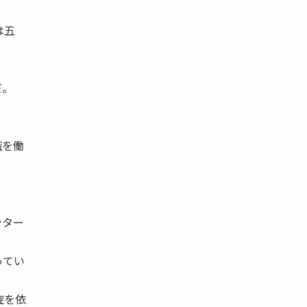
は五
。
だ。
識を働
ンター
ってい
旋を依