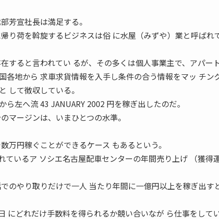
武部芳宣社長は満足する。
に帰り荷を斡旋するビジネスは俗 に水屋（みずや）業と呼ばれ
存在すると言われてい るが、その多くは個人事業主で、アパート
国各地から 求車求貨情報を入手し条件の合う情報をマッ チン
と して徴収している。
へ流 43 JANUARY 2002 円を稼ぎ出したのだ。
分のマージンは、いまひとつの水準。
で数万円稼ぐことができるケース もあるという。
れているア ソシエ名古屋配車センターの年間売り上げ （獲得
話でのやり取りだけで一人 当たり年間に一億円以上を稼ぎ出す
日 にどれだけ手数料を得られるか競い合いなが ら仕事をして