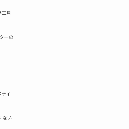
年三月
ターの
スティ
 ない