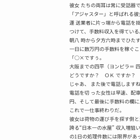
彼女 たちの両耳は常に受話器で
「アジャスター」と呼ばれる彼
運 送業者に片っ端から電話を
つけて、手数料収入を得ている
朝八 時から夕方六時までひたす
一日に数万円の手数料を稼ぐこ
「○×ですぅ。
大阪までの四平（ヨンピラ＝ 
どうですか？ ＯＫ ですか？
じゃあ、 また後で電話します
電話を切 った女性は早速、配
円、そして最後に手数料の欄に
これで一仕事終わりだ。
彼女は荷物の運び手を探す側と
誇る“日本一の水屋” 収入増狙
の1日の処理件数には限界があ