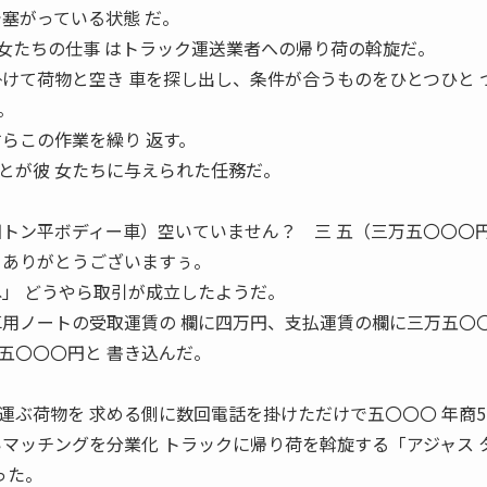
塞がっている状態 だ。
女たちの仕事 はトラック運送業者への帰り荷の斡旋だ。
掛けて荷物と空き 車を探し出し、条件が合うものをひとつひと 
。
らこの作業を繰り 返す。
とが彼 女たちに与えられた任務だ。
四トン平ボディー車）空いていません？ 三 五（三万五〇〇〇
 ありがとうございますぅ。
ね」 どうやら取引が成立したようだ。
車用ノートの受取運賃の 欄に四万円、支払運賃の欄に三万五〇
五〇〇〇円と 書き込んだ。
運ぶ荷物を 求める側に数回電話を掛けただけで五〇〇〇 年商5
いマッチングを分業化 トラックに帰り荷を斡旋する「アジャス 
った。