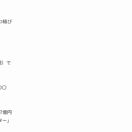
つ結び
円）で
〇〇
7億円
ター」