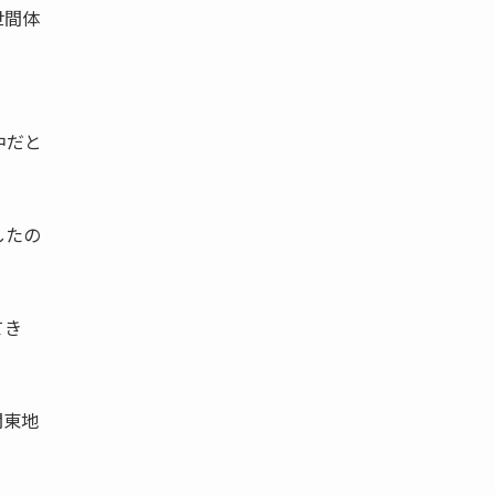
世間体
中だと
したの
てき
関東地