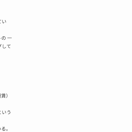
てい
の 一
グして
運賃）
という
いる。