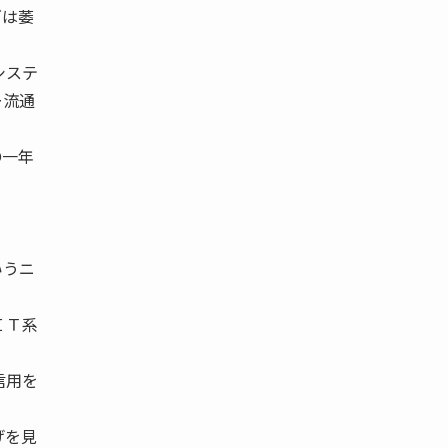
ズは萎
システ
ー流通
〇一年
いうニ
ＩＴ系
信用を
げを見