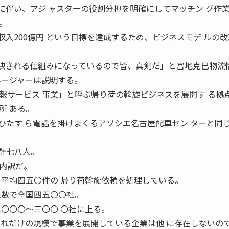
約に伴い、アジ ャスターの役割分担を明確にしてマッチン グ作
。
屋収入200億円 という目標を達成するため、ビジネスモデ ルの
価に反映される仕組みになっているので皆、真剣だ」と宮地克巳物流
ネージャーは説明する。
報サービス 事業」と呼ぶ帰り荷の斡旋ビジネスを展開す る拠
所 ある。
ひたす ら電話を掛けまくるアソシエ名古屋配車セン ターと同
計七八人。
内訳だ。
日平均四五〇件の 帰り荷斡旋依頼を処理している。
録数で全国四五〇〇社。
二〇〇〇〜三〇〇 〇社に上る。
 れだけの規模で事業を展開している企業は他 に存在しないの