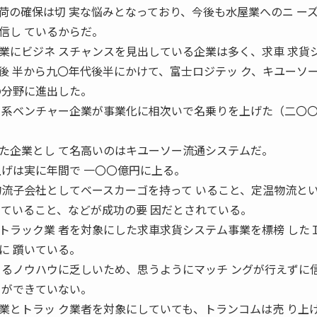
荷の確保は切 実な悩みとなっており、今後も水屋業へのニ ー
信し ているからだ。
業にビジネ スチャンスを見出している企業は多く、求車 求貨
後 半から九〇年代後半にかけて、富士ロジテッ ク、キユーソ
の分野に進出した。
Ｔ系ベンチャー企業が事業化に相次いで名乗りを上げた（二〇
た企業とし て名高いのはキユーソー流通システムだ。
上げは実に年間で 一〇〇億円に上る。
物流子会社としてベースカーゴを持って いること、定温物流と
っていること、などが成功の要 因だとされている。
トラック業 者を対象にした求車求貨システム事業を標榜 した
に 躓いている。
 るノウハウに乏しいため、思うようにマッチ ングが行えずに
とができていない。
業とトラッ ク業者を対象にしていても、トランコムは売 り上