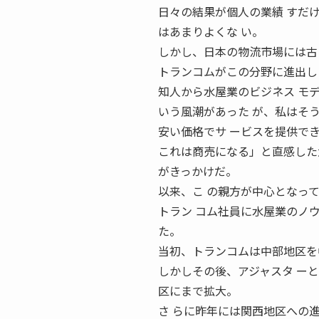
日々の結果が個人の業績 すだ
はあまりよくな い。
しかし、日本の物流市場には古
トランコムがこの分野に進出し
知人から水屋業のビジネス モ
いう風潮があった が、私はそ
安い価格でサ ービスを提供で
これは商売になる」と直感した
がきっかけだ。
以来、こ の親方が中心となっ
トラン コム社員に水屋業のノ
た。
当初、トランコムは中部地区を
しかしその後、アジャスタ ー
区にまで拡大。
さ らに昨年には関西地区への進