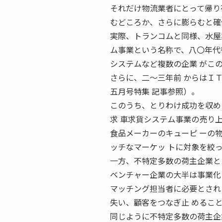
それだけ物流業者にとって帰り
むどころか、さらに膨らむと確
実際、トランコムと同様、水屋
ム事業という名称で、八〇年代
システムなど複数の企業 がこ
さらに、二〜三年前 からはＩ
五月号特集 記事参照）。
このうち、とりわけ成功を収め
求 車求貨システム事業の売り
食品メーカーのキューピ ーの
ッチなマーケッ トに対象を絞
一方、不特定多数の荷主企業と
ベンチャー企業の大半は事業化
マッチング担当者に必要とされ
失い、顧客をつなぎ止 めるこ
同じように不特定多数の荷主企