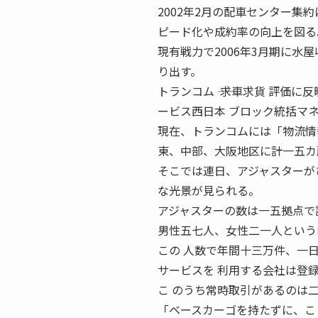
2002年2月の配車センター集
ピード化や成約率の向上を図る
現有戦力で2006年3月期に水
り出す。
トランコム ―― 求車求貨 評
ービス西日本 ブロック統括マ
現在、トランコムには「物流情
東、中部、大阪地区に計一五カ
そこでは連日、アジャスターが
な光景が見られる。
アジャスターの数は一五拠点で
男性五七人、女性二一人という
この 人数で年間十三万件、一
サービスを 利用する会社は登
こ のうち常時取引があるのは
「ベースカーゴを持たずに、こ