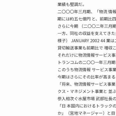
業績も堅調だ。
二〇〇〇年三月期、「物流 情
期には約五七億円 と、前期比
さらに今期 （二〇〇二年三月
一方、同社の収益を支えてきた
様子） JANUARY 2002 
貸切輸送事業も前期比で 増収
それだけに物流情報サービス事
トランコムの二〇〇一年三月期
このうち物流情報 サービス事
今期はさらにその比率が高まる
「将来、物流情報サービス事業
クス・マネジメント事業と 並
参入相次ぐ水屋市場 武部社長
「日 本国内におけるトラック
か」（宮地マネージャー）と目