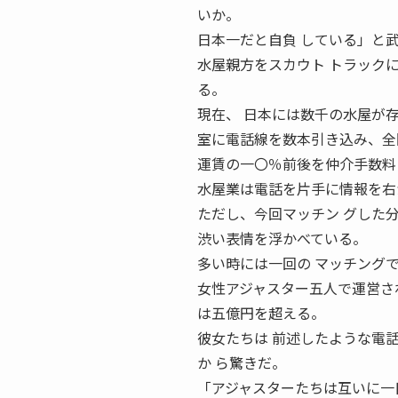
いか。
日本一だと自負 している」と
水屋親方をスカウト トラック
る。
現在、 日本には数千の水屋が
室に電話線を数本引き込み、全
運賃の一〇％前後を仲介手数料
水屋業は電話を片手に情報を右から左
ただし、今回マッチン グした
渋い表情を浮かべている。
多い時には一回の マッチング
女性アジャスター五人で運営さ
は五億円を超える。
彼女たちは 前述したような電
か ら驚きだ。
「アジャスターたちは互いに一