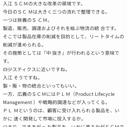
入江 ＳＣＭの大きな改革の領域です。
今日のＳＣ Ｍは大きく三つの流れで整理できる。
一つは狭義のＳ ＣＭ。
製造、販売、調達およびそれを結ぶ物流の統 合です。
そこでは製品在庫の削減を目的として、リー トタイムの
削減が進められる。
その施策としては「中 抜き」が行われるという意味で
す。
――ロジスティクスに近いですね。
入江 そうですね。
製・販・物の統合といってもいい。
一方、広義のＳＣＭにはＰＬＭ（Product Lifecycle
Management ）や戦略的調達などが入ってくる。
ＰＬ Ｍというのは、顧客に受け入れられる製品を、い
かに 速く開発して市場に投入するか。
つまり、できあがっ た製品を、いかに売るかがＳＣＭで