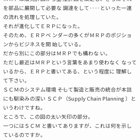
を部品に展開して必要な 調達をして‥‥といった一連
の流れを処理していた。
それが進化してＥＲＰになった。
そのため、ＥＲＰベ ンダーの多くがＭＲＰのポジショ
ンからビジネスを開 始している。
だから別にこの部分はＭＲＰでも構わな い。
ただし最近はＭＲＰという言葉をあまり使わなく なって
いるから、ＥＲＰと書いてある、という程度に 理解し
て下さい。
ＳＣＭのシステム環境 ――そして製造と販売の統合が本誌
にも馴染みの深い ＳＣＰ（Supply Chain Planning ）と
いうわけですね。
ところで、この図の太い矢印の部分。
一つにはＳＣＭ と書いてありますが、これは何を示し
ているのですか。