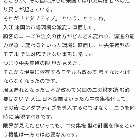
ところが、その間に肝心の米国では中央集権化 への揺
り戻しが起きている。
それが「アダプティブ」 ということですね。
入江 米国は市場環境の激変に直面した。
顧客のニ ーズや注文の仕方がどんどん変わり、調達の能
力が急 に変わるといった環境に直面し、中央集権型の
モデル では対応できない事態に陥った。
つまり中央集権の限 界が見えた。
そこから現場に依存するモデルも改めて 考えなければ
ならなくなったのです。
――周回遅れとなった日本が改めて米国の二の轍を踏 む必
要はない？ 入江 日本企業はいったん中央集権化して、
その後 にアダプティブを導入するのではなく、二つを同
時に 実現すべきです。
限界が見えたといっても、中央集権 型の計画を作るとい
う機能は一方では必要なんです。