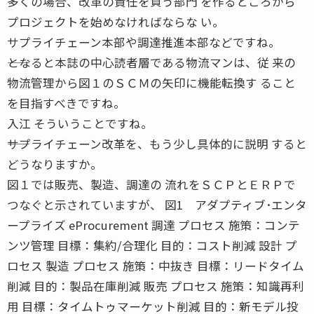
多くの場合、改革の責任を負う部門 を作るところから
プロジェクトを始めなければならな い。
サプライチェーン本部や調達推進本部などですね。
――となると本誌の中心読者層である物流マンは、従 来の
物流管理から図１のＳＣＭの矢印に機能転換す ること
を目指すべきですね。
入江 そういうことですね。
――サプライチェーン改革を、もう少し具体的に説明 すると
どうなりますか。
図１では販売、製造、調達の 流れをＳＣＰとＥＲＰで
つなぐと示されていますが、 図1 アダプティブ･エンタ
ープライズ eProcurement 調達 プロセス 施策：コンテ
ンツ管理 目標：集約/合理化 目的：コスト削減 設計 プ
ロセス 製造 プロセス 施策：中抜き 目標：リードタイム
削減 目的：製品在庫削減 販売 プロセス 施策：知識再利
用 目標：タイムトゥマーケット削減 目的：新モデル投