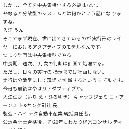
しかし、全てを中央集権化する必要はない。
――となると分散型のシステムとは何かという話にな りま
すね。
入江 うん。
そこでまず現在、世に出てきているのが 実行形のレイ
ヤーにおけるアダプティブのモデルなんです。
つまり計画は中央集権型でやる。
中長期、週次、 月次の判断は計画で処理する。
ただし、日々の実行の 指示までは計画しない。
実行は分散型にして現場で判 断するというモデルです。
――今月も最後はやはりアダプティブか。
入江仁之（いり え・ひろゆき） キャップジェミ ニ・ア
ーンス ト&ヤング副社 長。
製造・ハイ テク自動車産業 統括責任者。
公認会計士合格後、 約20年にわたり経営コンサル ティ