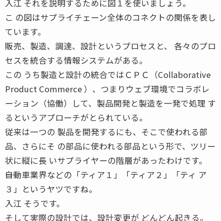
入江 それを説明するために図１を使いましょう。
こ の図はサプライチェーン全体のコネクトの関係を表し
ています。
販売、製造、調達、設計というプロセスと、 各々のプロ
セスを統合する情報システムがある。
この うち製造と設計の統合ではＣＰＣ（Collaborative
Product Commerce ）、つまりウェブ環境でコラボレ
ーション（協働）して、製品開発と製造を一発で処理 す
るというアプローチがとられている。
従来は一つの 製品を開発するにも、そこで使われる部
品、さらにそ の部品に使われる部品という形で、ツリー
状に縦に長 いサプライヤーの階層があったわけです。
――自動車業界などの「ティア１」「ティア２」「ティ ア
３」というヤツですね。
入江 そうです。
そして実際の設計では、設計変更が どんどん起きる。