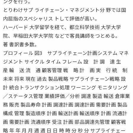
ングを行う。
とりわけサプ ライチェーン・マネジメント分 野では国
内屈指のスペシャリス トして評価が高い。
ハーバード 大学留学を経て、都立科学技術 大学大学
院、早稲田大学大学院 などで客員講師をつとめる。
著 書訳書多数。
プロフィール 図3 サプライチェーン計画システム マネ
ジメント サイクル タイム フレーム 設 計 調 達 生
産 輸 送 流 通 顧客管理 戦 略 計 画 実 行 統 制
未来 将来 現在 過去 製品戦略 サプライチェーン戦略 設
計 統合トランザクション処理 ワーニング モニタリング
／ステータス管理 業績評価／分析 調達 製造 輸送 倉庫業
務 販売 製品寿命 計画 調達計画 調達計画 需要計画 製品
構成 管理 製造順序 計画 輸送計画 輸送順序 計画 流通計
画 需要計画 流通順序 受注 計画 部品調達先管理 顧客戦
略 年 年 月 月 週 週 日 日 時 時 分 秒 分 サプライチェー