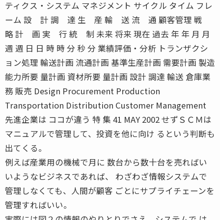
ティクス・システム マネジメント サイクル タイム フレ
ーム 設 計 調 達 生 産 輸 送 流 通 顧客管理 戦
略 計 画 実 行 統 制 未来 将来 現在 過去 年 年 月 月
週 週 日 日 時 時 分 秒 分 業績評価・分析 トランザクシ
ョン処理 輸送計画 流通計画 基準生産計画 需要計画 製造
能力所要 量計画 資材所要 量計画 設計 調達 輸送 倉庫業
務 販売 Design Procurement Production
Transportation Distribution Customer Management
先進企業は ココが違う 特 集 41 MAY 2002 せずＳＣＭは
マニュアルで管理して、投資を他に向け るという判断も
出てくる。
例えば産業用の機械で月に 数台から数十台を売ればい
いようなビジネスであれば、 わざわざ情報システムで
管理しなくても、人間が顧客 ごとにサプライチェーンを
管理すればいい。
実際には図２の情報のやりとりでさえ、システムで は