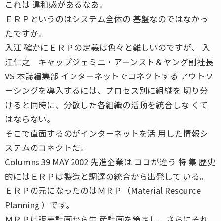
これは 違和感があるなあ。
ＥＲＰというのはシステム全体の 基盤なのではなかっ
たですか。
入江 確かにＥＲＰの定義は色々と難しいのですが、 入
江仁之 キャップジェミニ・アーンスト＆ヤング副社長
VS 本誌編集部 インターネットでコネクトする アウトソ
ーシングを導入するには、プロセス別に組織を 切り分
けると同時に、分散した各組織の活動を統合しな くて
はならない。
そこで直面するのがインターネットを活 用した情報シ
ステムのコネクトだ。
Columns 39 MAY 2002 先進企業は ココが違う 特 集 歴史
的にはＥＲＰは製造と調達の統合から出発して いる。
ＥＲＰの元になったのはＭＲＰ（Material Resource
Planning ）です。
ＭＲＰは販売計画から生 産計画を策定し、さらにそれ