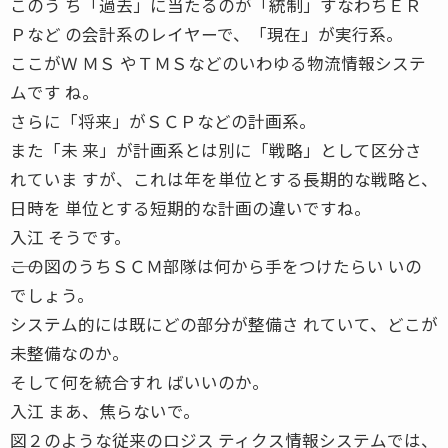
このう ち「過去」に当たるのが「統制」すなわちＥＲ
Ｐなど の会計系のレイヤーで、「現在」が実行系。
ここがＷ ＭＳ やＴＭＳなどのいわゆる物流情報システ
ムです ね。
さらに「将来」がＳＣＰなどの計画系。
また「未 来」が計画系とは別に「戦略」として区分さ
れていま すが、これは年を単位とする長期的な戦略と、
日時を 単位とする短期的な計画の違いですね。
入江 そうです。
――この図のうちＳＣＭ部隊は何から手をつけたらい いの
でしょう。
システム的には既にどの部分が整備さ れていて、どこが
未整備なのか。
そして何を統合すれ ばいいのか。
入江 まあ、焦らないで。
図２のような従来のロジス ティクス情報システムでは、