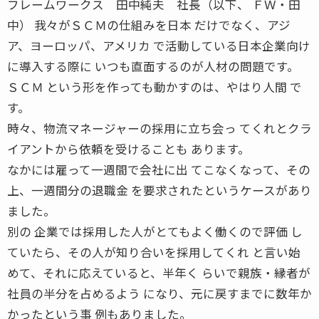
フレームワークス 田中純夫 社長（以下、 ＦＷ・田
中） 我々がＳＣＭの仕組みを日本 だけでなく、アジ
ア、ヨーロッパ、アメリカ で活動している日本企業向け
に導入する際に いつも直面するのが人材の問題です。
ＳＣＭ という形を作っても動かすのは、やはり人間 で
す。
時々、物流マネージャーの採用に立ち会っ てくれとクラ
イアントから依頼を受けることも あります。
なかには雇って一週間で会社に出 てこなくなって、その
上、一週間分の退職金 を要求されたというケースがあり
ました。
別の 企業では採用した人がとてもよく働くので評価 し
ていたら、その人が知り合いを採用してくれ と言い始
めて、それに応えていると、半年く らいで親族・縁者が
社員の半分を占めるよう になり、元に戻すまでに数年か
かったという事 例もありました。