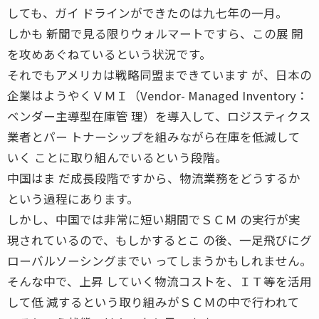
しても、ガイ ドラインができたのは九七年の一月。
しかも 新聞で見る限りウォルマートですら、この展 開
を攻めあぐねているという状況です。
それでもアメリカは戦略同盟まできています が、日本の
企業はようやくＶＭＩ（Vendor- Managed Inventory：
ベンダー主導型在庫管 理）を導入して、ロジスティクス
業者とパー トナーシップを組みながら在庫を低減して
いく ことに取り組んでいるという段階。
中国はま だ成長段階ですから、物流業務をどうするか
という過程にあります。
しかし、中国では非常に短い期間でＳＣＭ の実行が実
現されているので、もしかするとこ の後、一足飛びにグ
ローバルソーシングまでい ってしまうかもしれません。
そんな中で、上昇 していく物流コストを、ＩＴ等を活用
して低 減するという取り組みがＳＣＭの中で行われて