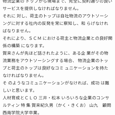
物流企業の トップから現場まで、完全に契約通りの良い
サービスを提供しなければなりません。
それに 対し、荷主のトップは自社物流のアウトソーシ
ングに対する社内の反発を常に察知し、和 らげなけれ
ばなりません。
それにより、ＳＣＭ における荷主と物流企業との良好関
係の構築 になります。
賀来さんが先ほど話されたように、ある企 業がその物
流業務をアウトソーシングする場合、 物流企業のトッ
プと荷主のトップは良好なコミ ュニケーションを持た
なければなりません。
そ のようなコミュニケーションがなければ、成功 は難
しいと思います。
人材育成とＣＬＯ 三井・松本 いろいろな企業のコンサ
ルティン 特 集 賀来紀久男（かく・きくお） 山九 顧問
西南学院大学卒業。