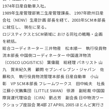
1974年日産自動車入社。
1989年生産管理部第二生産管理課長、 1997年欧州日産
会社（NENV）生産計画 部長を経て、2003年SCM本部長
に就任し、 現在に至る。
ロジスティクスとSCM領域に おける同社の戦略・企画
を統括。
総合コーディネーター 三井物産 松本順一 執行役員物
流本部長 中国側コーディネーター 中国遠洋物流
（COSCO LOGISTICS） 葉偉龍 総経理 パネリスト 山
九 賀来紀久男 顧問 セブン-イレブン・ジャパン 佐
藤和久 執行役員物流管理本部長 日産自動車 小山
彰 VP SCM本部長 フレームワークス 田中純夫 社長
江蘇小天鵝集団（LITTLE SWAN） 徐源 副総裁 中国国
際貨運代理協会（CIFA） 劉占芳 副会長 日中物流ワー
クショップ座談会 第4部 27 APRIL 2005 ほとんど実行さ