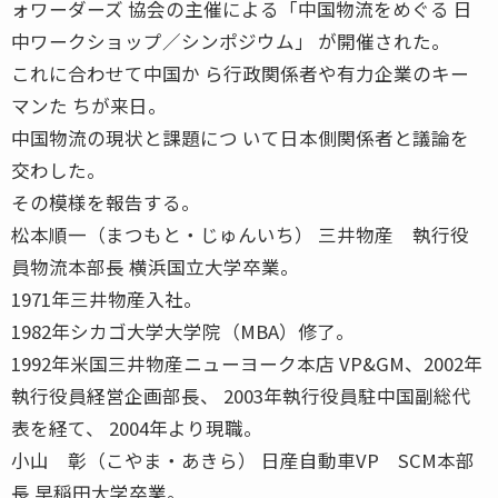
ォワーダーズ 協会の主催による「中国物流をめぐる 日
中ワークショップ／シンポジウム」 が開催された。
これに合わせて中国か ら行政関係者や有力企業のキー
マンた ちが来日。
中国物流の現状と課題につ いて日本側関係者と議論を
交わした。
その模様を報告する。
松本順一（まつもと・じゅんいち） 三井物産 執行役
員物流本部長 横浜国立大学卒業。
1971年三井物産入社。
1982年シカゴ大学大学院（MBA）修了。
1992年米国三井物産ニューヨーク本店 VP&GM、2002年
執行役員経営企画部長、 2003年執行役員駐中国副総代
表を経て、 2004年より現職。
小山 彰（こやま・あきら） 日産自動車VP SCM本部
長 早稲田大学卒業。