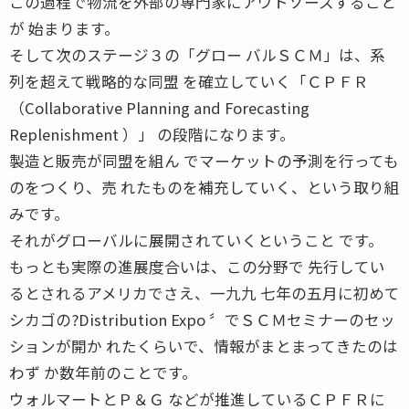
この過程で物流を外部の専門家にアウトソースすること
が 始まります。
そして次のステージ３の「グロー バルＳＣＭ」は、系
列を超えて戦略的な同盟 を確立していく「ＣＰＦＲ
（Collaborative Planning and Forecasting
Replenishment ）」 の段階になります。
製造と販売が同盟を組ん でマーケットの予測を行っても
のをつくり、売 れたものを補充していく、という取り組
みです。
それがグローバルに展開されていくということ です。
もっとも実際の進展度合いは、この分野で 先行してい
るとされるアメリカでさえ、一九九 七年の五月に初めて
シカゴの?Distribution Expo 〞でＳＣＭセミナーのセッ
ションが開か れたくらいで、情報がまとまってきたのは
わず か数年前のことです。
ウォルマートとＰ＆Ｇ などが推進しているＣＰＦＲに