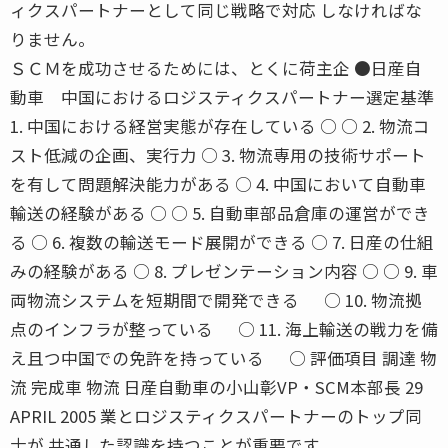
ィクスパートナーとして同じ戦略で対応 しなければな
りません。
ＳＣＭを成功させるためには、とくに荷主企 ●日産自
動車 中国におけるロジスティクスパートナー選定基準
1. 中国における経営実態が存在している ○ ○ 2. 物流コ
スト低減の企画、実行力 ○ 3. 物流専用の技術サポート
を有して問題解決能力がある ○ 4. 中国において自動車
輸送の経験がある ○ ○ 5. 自動車部品倉庫の運営ができ
る ○ 6. 複数の輸送モード展開ができる ○ 7. 日産の仕組
みの経験がある ○ 8. プレゼンテーション内容 ○ ○ 9. 車
両物流システムを短期間で開発できる ○ 10. 物流拠
点のインフラが整っている ○ 11. 海上輸送の戦力を備
え且つ中国での免許を持っている ○ 評価項目 調達 物
流 完成車 物流 日産自動車の小山彰VP・SCM本部長 29
APRIL 2005 業とロジスティクスパートナーのトップ同
士が 共通した認識を持つことが重要です。