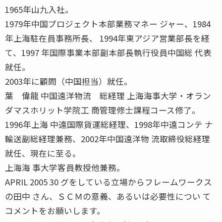
1965年山九入社。
1979年中国プロジェクト本部業務マネー ジャー、1984
年上海駐在員事務所長、 1994年東アジア営業部長を経
て、1997 年国際事業本部副本部長執行役員中国総 代表
就任。
2003年に顧問（中国担当）就任。
葉 偉龍 中国遠洋物流 総経理 上海海事大学・オラン
ダマスホリット学院工 商管理修士課程コース修了。
1996年上海 中遠国際貨運総経理、1998年中遠コンテ ナ
輸送副総経理兼務、2002年中国遠洋物 流取締役総経理
就任、現在に至る。
上海海 事大学客員教授他兼務。
APRIL 2005 30 グをしている立場からフレームワークス
の田中 さん、ＳＣＭの意義、あるいは必要性につい て
コメントをお願いします。