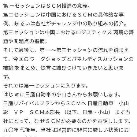
第 一セッションはＳＣＭ推進の意義。
第二セッシ ョンは中国におけるＳＣＭの具体的な事
例、あ るいは各社がチャレンジ中の取り組みの紹介。
第三セッションは中国におけるロジスティクス 環境の課
題や問題点の指摘。
そして最後に、第 一〜第三セッションの流れを踏まえ
て、今回の ワークショップとパネルディスカッションの
結論 をまとめ、提言に結びつけていきたいと思いま
す。
それでは第一セッションに入ります。
はじ めに日産自動車の小山さんからお願いします。
日産リバイバルプランからＳＣＭへ 日産自動車 小山
彰 ＶＰ ＳＣＭ本部長 （以下、日産・小山） まず当
社にとって、な ぜＳＣＭが必要なのかをお話しします。
九〇年 代後半、当社は経営的に非常に厳しい状態にお