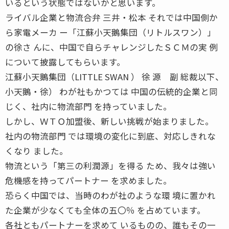
いるという状態ではないかと思います。
ライバル企業と物流合弁 三井・松本 それでは中国側か
ら家電メーカ ー「江蘇小天鵝集団（リトルスワン）」
の徐さ んに、中国で自らチャレンジしたＳＣＭの実 例
について披露してもらいます。
江蘇小天鵝集団（LITTLE SWAN ） 徐 源 副 総裁以下、
小天鵝・徐） わが社もかつては 中国の伝統的企業と同
じく、社内に物流部門 を持っていました。
しかし、ＷＴＯ加盟後、新しい挑戦が始まりました。
社内の物流部門 では環境の変化に到底、対応しきれな
くなり ました。
物流という「第三の利潤源」を得る ため、我々は強い
危機感を持ってパートナー を求めました。
恐らく中国では、当時のわが社のような環 境に置かれ
た企業が少なくても全体の五〇％ を占めています。
各社ともパートナーを求めて いるものの、誰もその一