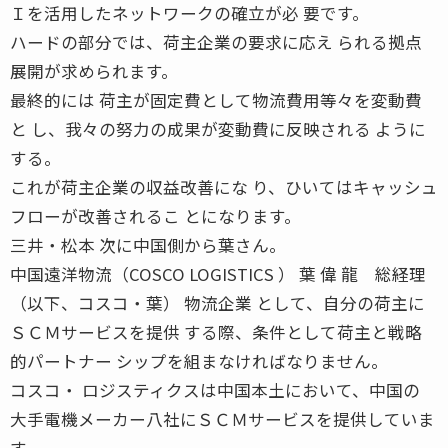
Ｉを活用したネットワークの確立が必 要です。
ハードの部分では、荷主企業の要求に応え られる拠点
展開が求められます。
最終的には 荷主が固定費として物流費用等々を変動費
と し、我々の努力の成果が変動費に反映される ように
する。
これが荷主企業の収益改善にな り、ひいてはキャッシュ
フローが改善されるこ とになります。
三井・松本 次に中国側から葉さん。
中国遠洋物流（COSCO LOGISTICS ） 葉 偉 龍 総経理
（以下、コスコ・葉） 物流企業 として、自分の荷主に
ＳＣＭサービスを提供 する際、条件として荷主と戦略
的パートナー シップを組まなければなりません。
コスコ・ ロジスティクスは中国本土において、中国の
大手電機メーカー八社にＳＣＭサービスを提供していま
す。