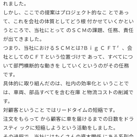
れました。
しかし、ここでの提案はプロジェクト的なこ とであっ
て、これを会社の体質としてどう根 付かせていくかとい
うところで、当社にとって のＳＣＭの課題、任務、責任
が出てきました。
つまり、当社におけるＳＣＭとは?Ｂｉｇ Ｃ ＦＴ〞、会
社としてのＣＦＴという位置づけで あって、すべてにつ
いて部門横断的な動きを していくというのがその任務
です。
具体的に取り組んだのは、社内の効率化と いうことで
は、車両、部品すべてを含む在庫 と物流コストの削減で
す。
対顧客ということ ではリードタイムの短縮です。
注文をもらって から顧客に車を届けるまでの日数をドラ
スティ ックに短縮しようという活動をしました。
その過程で、当社にはたくさんの資本関係 にある系列会