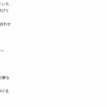
 ていた
を挙げて
に合わせ
ダー
必要な
掛ける