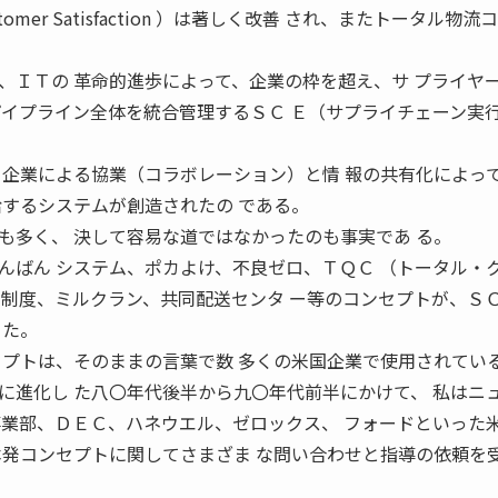
mer Satisfaction ）は著しく改善 され、またトータル物流
、ＩＴの 革命的進歩によって、企業の枠を超え、サ プライヤ
パイプライン全体を統合管理するＳＣ Ｅ（サプライチェーン実
 企業による協業（コラボレーション）と情 報の共有化によっ
給するシステムが創造されたの である。
も多く、 決して容易な道ではなかったのも事実であ る。
んばん システム、ポカよけ、不良ゼロ、ＴＱＣ （トータル・
工制度、ミルクラン、共同配送センタ ー等のコンセプトが、Ｓ
った。
セプトは、そのままの言葉で数 多くの米国企業で使用されてい
に進化し た八〇年代後半から九〇年代前半にかけて、 私はニ
事業部、ＤＥＣ、ハネウエル、ゼロックス、 フォードといった
本発コンセプトに関してさまざま な問い合わせと指導の依頼を