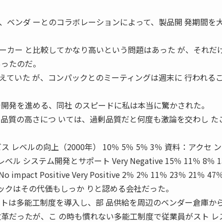
、ベンダ ーとのコラボレーションによって、製品開 発期間を
。
ーカー と比較してかなり高いという問題はあった が、それだ
あったのだ。
えていた が、コンパックとのミーティングは週末に 行われる
で開発を進める、同社 のスピードに私は本当に驚かされた。
求品質の高さにつ いては、過剰品質だと何度も激論を交わし た
 レベルの向上（2000年） 10％ 5％ 5％ 3％ 資料：アクセ 
 システム開発とサポート Very Negative 15％ 11％ 8％ 
o impact Positive Very Positive 2％ 2％ 11％ 23％ 21％ 4
、コンパックはその代価もしっか りと認める会社だった。
クトは多能工制度を導入し、部 品供給を周辺のベンダー倉庫か
改革だったが、こ の時も慣れない多能工制度で従業員がスト レ