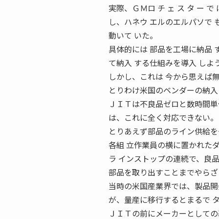
実際、ＧＭロ チ ェ ス タ ー で
し、ハネウ エルのエルパソで も「Sh
動いて いた。
具体的には 部品を工場に納品 す
て納入 する仕組みを導入 しよ
しかし、これは 今から思えば無
とりわけ米国のベンダーの納入
ＪＩＴは不良品ゼロと数時間単
は、これに全く対応できない。
とりあえず部品のライン供給を
各組 立作業員の横に置かれた
ラ インストップの連続で、良
部品を取り出すことまでやらざ
当時の米国産業界では、製品開
が、量産に移行するとまるで 
ＪＩＴの前にメーカーとしての