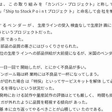
 は 、 こ の 取 り 組 み を 「カンバン・プロ ジェクト」と称し
ip to Stock P o i n t プロジェク ト」と命名して会 社
 る ベ ン ダ ー が 、 生産ラインの受入 検査なしで生産計 画
うというプロ ジェクトだった。
茶 であった。
 部品の品質の悪さにはびっくりさせられた。
位の生産ラ インへの部品供給が大前提になるが、米国のベン
一日一回で 開始したが、とにかく不良品が多い。
ダンボール箱は終 業時には不良品で一杯になってしまう。
品が切れた場合 は「特採」といってサービスキットを解体 して
 るを得ないという状況だった。
発時にお ける試作や量産試作の評価はとても厳しく、 時間も
タガが外れたように品質を軽視する傾向が あった。
基 本に立ち返ってやるべきことが山積してい たのである。