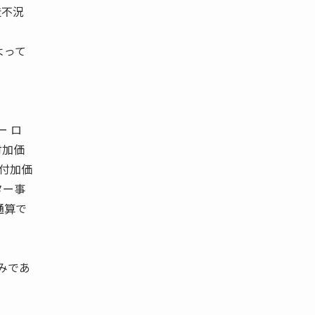
造不況
よって
ー ロ
付加価
と付加価
ター事
通算で
みであ