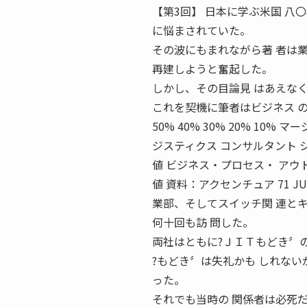
【第3回】 日本に学ぶ米国 八
に悩まされていた。
その波にもまれながら著 者は
再建しようと奮起した。
しかし、その目論見 はあえな
これを契機に筆者はビジネス 
50% 40% 30% 20% 10
ジスティクス コンサルタント 
値 ビジネス・プロセス・ アウ
値 資料：アクセンチュア 71 
業部、そしてスイッチ関 連と
何十回も訪 問した。
両社はともに?ＪＩＴもどき〞
?もどき〞は失礼かも しれな
った。
それでも当時の 関係者は必死だ