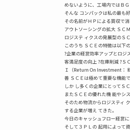
めないように、工場内ではＢＧ
そんな コンパックは私の最も
その名前がＨＰによる買収で消
アウトソーシングの拡大 ＳＣＭシステ
ロジステ ィクスの発展型のＳＣＥ（S
このうち ＳＣＥの特徴は以下
?企業の経営効率アップとロジ
客満足度の向上 ?在庫削減 ?
Ｉ（Return On Investmen
善 ＳＣＥは極めて重要な機能
しか し多くの企業にとってＳ
またＳＣＥの優れた機 能やシ
そのため物流からロジスティ 
する企業が増え てきた。
今日のキャッシュフロー経営に
そして３ＰＬの 起用によって