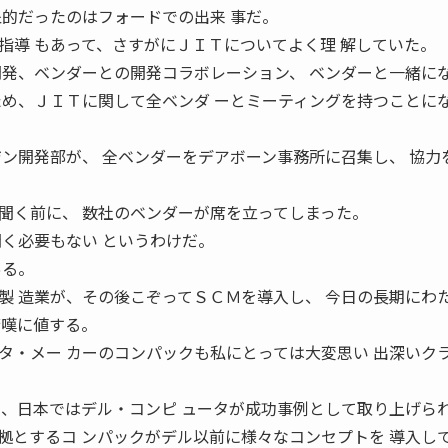
象的だったのはフォードでの出来 事だ。
指導 もあって、さすがにＪＩＴについてよく理 解していた。
開発、ベンダーとの開発コラボレーション、 ベンダーと一緒に
ため、ＪＩＴに関して全ベンダ ーとミーティングを持つことに
ジン開発部が、 全ベンダーをデアボーン事務所に召集し、 協力
聞く前に、 数社のベンダーが席を立ってしまった。
聞く必要もない というわけだ。
ある。
製 造業が、その後こぞってＳＣＭを導入し、 今日の長期にわ
驚嘆に値する。
タ・メー カーのコンパックも私にとっては大変思い 出深いク
て、日本ではデル・コンピ ュータが成功事例として取り上げら
拠とするコ ンパックがデル以前に様々なコンセプトを 導入し