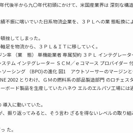
〇年代後半から九〇年代初頭にかけて、米国産業界は 深刻な構
業績不振に喘いでいた日系物流企業を、３ＰＬへの業 態転換に
く頓挫してしまった。
の軸足を物流から、３ＰＬ＆ＩＴに移していく。
% マージン率 （業 態） 単機能業者 専属契約 ３ＰＬ インテグレータ
システム インテグレーター ＳＣＭ／ｅコマース プロバイダー 
トソーシング （BPO)の進化 図1 アウトソーサーのマージン
JUNE 2002 とりわけ、ＧＭの燃料系の部品製造部門 のロチェス
キーボード製品を生産していたハネウ エルのエルパソ工場には
の 導入に動いていた。
いが、振り返ってみると、そう言わ ざるを得ないレベルの取り組
っ た。