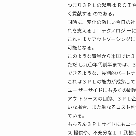
つまり３ＰＬの起用は ＲＯＩやＥＶ
く貢献する のである。
同時に、変化の激しい今日の社
れを支えるＩＴテクノロジ ー
これもまたアウトソーシングに
可能となる。
このような背景から米国では３
ただ し九〇年代前半までは、３
できるような、長期的パートナ
これは３ＰＬの能力が成熟して
ユー ザーサイドにも多くの問
アウ トソースの目的、３ＰＬ
いな場合、また単なるコスト削
ている。
もちろん３ＰＬサイドにもユー
ス 提供や、不充分なＩ Ｔ武装