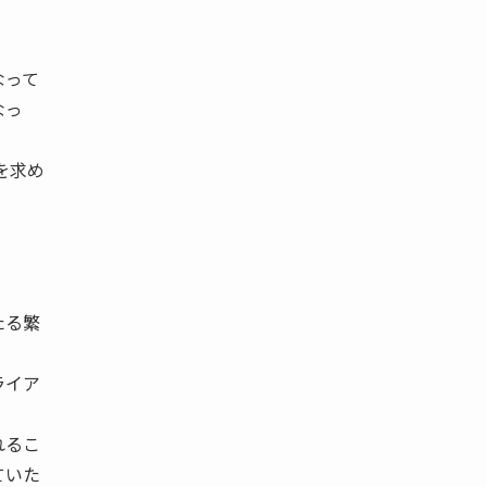
なって
なっ
を求め
たる繁
ライア
れるこ
ていた