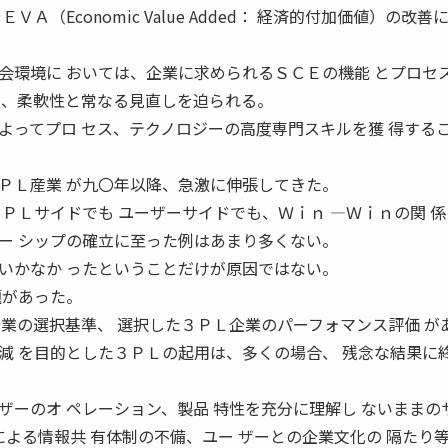
Ａ（Economic Value Added： 経済的付加価値）の改善
会環境に おいては、企業に求められるＳＣＥの機能 とプロセ
に、柔軟性と常なる見直しを迫られる。
よってプロ セス、テクノロジーの高度専門スキルを獲 得する
ＰＬ産業 が九〇年以降、急激に伸張してきた。
ＰＬサイドでも ユーザーサイドでも、Ｗｉｎ ―Ｗｉｎの関 
ー シップの確立に至った例はあまり多くない。
いかなか ったということだけが原因ではない。
題があった。
企業の選択基準、 選択した３ＰＬ企業のパーフォマンス評価 が
減 を目的とした３ＰＬの起用は、多くの場合、 残念な結果に
ザーのオ ペレーション、製品 特性を充分に理解し ないままの
による情報共 有体制の不備、ユー ザーとの企業文化の 隔たり