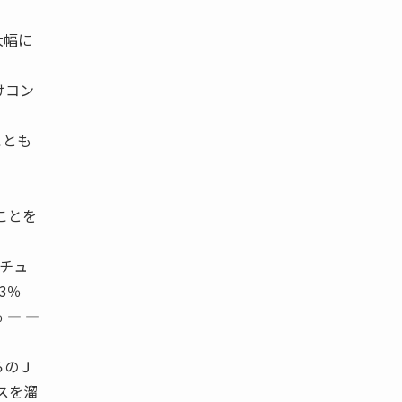
大幅に
けコン
ことも
ことを
ンチュ
13％
7％ ― ―
らのＪ
スを溜