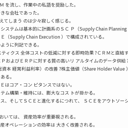
Ｍ を流し、作業中の私語を奨励した。
好きな会社であった。
えてしまう のは少々寂しく感じる。
ムは基本的に計画系のＳＣ Ｐ（Supply Chain Planning
upply Chain Execution ）で構成されている。
のように列記できる。
スティクス 全体コストの低減に対する即時効果 ?ＣＲＭと直結
ＳＣＰおよびＥＲＰに対する質の高いリ アルタイムのデータ供給 
t： 総資本 経常利益利率）の改善 ?株主価値（Share Holder Value
である。
ＣＥはコア・コン ピタンスではない。
ステム構築・維持には、膨大なコス トが掛かる。
クス、そしてＳＣＥと進化するにつれて、 ＳＣＥをアウトソー
おいては、 資産効率が重要視される。
資産オペレーションの効率は 大きく改善される。