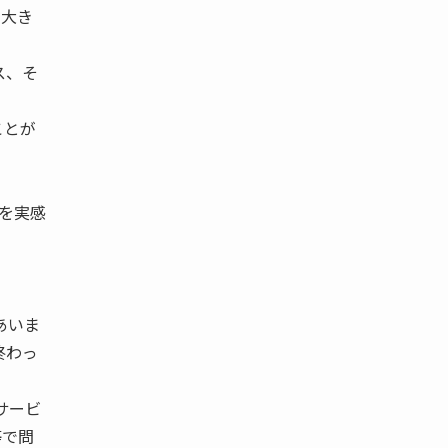
に大き
ス、そ
ことが
係を実感
あいま
終わっ
サービ
等で問