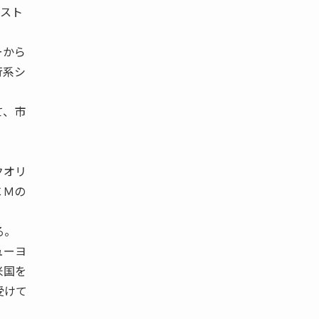
コスト
ーから
行系シ
て、市
クオリ
ＣＭの
る。
ューヨ
米国を
受けて