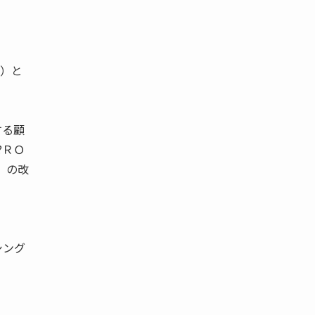
 ）と
する顧
?ＲＯ
 ）の改
シング