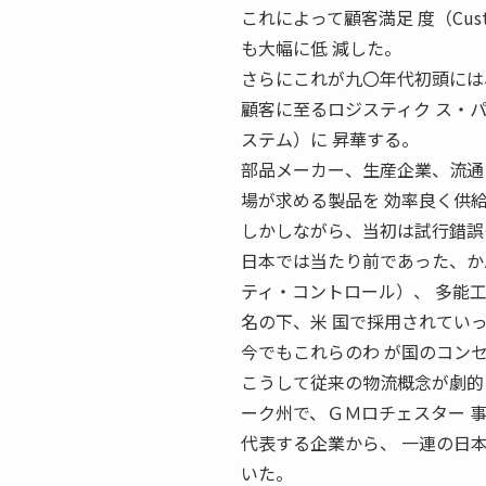
これによって顧客満足 度（Custo
も大幅に低 減した。
さらにこれが九〇年代初頭には
顧客に至るロジスティク ス・
ステム）に 昇華する。
部品メーカー、生産企業、流通
場が求める製品を 効率良く供
しかしながら、当初は試行錯誤
日本では当たり前であった、か
ティ・コントロール）、 多能
名の下、米 国で採用されてい
今でもこれらのわ が国のコン
こうして従来の物流概念が劇的
ーク州で、ＧＭロチェスター 
代表する企業から、 一連の日
いた。