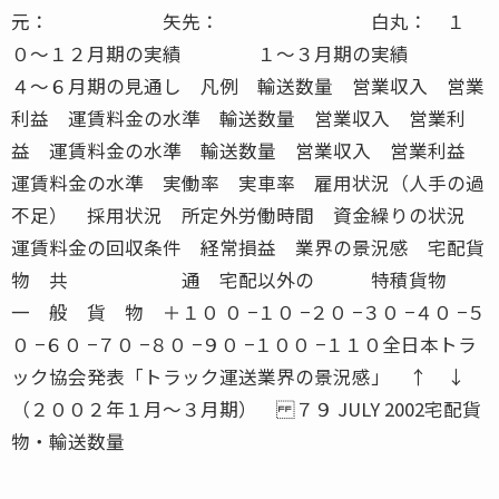
元： 矢先： 白丸： １
０〜１２月期の実績 １〜３月期の実績
４〜６月期の見通し 凡例 輸送数量 営業収入 営業
利益 運賃料金の水準 輸送数量 営業収入 営業利
益 運賃料金の水準 輸送数量 営業収入 営業利益
運賃料金の水準 実働率 実車率 雇用状況（人手の過
不足） 採用状況 所定外労働時間 資金繰りの状況
運賃料金の回収条件 経常損益 業界の景況感 宅配貨
物 共 通 宅配以外の 特積貨物
一 般 貨 物 ＋１０ ０ −１０ −２０ −３０ −４０ −５
０ −６０ −７０ −８０ −９０ −１００ −１１０全日本トラ
ック協会発表「トラック運送業界の景況感」 ↑ ↓
（２００２年１月〜３月期） ７９ JULY 2002宅配貨
物・輸送数量