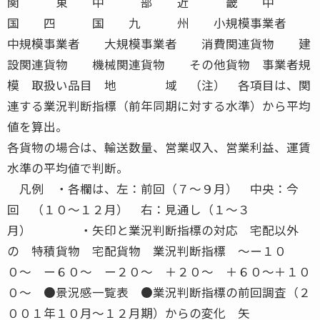
関 東 中 部 近 畿 中
国 四 国 九 州 小規模事業者
中規模事業者 大規模事業者 消費関連貨物 建
設関連貨物 機械関連貨物 その他貨物 事業者規
模 取扱い品目 地 域 （注） 各項目は、関
連する業況判断指標（前年同期に対する水準）から平均
値を算出。
各貨物の場合は、輸送数量、営業収入、営業利益、運賃
水準の平均値で判断。
凡例 ・各欄は、左：前回（７〜９月） 中央：今
回 （１０〜１２月） 右：見通し（１〜３
月） ・矢印と業況判断指標の対応 宅配以外
の 特積貨物 宅配貨物 業況判断指標 〜ー１０
０〜 ー６０〜 ー２０〜 ＋２０〜 ＋６０〜＋１０
０〜 ●景況感一覧表 ●業況判断指標の前回調査（２
００１年１０月〜１２月期）からの変化 矢