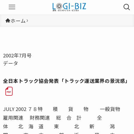
ホーム
2002年7月号
データ
全日本トラック協会発表「トラック運送業界の景況感」
JULY 2002 ７８特 積 貨 物 一般貨物
雇用関連 財務関連 総 合 計 全
体 北 海 道 東 北 新 潟