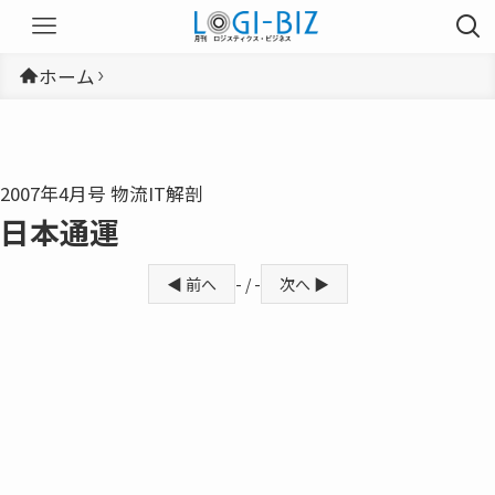
ホーム
2007年4月号 物流IT解剖
日本通運
◀ 前へ
- / -
次へ ▶