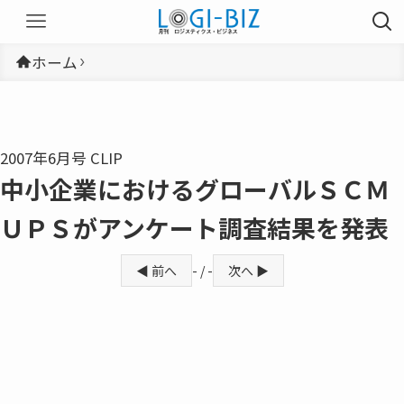
ホーム
2007年6月号 CLIP
中小企業におけるグローバルＳＣＭ
ＵＰＳがアンケート調査結果を発表
◀ 前へ
- / -
次へ ▶