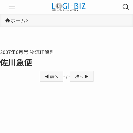
ホーム
2007年6月号 物流IT解剖
佐川急便
◀ 前へ
- / -
次へ ▶