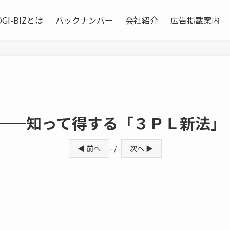
OGI-BIZとは
バックナンバー
会社紹介
広告掲載案内
庫──知って得する「３ＰＬ新法」
◀ 前へ
- / -
次へ ▶