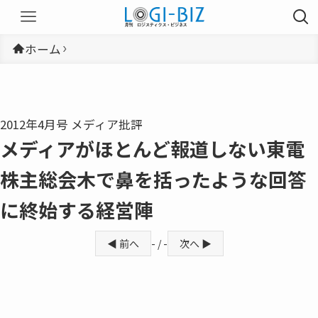
ホーム
2012年4月号 メディア批評
メディアがほとんど報道しない東電
株主総会木で鼻を括ったような回答
に終始する経営陣
◀ 前へ
- / -
次へ ▶