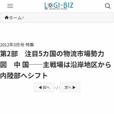
ホーム
2012年3月号 特集
第2部 注目5カ国の物流市場勢力
図 中 国──主戦場は沿岸地区から
内陸部へシフト
◀ 前へ
- / -
次へ ▶