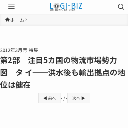
ホーム
2012年3月号 特集
第2部 注目5カ国の物流市場勢力
図 タ イ──洪水後も輸出拠点の地
位は健在
◀ 前へ
- / -
次へ ▶