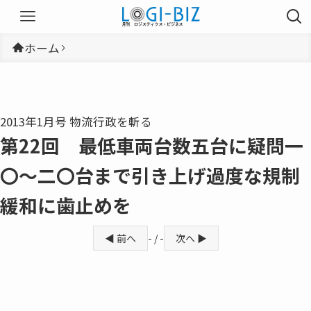
ホーム
2013年1月号 物流行政を斬る
第22回 最低車両台数五台に疑問一
〇〜二〇台まで引き上げ過度な規制
緩和に歯止めを
◀ 前へ
- / -
次へ ▶