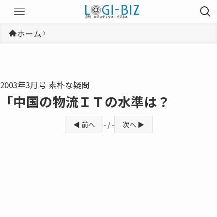
ホーム
2003年3月号 素朴な疑問
「中国の物流ＩＴの水準は？
◀ 前へ
- / -
次へ ▶