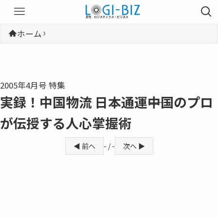
ホーム
2005年4月号 特集
実録！中国物流 日本通運――中国のプロ
が伝授する人心掌握術
◀ 前へ
- / -
次へ ▶