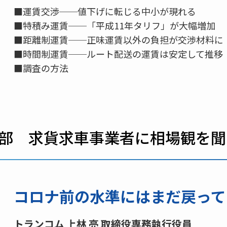
■運賃交渉──値下げに転じる中小が現れる
■特積み運賃──「平成11年タリフ」が大幅増加
■距離制運賃──正味運賃以外の負担が交渉材料に
■時間制運賃──ルート配送の運賃は安定して推移
■調査の方法
1部 求貨求車事業者に相場観を聞
コロナ前の水準にはまだ戻って
トランコム 上林 亮 取締役専務執行役員