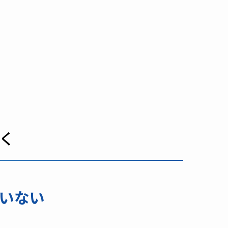
く
いない