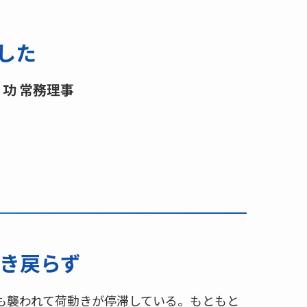
した
 功 常務理事
き戻らず
も襲われて荷動きが停滞している。もともと