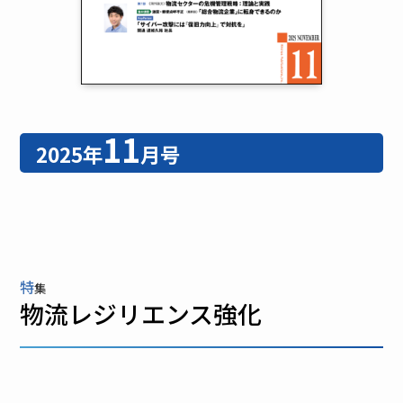
11
2025年
月号
特
集
物流レジリエンス強化