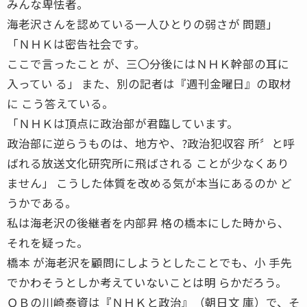
みんな卑怯者。
海老沢さんを認めている一人ひとりの弱さが 問題」
「ＮＨＫは密告社会です。
ここで言ったこと が、三〇分後にはＮＨＫ幹部の耳に
入ってい る」 また、別の記者は『週刊金曜日』の取材
に こう答えている。
「ＮＨＫは頂点に政治部が君臨しています。
政治部に逆らうものは、地方や、?政治犯収容 所〞と呼
ばれる放送文化研究所に飛ばされる ことが少なくあり
ません」 こうした体質を改める気が本当にあるのか ど
うかである。
私は海老沢の後継者を内部昇 格の橋本にした時から、
それを疑った。
橋本 が海老沢を顧問にしようとしたことでも、小 手先
でかわそうとしか考えていないことは明 らかだろう。
ＯＢの川崎泰資は『ＮＨＫと政治』（朝日文 庫）で、そ