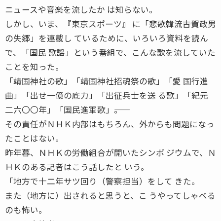
ニュースや音楽を流したか は知らない。
しかし、いま、『東京スポーツ』 に「悲歌韓流――古賀政男
の失郷」を連載し ているために、いろいろ資料を読ん
で、「国民 歌謡」という番組で、こんな歌を流していた
ことを知った。
「靖国神社の歌」「靖国神社招魂祭の歌」「愛 国行進
曲」「出せ一億の底力」「出征兵士を送 る歌」「紀元
二六〇〇年」「国民進軍歌」――。
その責任がＮＨＫ内部はもちろん、外からも問題になっ
たことはない。
昨年暮、ＮＨＫの労働組合が開いたシンポ ジウムで、Ｎ
ＨＫのある記者はこう話したと いう。
「地方で十二年サツ回り（警察担当）をして きた。
また（地方に）出されると思うと、こ うやってしゃべる
のも怖い。