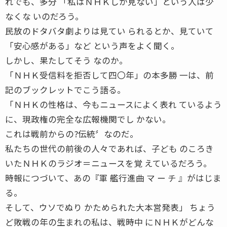
れでも、多分 「私はＮＨＫしか見ない」という人は少
なくな いのだろう。
民放のドタバタ劇よりは見てい られるとか、見ていて
「安心感がある」など という声をよく聞く。
しかし、果たしてそう なのか。
「ＮＨＫ受信料を拒否して四〇年」の本多勝 一は、前
記のブックレットでこう語る。
「ＮＨＫの性格は、今もニュースによく表れ ているよう
に、現政権の完全な広報機関でし かない。
これは戦前からの?伝統〞なのだ。
私たちの世代の前後の人々であれば、子ども のころき
いたＮＨＫのラジオ＝ニュースを覚 えているだろう。
時報につづいて、あの『軍 艦行進曲 マ ー チ 』がはじま
る。
そして、ウソでぬり かためられた大本営発表」 ちょう
ど敗戦の年の生まれの私は、戦時中 にＮＨＫがどんな