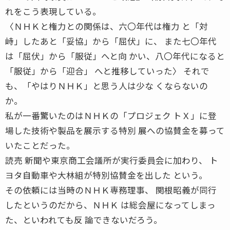
れをこう表現している。
〈ＮＨＫと権力との関係は、六〇年代は権力 と「対
峙」したあと「妥協」から「屈伏」に、 また七〇年代
は「屈伏」から「服従」へと向 かい、八〇年代になると
「服従」から「迎合」 へと推移していった〉 それで
も、「やはりＮＨＫ」と思う人は少な くならないの
か。
私が一番驚いたのはＮＨＫの「プロジェク トＸ」に登
場した技術や製品を展示する特別 展への協賛金を募って
いたことだった。
読売 新聞や東京商工会議所が実行委員会に加わり、 ト
ヨタ自動車や大林組が特別協賛金を出した という。
その依頼には当時のＮＨＫ専務理事、 関根昭義が同行
したというのだから、ＮＨＫ は総会屋になってしまっ
た、といわれても反 論できないだろう。