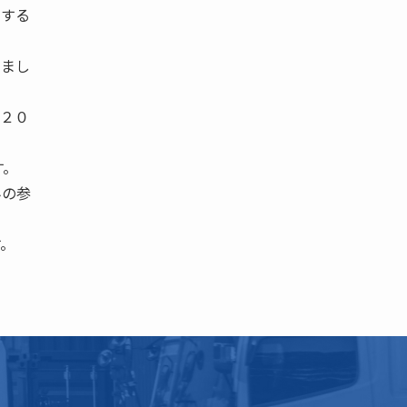
関する
しまし
―２０
す。
みの参
す。