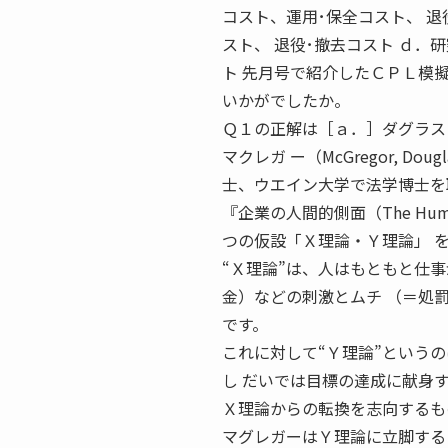
コスト、運用･保全コスト、 退
スト、 退役･撤去コスト ｄ．
ト 先月号で紹介したＣＰＬ模
いかがでしたか。
Ｑ１の正解は［ａ．］ダグラス
マクレガ ー（McGregor, D
士、ウエイン大学で法学博士を
『企業の人間的側面（The Huma
つの仮設「Ｘ理論・Ｙ理論」 
“Ｘ理論”は、人はもともと仕
金）などの刺激とムチ （＝処
です。
これに対して“Ｙ理論”という
し だいでは目標の達成に献身
Ｘ理論からの転換を志向するも
マグレガーはＹ理論に立脚する