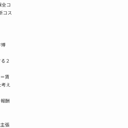
保全コ
新コス
学博
する２
（＝賃
た考え
る報酬
と主張