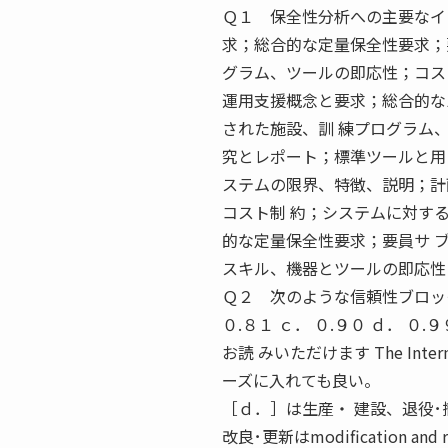
Ｑ１ 保全性分析への主要なイ
求；総合的な定量保全性要求；
グラム、ツールの即応性；コス
運用支援概念と要求；総合的な
された施設、訓 練プログラム
究とレポート；標準ツールと用
ステムの限界、特徴、説明；計
コスト制 約；システムに対す
的な定量保全性要求；要員サ 
スキル、機器とツールの即応性
Ｑ２ 次のような信頼性ブロック
０.８１ ｃ． ０.９０ ｄ． 
お読 みいただけます The Intern
ーズに入れても良い。
［ｄ．］は生産・ 建設、退役
改良･更新はmodification and 