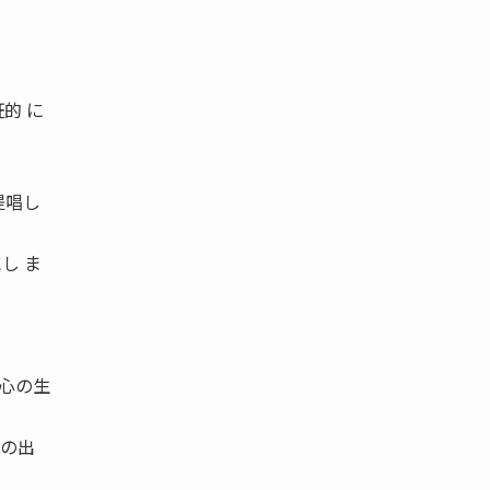
証的 に
提唱し
し ま
肝心の生
らの出