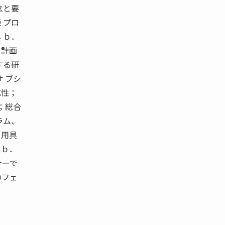
念と要
 プロ
 ｂ．
；計画
する研
 ブシ
応性；
；総合
ラム、
と用具
 ｂ．
ナーで
発のフェ