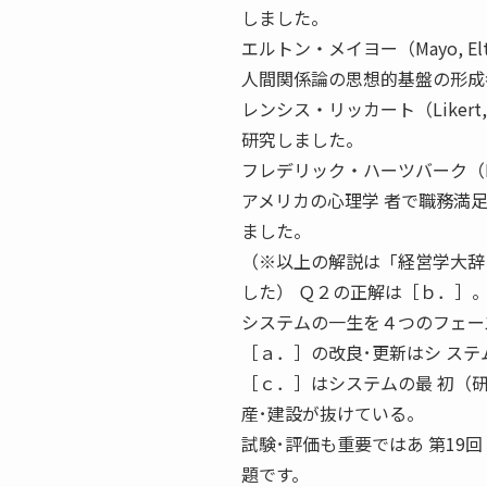
しました。
エルトン・メイヨー（Mayo, El
人間関係論の思想的基盤の形成
レンシス・リッカート（Likert
研究しました。
フレデリック・ハーツバーク（Herz
アメリカの心理学 者で職務満
ました。
（※以上の解説は「経営学大辞
した） Ｑ２の正解は［ｂ．］
システムの一生を４つのフェー
［ａ．］の改良･更新はシ ス
［ｃ．］はシステムの最 初（
産･建設が抜けている。
試験･評価も重要ではあ 第19
題です。