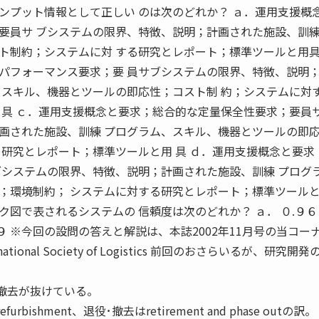
ンプット情報として正しい のは次のどれか？ ａ．運用支援概
要員サ ブシステムの限界、特徴、説明；計画された施設、訓練
ト制約；システムに対 する研究とレポート；標準ツールと用具
パフォーマンス要求；要 員サブシステムの限界、特徴、説明
、スキル、機器とツールの即応性；コスト制 約；システムに対
 具 ｃ．運用支援概念と要求；総合的な定量保全性要求；要員サ
画された施設、訓練 プログラム、スキル、機器とツールの即
る研究とレポート；標準ツールと用 具 ｄ．運用支援概念と要求
ブシステムの限界、特徴、説明；計画された施設、訓練 プログ
；環境制約； システムに対する研究とレポート；標準ツール
図で表されるシステムの 信頼度は次のどれか？ ａ． ０.９６
０.９９ ※今回の設問の答えと解説は、本誌2002年11月号の当コー
ational Society of Logistics 前回のおさらいるが、研究開
･撤去が抜けている。
refurbishment、退役･撤去はretirement and phase outの訳。