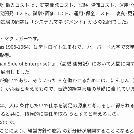
役･撤去コスト ｃ．研究開発コスト、試験･評価コスト、運用･
研究開発コスト、試験･評価コスト、運用･保全コスト、 改良･更
擬試験の問題は「システムマネ ジメント」からの設問でした。
・マクレガーです。
ouglas 1906-1964）はデトロイト生まれで、 ハーバード大学で文
取得。
n Side of Enterprise）』（高橋 達男訳）において人間に関
を展開しました。
事が嫌いであり、そういった 人を働かせるためには、にんじん
罰）が必要と考えるもので、伝統的経営管理の基礎に流 れてい
のは、人は 条件しだいで仕事を満足の源泉と考えるし、得られ
すると共に、積極的に責任を取ろ うとすると考えるもの。
のです。
ことにより、経営方針や施策 の新分野が展開することになる