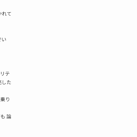
かれて
でい
ュリテ
売した
に乗り
も 論