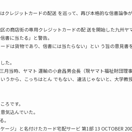
度はクレジットカードの配送 を巡って、再び本格的な信書論争
地区の商店街の専用クレジットカードの配 送を開始した九州ヤ
は信書に当たる」と警告。
カードは貨物であり、信書には当たらない」とい う旨の意見書
突した。
三月当時、ヤマト 運輸の小倉昌男会長（現ヤマト福祉財団理
というから、こっちはとん でもない、違法じゃないと、大学教
ところです。
 意気込んでいた。
る。
ジ」と名付けたカード宅配サービ 第1部 13 OCTOBER 200