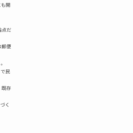
にも開
論点だ
は郵便
る。
まで民
 既存
とづく