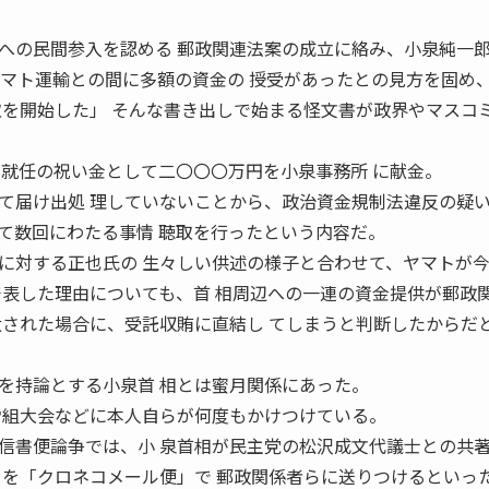
への民間参入を認める 郵政関連法案の成立に絡み、小泉純一
ヤマト運輸との間に多額の資金の 授受があったとの見方を固め
取を開始した」 そんな書き出しで始まる怪文書が政界やマスコミ
相就任の祝い金として二〇〇〇万円を小泉事務所 に献金。
て届け出処 理していないことから、政治資金規制法違反の疑い
て数回にわたる事情 聴取を行ったという内容だ。
に対する正也氏の 生々しい供述の様子と合わせて、ヤマトが
発表した理由についても、首 相周辺への一連の資金提供が郵政
汰された場合に、受託収賄に直結し てしまうと判断したからだ
を持論とする小泉首 相とは蜜月関係にあった。
労組大会などに本人自らが何度もかけつけている。
信書便論争では、小 泉首相が民主党の松沢成文代議士との共
Ｍを「クロネコメール便」で 郵政関係者らに送りつけるといっ