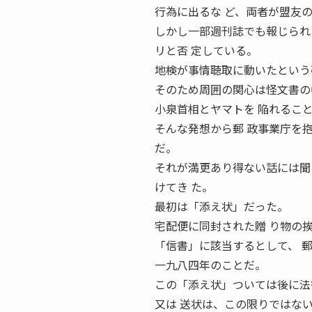
行為に出るな ど、両者が盟友
しかし一部週刊誌でも報じられ
リと否 定している。
地検が事情聴取に動いたという
そのため周囲の関心は怪文書の
小泉首相とヤマトを 陥れるこ
そんな発想から郵 政事業庁を
だ。
それが満更あり得ない話には聞
けてき た。
最初は「添え状」だった。
宅配便に同封された贈 り物の
「信書」に該当するとして、 
一九八四年のことだ。
この「添え状」ついては後に法
又は 送状は、この限りではな