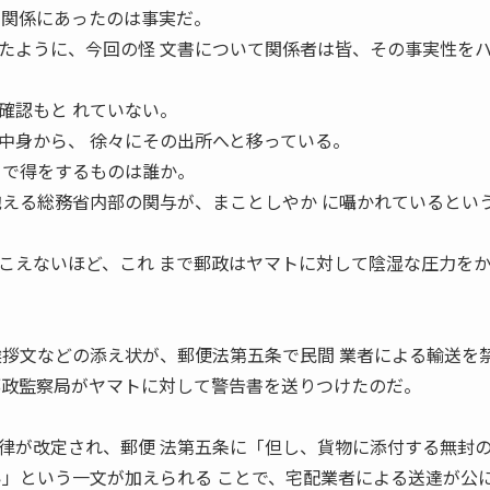
の関係にあったのは事実だ。
たように、今回の怪 文書について関係者は皆、その事実性を
確認もと れていない。
中身から、 徐々にその出所へと移っている。
とで得をするものは誰か。
抱える総務省内部の関与が、まことしやか に囁かれているとい
こえないほど、これ まで郵政はヤマトに対して陰湿な圧力を
挨拶文などの添え状が、郵便法第五条で民間 業者による輸送を
郵政監察局がヤマトに対して警告書を送りつけたのだ。
律が改定され、郵便 法第五条に「但し、貨物に添付する無封
い」という一文が加えられる ことで、宅配業者による送達が公