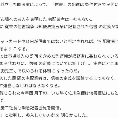
 二四日に成立した同法案によって、「信書」の配達は 条件付きで民間
便市場への参入を表明した 宅配業者は一社もない。
に 従来の信書論争は郵便法第五条に記載された信書 の定義が
 ットカードやＤＭが信書ではないと判定されれば、宅 配業者
るように なる。
では市場参入の 許可を含めた監督権が総務省に委ねられてい
める代わりに、信書 の定義については棚上げし、実際にどこ
の胸先三寸で決められる体制に なったのだ。
入した民 間の宅配業者は、信書の定義を議論するまでもなく、
で運営しなければならなくなる。
報じられた今年四 月下旬、いち早く佐川急便は信書便法にも
した。
富慶二社長も緊急記者会見を開催。
だ」と批判し、参入しない方針を 明らかにした。