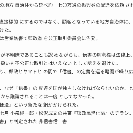
の地方 自治体から延べ約一七〇万通の振興券の配達を依頼 さ
直接標的 にするのではなく、顧客となっている地方自治体に、
けた。
は営業妨害で郵政省 を公正取引委員会に告発。
義が不明瞭であることも認 めながらも、信書の解釈権は法律上
の扱いも不公正な取引とはいえない として訴えを退けた。
り、郵政とヤマトと の間で「信書」の定義を巡る暗闘が繰り
、なぜ「信書」の 配達を国が独占しなければならないのか、
面から議論されることは一度 としてなかった。
便法」という新たな 網がかけられた。
七月 小泉純一郎・松沢成文の共著『郵政民営化論』のチラシ
書」と判定された 非信書信 書