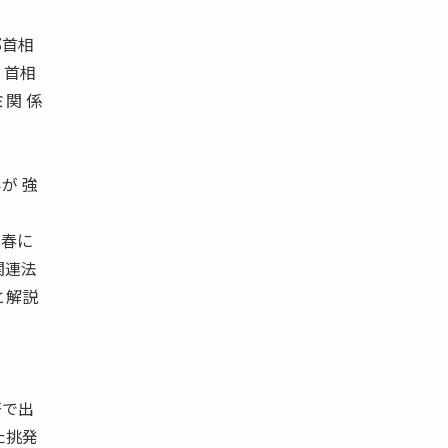
郎首相
、首相
関 係
が 強
今春に
関連法
と解説
著で出
た挑発