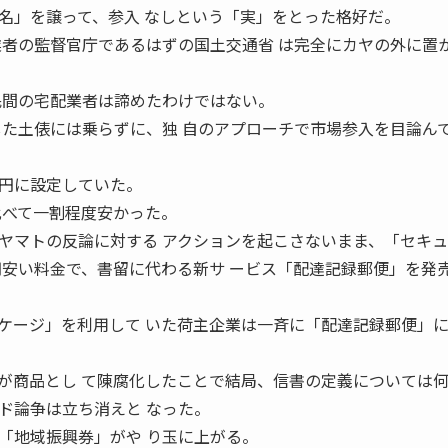
名」を譲って、参入 なしという「実」をとった格好だ。
業者の監督官庁であるはずの国土交通省 は完全にカヤの外に置
民間の宅配業者は諦めたわけではない。
した土俵には乗らずに、独 自のアプローチで市場参入を目論ん
円に設定していた。
比べて一割程度安かった。
ヤマトの反論に対する アクションを起こさないまま、「セキ
円安い料金で、書留に代わる新サ ービス「配達記録郵便」を発
ケージ」を利用して いた荷主企業は一斉に「配達記録郵便」
が商品とし て陳腐化したことで結局、信書の定義については何
ド論争は立ち消えと なった。
「地域振興券」がや り玉に上がる。