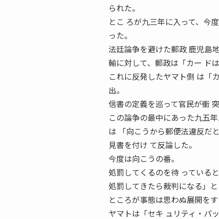
られた。
とこ ろが九三年に入って、今
った。
法廷論争を避けた郵政 鹿児島
輸に対して、郵政は「カー ド
これに反発したヤマト側 は「
出。
信書の定義を巡って官民が衝 
この論争の最中にあった九五年
は 「向こうから郵便法違反だ
見書を付け て反論した。
今度は向こうの番。
処罰してくるのを待 っている
処罰してきたら裁判になる」と
ところが事態は思わぬ展開をす
ヤマトは「セキ ュリティ・パッケー