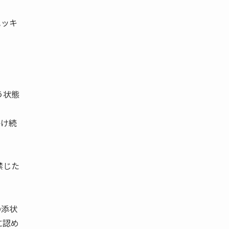
ハッキ
う状態
かけ続
禁じた
の添状
に認め