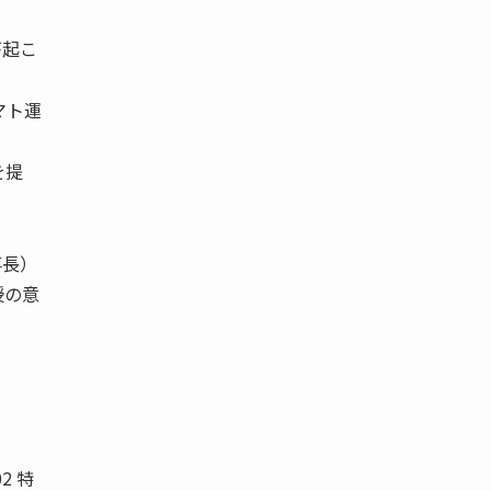
が起こ
マト運
を提
事長）
授の意
2 特