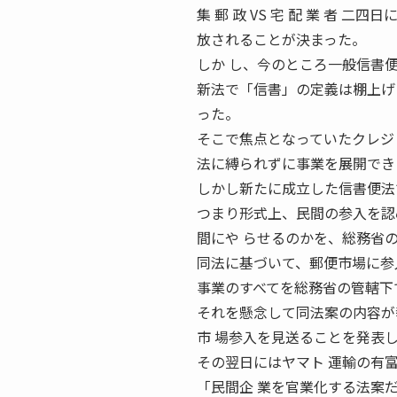
集 郵 政 VS 宅 配 業 者
放されることが決まった。
しか し、今のところ一般信書
新法で「信書」の定義は棚上げ
った。
そこで焦点となっていたクレジ
法に縛られずに事業を展開でき
しかし新たに成立した信書便法
つまり形式上、民間の参入を認
間にや らせるのかを、総務省
同法に基づいて、郵便市場に参
事業のすべてを総務省の管轄下
それを懸念して同法案の内容が
市 場参入を見送ることを発表
その翌日にはヤマト 運輸の有
「民間企 業を官業化する法案