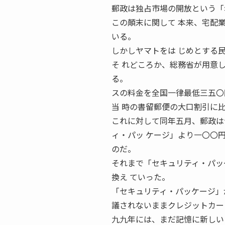
郵政は独占市場の開放という「
この顛末に関して 本来、宅配
いる。
しかしヤマトをは じめとする
そ れどころか、総務省が用意
る。
スの料金を全国一律最低三五〇
当 時の書留郵便の大口割引に
これに対して同年五月、郵政は
ィ・パッ ケージ」より一〇〇
のだ。
それまで「セキュリティ・パッ
換え ていった。
「セキュリティ・パッケージ」
議されないままクレジットカー
九九年には、まだ記憶に新しい