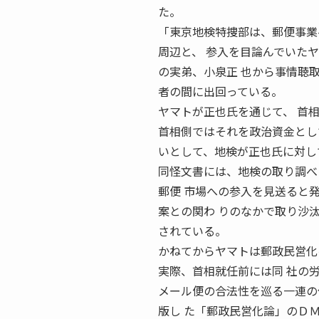
た。
「東京地検特捜部は、郵便事業
周辺と、 参入を目論んでいた
の実弟、小泉正 也から事情聴
者の間に出回っている。
ヤマトが正也氏を通じて、 首
首相側ではそれを政治資金とし
いとして、地検が正也氏に対し
同怪文書には、地検の取り調べ
郵便 市場への参入を見送ると
案との関わ りのなかで取り沙
されている。
かねてからヤマトは郵政民営化
実際、首相就任前には同 社の
メール便の合法性を巡る一連の
版し た「郵政民営化論」のＤ