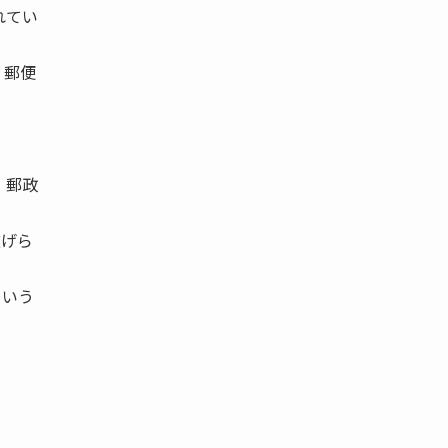
れてい
 郵便
、郵政
広げら
という
。