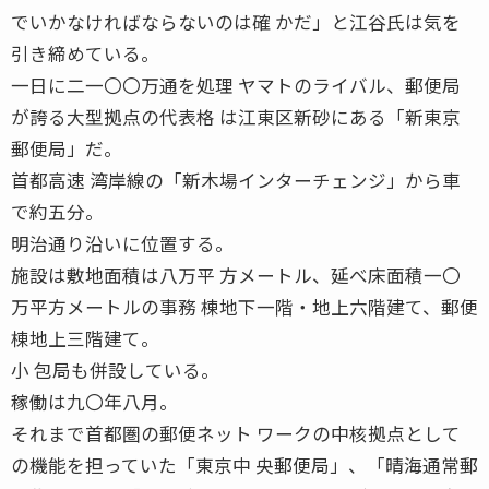
でいかなければならないのは確 かだ」と江谷氏は気を
引き締めている。
一日に二一〇〇万通を処理 ヤマトのライバル、郵便局
が誇る大型拠点の代表格 は江東区新砂にある「新東京
郵便局」だ。
首都高速 湾岸線の「新木場インターチェンジ」から車
で約五分。
明治通り沿いに位置する。
施設は敷地面積は八万平 方メートル、延べ床面積一〇
万平方メートルの事務 棟地下一階・地上六階建て、郵便
棟地上三階建て。
小 包局も併設している。
稼働は九〇年八月。
それまで首都圏の郵便ネット ワークの中核拠点として
の機能を担っていた「東京中 央郵便局」、「晴海通常郵