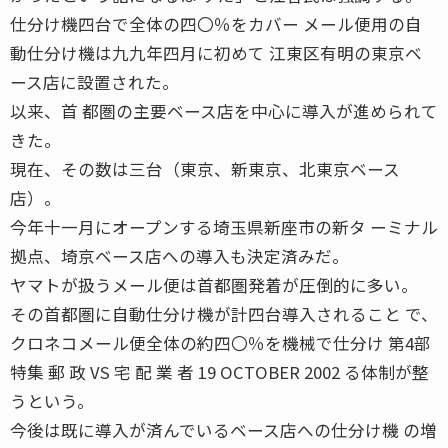
仕分け機四台で全体の四〇％をカバー メール便用の自
動仕分け機は九九年四月に初めて 江東区有明の東京ベ
ース店に設置された。
以来、首 都圏の主要ベース店を中心に導入が進められて
きた。
現在、その数は三台（東京、新東京、北東京ベース
店）。
今年十一月にオープンする埼玉県新座市の新タ ーミナル
拠点、埼京ベース店への導入も決定済みだ。
ヤマトが扱うメール便は首都圏発着が圧倒的に多い。
その首都圏に自動仕分け機が計四台導入されること で、
クロネコメール便全体の約四〇％を機械で仕分け 第4部
特集 郵 政 VS 宅 配 業 者 19 OCTOBER 2002 る体制が整
うという。
今後は既に導入が済んでいるベース店への仕分け機 の増