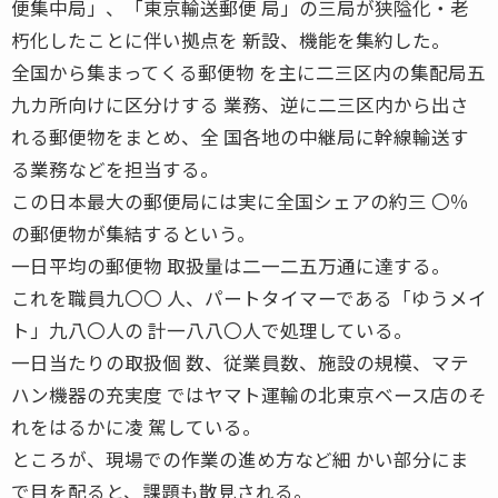
便集中局」、「東京輸送郵便 局」の三局が狭隘化・老
朽化したことに伴い拠点を 新設、機能を集約した。
全国から集まってくる郵便物 を主に二三区内の集配局五
九カ所向けに区分けする 業務、逆に二三区内から出さ
れる郵便物をまとめ、全 国各地の中継局に幹線輸送す
る業務などを担当する。
この日本最大の郵便局には実に全国シェアの約三 〇％
の郵便物が集結するという。
一日平均の郵便物 取扱量は二一二五万通に達する。
これを職員九〇〇 人、パートタイマーである「ゆうメイ
ト」九八〇人の 計一八八〇人で処理している。
一日当たりの取扱個 数、従業員数、施設の規模、マテ
ハン機器の充実度 ではヤマト運輸の北東京ベース店のそ
れをはるかに凌 駕している。
ところが、現場での作業の進め方など細 かい部分にま
で目を配ると、課題も散見される。