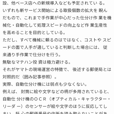
設、他ベース店への新規導入なども予定されてい る。
いずれも新サービス開始による取扱個数の拡大を 睨ん
だもので、これまで手作業が中心だった仕分け作 業を機
械化・自動化して処理スピードの向上など作 業生産性
を高めることを目的としている。
ただし、すべて機械に頼るのはではなく、コストや スピ
ードの面で人手が適していると判断した場合には、 従
来通り手作業で仕分けを行う。
無駄なマテハン投 資は極力避ける。
それがヤマトの現場運営の特徴で、 後述する郵便局とは
対照的だ（囲み記事参照）。
実際、自動仕分け機には弱点も少なくない。
例えば、 封筒に絵や文字などの柄が多用されていると、
自動仕 分け機のＯＣＲ（オプティカル・キャラクター・
リーダ ー）のセンサーが絵や文字のほうに反応してし
まい、肝 心の郵便番号や住所を読み取らないことがあ