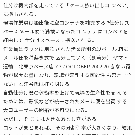
仕分け機内部を走っている「ケース払い出しコ ンベア」
に搬出される。
現場作業員は搬出後に空コンテナを補充する ?仕分けス
ペース メール便で満載になったコ ンテナはコンベアを
経由して 仕分けスペースに搬送され る。
作業員はラックに用意 された営業所別の段ボール 箱に
メール便を種蒔き式で 区分していく（到着分） ヤマト
運輸 北東京ベース店 ? ? ? OCTOBER 2002 20 きない荷
物が膨大な量になり、現場が混乱する可能性 も否定でき
ない」と江谷氏は打ち明ける。
自動仕分け機の稼働率を上げて現場の生産性を高 める
ためには、形状などが統一されたメール便を出荷 する
大口ユーザーの開拓が不可欠になる。
ただし、そ こには大きな落とし穴がある。
ロットがまとまれば、 その分割引率が大きくなり、結果