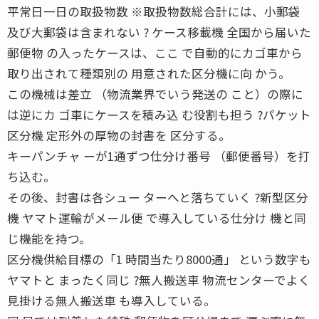
平常日一日の取扱物数 ※取扱物数総合計には、小郵袋
及び大郵袋は含まれない ? ケース移載機 全国から届いた
郵便物 の入ったケースは、ここ で自動的にカゴ車から
取り出されて種類別の 用意された区分機に向 かう。
この機械は差立 （物流業界でいう発送の こと）の際に
は逆にカ ゴ車にケースを積み込 む役割も担う ?パケット
区分機 定形外の厚物の封書を 区分する。
キーパンチャ ーが1通ずつ仕分け番号 （郵便番号）を打
ち込む。
その後、封書は各シュー ターへと落ちていく ?新型区分
機 ヤマト運輸がメール便 で導入している仕分け 機と同
じ機能を持つ。
区分機供給目標の「1 時間当たり8000通」 という数字も
ヤマトと まったく同じ ?無人搬送車 物流センターでよく
見掛ける無人搬送車 も導入している。