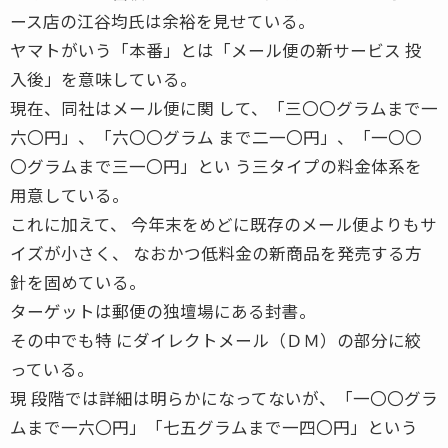
ース店の江谷均氏は余裕を見せている。
ヤマトがいう「本番」とは「メール便の新サービス 投
入後」を意味している。
現在、同社はメール便に関 して、「三〇〇グラムまで一
六〇円」、「六〇〇グラム まで二一〇円」、「一〇〇
〇グラムまで三一〇円」とい う三タイプの料金体系を
用意している。
これに加えて、 今年末をめどに既存のメール便よりもサ
イズが小さく、 なおかつ低料金の新商品を発売する方
針を固めている。
ターゲットは郵便の独壇場にある封書。
その中でも特 にダイレクトメール（ＤＭ）の部分に絞
っている。
現 段階では詳細は明らかになってないが、「一〇〇グラ
ムまで一六〇円」「七五グラムまで一四〇円」という