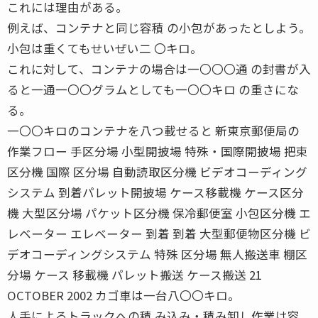
これには理由がある。
例えば、コンテナと同じ容積 の小包があったとしよう。
小包は重くてもせいぜい二 〇キロ。
これに対して、コンテナの場合は一〇〇〇通 の封書が入
ると一通一〇〇グラムとしても一〇〇キロ の重さにな
る。
一〇〇キロのコンテナを八つ載せると 新東京郵便局の
作業フロー 手区分場 小型開披場 特殊・国際開披場 把束
区分機 国際 区分場 自動読取区分機 ビデオコーディング
システム 到着パレット開披場 ケース移載機 ケース区分
機 大型区分場 パケット区分機 保冷郵便室 小包区分機 エ
レベーター エレベーター 到着 到着 大型郵便物区分機 ビ
デオコーディングシステム 特殊 区分場 無人搬送車 棚区
分場 ケース 移載機 パレット搬送 ケース搬送 21
OCTOBER 2002 カゴ車は一台八〇〇キロ。
人手によるトラックへの積 み込み・積み卸し作業は容