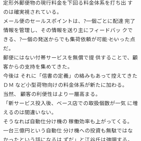
定形外郵便物の現行料金を下回る料金体系を打ち出 す
のは確実視されている。
メール便のセールスポイントは、?一個ごとに配達 完了
情報を管理し、その情報を送り主にフィードバッ クで
きる、?一個の発送からでも集荷依頼が可能―― といった点
だ。
郵便にはない付帯サービスを無償で提 供することで、顧
客からの支持を集めてきた。
今後は それに「信書の定義」の絡みもあって控えてきた
ＤＭ など小型荷物向けの料金体系が新たに加わる。
当然、 顧客の利便性はより一層高まる。
「新サービス投入後、ベース店での取扱個数が一気 に増
えるのは間違いない。
そうなれば自動仕分け機の 稼働効率も上がってくる。
一台三億円という自動仕 分け機への投資も無駄ではな
かったという話になるは ずだ」と江谷氏は強調する。