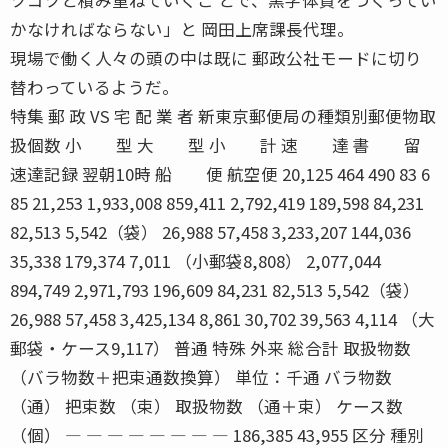
かなければならない」と 岡田上席課長代理。
現場で働く人々の頭の中は既に 郵政公社モードに切り
替わっているようだ。
特集 郵 政 VS 宅 配 業 者 新東京郵便局の種類別郵便物取
扱個数 小 型 大 型 小 計 速 達 書 留
速達記録 翌朝10時 船 便 航空便 20,125 464 490 83 6
85 21,253 1,933,008 859,411 2,792,419 189,598 84,231
82,513 5,542（袋） 26,988 57,458 3,233,207 144,036
35,338 179,374 7,011 （小郵袋8,808） 2,077,044
894,749 2,971,793 196,609 84,231 82,513 5,542（袋）
26,988 57,458 3,425,134 8,861 30,702 39,563 4,114 （大
郵袋・ケース9,117） 普通 特殊 外来 総合計 取扱物数
（バラ物数＋把束通数換算） 単位：千通 バラ物数
（通） 把束数 （束） 取扱物数 （通＋束） ケース数
（個） ― ― ― ― ― ― ― ― 186,385 43,955 区分 種別