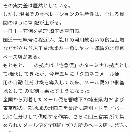
その実力差は歴然としている。
しかし 現場でのオペレーションの生産性は、むしろ民
間のほうに軍 配が上がる。
一日十一万個を処理 埼玉県戸田市――。
国道一七線号に程近い、荒川 の河川敷沿いの食品工場
などが立ち並ぶ工業地域の 一角にヤマト運輸の北東京
ベース店がある。
もともと、 この拠点は「宅急便」のターミナル拠点とし
て機能し てきたが、今年五月に「クロネコメール便」
用の自動 仕分け機を導入して以来、メール便の中継基
地として の役割も果たすようになった。
全国から到着したメール便を管轄下の埼玉県内お よび
東京都の一部地域の計四三営業所に店別・ドラ イバー
別に仕分けして供給する作業、さらに四三営業 所で集
められたメール便を全国約七〇カ所のベース店 に発送す