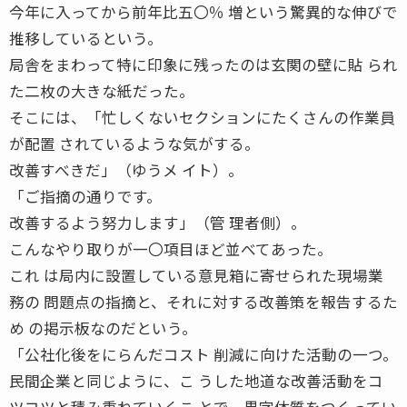
今年に入ってから前年比五〇％ 増という驚異的な伸びで
推移しているという。
局舎をまわって特に印象に残ったのは玄関の壁に貼 られ
た二枚の大きな紙だった。
そこには、「忙しくないセクションにたくさんの作業員
が配置 されているような気がする。
改善すべきだ」（ゆうメ イト）。
「ご指摘の通りです。
改善するよう努力します」（管 理者側）。
こんなやり取りが一〇項目ほど並べてあった。
これ は局内に設置している意見箱に寄せられた現場業
務の 問題点の指摘と、それに対する改善策を報告するた
め の掲示板なのだという。
「公社化後をにらんだコスト 削減に向けた活動の一つ。
民間企業と同じように、こ うした地道な改善活動をコ
ツコツと積み重ねていくこ とで、黒字体質をつくってい