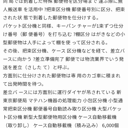
同 局では到着した特殊 郵便物を区分場まで 運ぶ際に無
人搬送車 を活用中 ?把束区分機 郵便番号別に区分、把束
された状 態で到着した郵便物を仕分けする。
パケット区分機と同様、キーパン チャーが1束ずつ仕分
け番号（郵 便番号）を打ち込む ?棚区分 はがきなどの小
型郵便物は人手によって棚を使 って区分される。
その後、把束区分機、ケース 区分機などを経て、差立バ
ースに向かう ?差立準備完了 郵便では物流業界でいう発
送を差立（さした て）と呼ぶ。
方面別に仕分けされた郵便物は専 用のカゴ車に積まれ
て出発時間を待つ。
差立バ ースには方面別に運行ダイヤが吊されている 新
東京郵便局 マテハン機器の処理能力 小包区分機 小型通
常把束区分機 郵便番号自動読み取り区分機 大型パケッ
ト区分機 新型大型郵便物用区分機 ケース自動移載機
（取り卸し） ケース自動移載機（積み込み） 6,000個