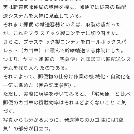
実は新東京郵便局の稼働を機に、郵便では従来の 輸配
送システムを大幅に見直している。
それまで郵便 の輸送容器といえば、麻製の袋だった
が、これをプラ スチック製コンテナに切り替えた。
さらに、プラスチ ック製コンテナをロールボックスパ
レット（カゴ車） に積んで幹線輸送する体制にした。
つまり、ヤマト運 輸の「宅急便」とほぼ同じ輸配送シス
テムを採り入れ たのである。
それによって、郵便物の仕分け作業の機 械化・自動化を
一気に進めた（囲み記事参照）。
ただし、実際に現場を歩いてみると、「宅急便」と 比べ
郵便のカゴ車の積載効率はそれほどよくないこと に気
づく。
写真からも分かるように、発送待ちのカゴ 車には?空
気〞の部分が目立つ。