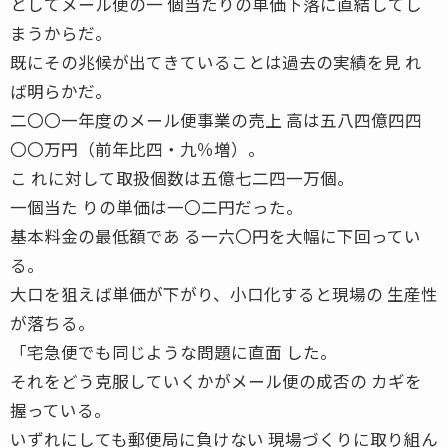
としてメール便の一 個当たりの単価下落に直結してし
まうからだ。
既にその兆候が出てきていることは過去の実績を見 れ
ば明らかだ。
二〇〇一年度のメール便事業の売上 高は五八四億四四
〇〇万円（前年比四・九％増）。
こ れに対して取扱個数は五億七二四一万個。
一個当た りの単価は一〇二円だった。
基本料金の最低額であ る一六〇円を大幅に下回ってい
る。
大口を狙えば単価が下がり、小口化すると現場の 生産性
が落ちる。
「宅急便でも同じような問題に直面 した。
それをどう克服していくかがメール便の成否の カギを
握っている。
いずれにしても郵便局に負けない 現場づくりに取り組ん