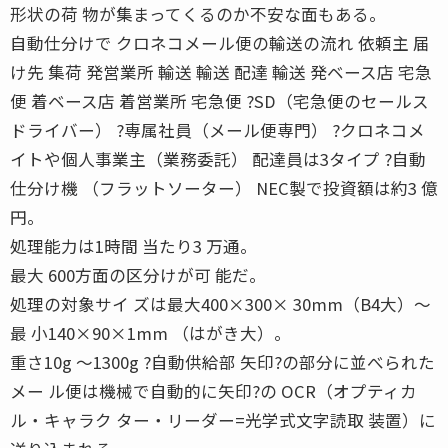
形状の荷 物が集まってくるのか不安な面もある。
自動仕分けで クロネコメール便の輸送の流れ 依頼主 届
け先 集荷 発営業所 輸送 輸送 配達 輸送 発ベース店 宅急
便 着ベース店 着営業所 宅急便 ?SD（宅急便のセールス
ドライバー） ?専属社員（メール便専門） ?クロネコメ
イトや個人事業主（業務委託） 配達員は3タイプ ?自動
仕分け機 （フラットソーター） NEC製で投資額は約3 億
円。
処理能力は1時間 当たり3 万通。
最大 600方面の区分けが可 能だ。
処理の対象サイ ズは最大400×300× 30mm（B4大）〜
最 小140×90×1mm （はがき大）。
重さ10g 〜1300g ?自動供給部 矢印?の部分に並べられた
メー ル便は機械で自動的に矢印?の OCR（オプティカ
ル・キャラク ター・リーダー=光学式文字読取 装置）に