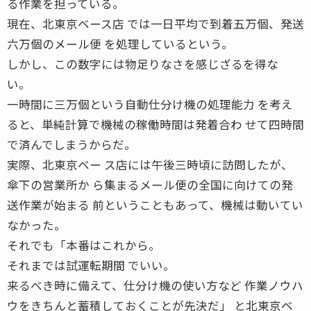
る作業を担っている。
現在、北東京ベース店 では一日平均で到着五万個、発送
六万個のメール便 を処理しているという。
しかし、この数字には物足りなさを感じざるを得な
い。
一時間に三万個という自動仕分け機の処理能力 を考え
ると、単純計算で機械の稼働時間は発着合わ せて四時間
で済んでしまうからだ。
実際、北東京ベー ス店には午後三時頃に訪問したが、
傘下の営業所か ら集まるメール便の全国に向けての発
送作業が始まる 前ということもあって、機械は動いてい
なかった。
それでも「本番はこれから。
それまでは試運転期間 でいい。
来るべき時に備えて、仕分け機の使い方など 作業ノウハ
ウをきちんと蓄積しておくことが先決だ」 と北東京ベ