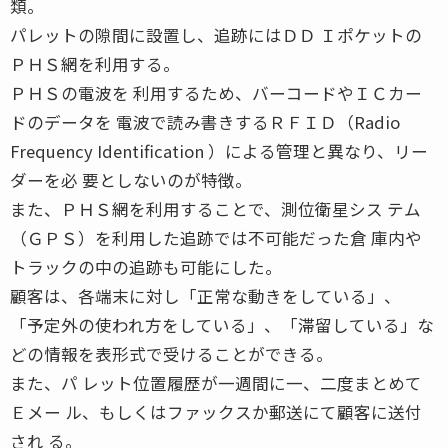
類。
パレットの隙間に設置し、追跡にはＤＤ Ｉポケットの
ＰＨＳ網を利用する。
ＰＨＳの電波を 利用するため、バーコードやＩＣカー
ドのデータを 電波で読み書きするＲＦＩＤ（Radio
Frequency Identification ）による管理と異なり、リー
ダーを必 要としないのが特徴。
また、ＰＨＳ網を利用することで、測位衛星シス テム
（ＧＰＳ）を利用した追跡では不可能だった倉 庫内や
トラックの中の追跡も可能にした。
顧客は、各端末に対し「正常な動きをしている」、
「予定外の使われ方をしている」、「滞留している」な
どの情報を表形式で受けることができる。
また、パ レット位置履歴が一週間に一、二度まとめて
Ｅメー ル、もしくはファックスか郵送にて顧客に送付
され る。