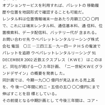
オプションサービスを利用すれば、パレットの 移動履
歴や位置を地図形式で確認することも可能だ。
レンタル料は位置情報端末一台あたり月額三〇〇 〇円
で、これには端末レンタル料、通信基本料、通 信料、位
置検索料、データ配信料、バッテリー代が 含まれる。
お問い合わせ先 ウベパレットレンタルリーシング株式
会社 電話 〇三 ―三四三五―九一四一 ＰＨＳの電波で
パレットを追跡 ウベパレットレンタルリーシング 91
DECEMBER 2002 近鉄エクスプレス（ＫＷＥ） はこのほ
ど、同社が掲げる一〇 カ年計画、「二一世紀ＫＷＥグラ
ンドデザイン」の概要を発表し た。
同計画では、今期一九〇〇 億円が見込まれる売上高
を、今 後一〇年間に約二・五倍の五〇 〇〇億円にまで
伸ばすことを目 標としている。
その前提となる中期計画とし て今後三年間は、コア・