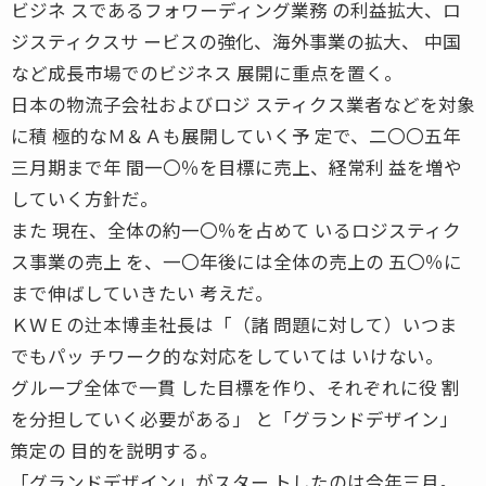
ビジネ スであるフォワーディング業務 の利益拡大、ロ
ジスティクスサ ービスの強化、海外事業の拡大、 中国
など成長市場でのビジネス 展開に重点を置く。
日本の物流子会社およびロジ スティクス業者などを対象
に積 極的なＭ＆Ａも展開していく予 定で、二〇〇五年
三月期まで年 間一〇％を目標に売上、経常利 益を増や
していく方針だ。
また 現在、全体の約一〇％を占めて いるロジスティク
ス事業の売上 を、一〇年後には全体の売上の 五〇％に
まで伸ばしていきたい 考えだ。
ＫＷＥの辻本博圭社長は「（諸 問題に対して）いつま
でもパッ チワーク的な対応をしていては いけない。
グループ全体で一貫 した目標を作り、それぞれに役 割
を分担していく必要がある」 と「グランドデザイン」
策定の 目的を説明する。
「グランドデザイン」がスター トしたのは今年三月。