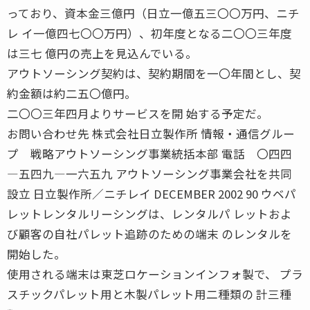
っており、資本金三億円（日立一億五三〇〇万円、ニチ
レ イ一億四七〇〇万円）、初年度となる二〇〇三年度
は三七 億円の売上を見込んでいる。
アウトソーシング契約は、契約期間を一〇年間とし、契
約金額は約二五〇億円。
二〇〇三年四月よりサービスを開 始する予定だ。
お問い合わせ先 株式会社日立製作所 情報・通信グルー
プ 戦略アウトソーシング事業統括本部 電話 〇四四
―五四九―一六五九 アウトソーシング事業会社を共同
設立 日立製作所／ニチレイ DECEMBER 2002 90 ウベパ
レットレンタルリーシングは、レンタルパ レットおよ
び顧客の自社パレット追跡のための端末 のレンタルを
開始した。
使用される端末は東芝ロケーションインフォ製で、 プラ
スチックパレット用と木製パレット用二種類の 計三種