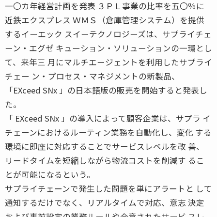
一〇カ年経営計画を発表 ３ＰＬ事業の比率を五〇％に
近鉄エクスプレス ＷＭＳ（倉庫管理システム）を提供
するイーエック スイーテクノロジーズは、サプライチェ
ーン・エグゼ キューション・ソリューションの一環とし
て、来年三 月にマルチエージェントを利用したサプライ
チェー ン・プロセス・マネジメントの新製品、
「EXceed SNx 」の日本語版の販売を開始すると発表し
た。
「 EXceed SNx 」の導入によって顧客企業は、サプラ イ
チェーンにおけるルーティン業務を自動化し、変化 する
環境に即座に対応することでサービスレベルを改 善、
リードタイムを短縮しながら物流コストを削減す るこ
とが可能になるという。
サプライチェーンで発生した問題を単にアラートと して
通知するだけでなく、リアルタイムで対応、意志 決定
および事前設定の業務ルールや合意されたサービ スレ