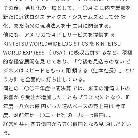
その後、 合理化の一環として、一〇月に 国内営業部を
新たに近鉄ロジス ティクス・システムズとして分 社
化、また南米の現地法人を十 二月に閉鎖する。
他にも、アメ リカで４ＰＬサービスを提供す る
KINTETSU WORLDWIDE LOGISTICS を KINTETSU
WORLD EXPRESS （ USA ）に吸収合併す るなど、積極
的な経営展開を見 せており、「今後も見込みのない ビ
ジネスはスピードをもって閉 鎖する（辻本社長）」とい
う方針 を全面的に打ち出している。
同社の二〇〇三年度中間決算 では、米国の港湾ストの
影響か ら受注が増加したこともプラス 材料となり、昨
年度一八六六億 円だった連結ベースの売上高は 今年
度、対前年比一〇二・七％ の一九一七億円に。
経常利益も 四五億円から五〇億円となる見 通しだとい
う。