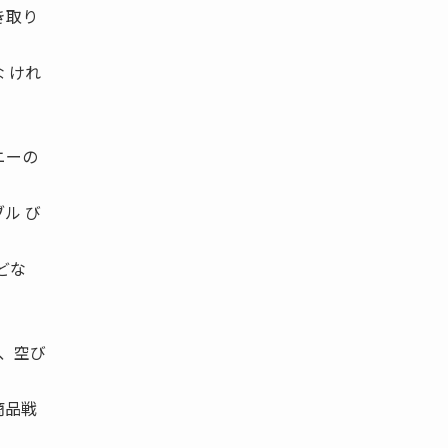
き取り
 けれ
ニーの
ル び
どな
は、空び
商品戦