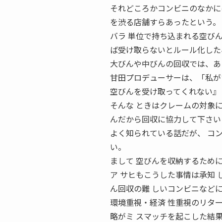
それどころかコンビニのなかに
を渋る店舗すらあったという。
バラ 単位で持ち込まれる空び
ば受け取らないとルール化した
大びんや中びんの回収では、あ
甘田プロデューサーは、「私が
空びんを受け取ってくれない』
そんな ときはクレームの対象
んだから回収に協力して下さい
よく知られている話だが、 コ
い。
まして 空びんを収納するため
ア サヒもこうした事情は承知 
ん回収の難 しいコンビニなどに
環境重視・経済 性重視のリタ
略がミ スマッチを起こした結