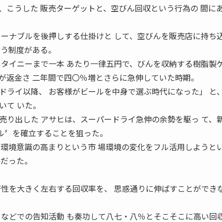
、こうした 販売ターゲットと、空びん回収という行為の 間に
ターナブルを後押しする仕掛けと して、空びんを販売店に持ち込
いう制度がある。
スタイニーまで一本 あたり一律五円で、びんを収納する樹脂製ケ
が返金さ 二年間で四〇％増とさらに急伸していた時期。
ドライ以降、 お客様がビールを中身で選ぶ時代になった」 と
いて いた。
売り出した アサヒは、スーパードライ急伸の余勢を駆っ て、
 ル〞を確立することを狙った。
の環境意識の高まりという市 場環境の変化をフル活用しようと
略だった。
済性を大きく左右する回収率を、 思惑通りに伸ばすことができ
Ｍなどでの告知活動 も奏功して八七・八％とそこそこに高い回収