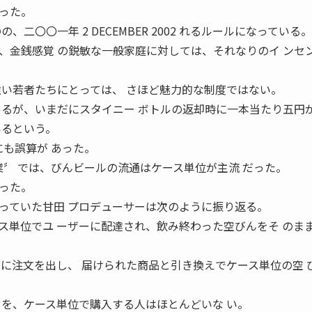
った。
二〇〇一年 2 DECEMBER 2002 れるルールになっている。
、金銭感覚 の鋭敏な一般家庭に対しては、それなりのイ ンセ
強い若者たちにとっては、 さほど魅力的な制度ではない。
あるが、いまだにスタイニー ボトルの返却時に一本当たり五円
いるという。
にも誤算が あった。
業〞 では、びんビールの流通はケース単位が主流 だった。
った。
っていた甘田 プロデューサーは次のように振り返る。
ス単位でユ ーザーに配達され、飲み終わった空びんをそ のま
たに注文を出し、 届けられた商品と引き換えでケース単位の空 
 を、ケース単位で購入する人はほとんどいな い。