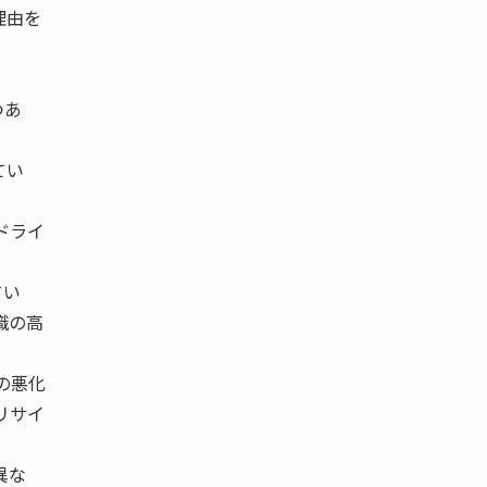
理由を
つあ
てい
ドライ
てい
識の高
の悪化
リサイ
異な