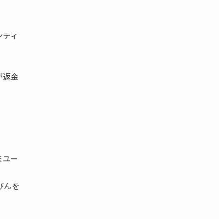
ンティ
が返金
まユー
びんを