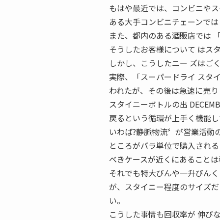
もはや最近では、コンビニやス
ある大手コンビニチェーンでは
また、都内のある酒販店では 
そうしたお客様について はス
しかし、こうしたニー ズはご
実際、「スーパードライ スタ
われたが、その後は急速に売り
スタイニーボトルの出 DECEM
戻るという循環が上手く機能し
いわば?静脈物流〞が営業活動
ところがバラ単位で購入される
べきケースが近くにあることは
それでも特大びんや一升びんく
が、スタイニー程度のサイズだ
い。
こうした事情も回収率が 伸び