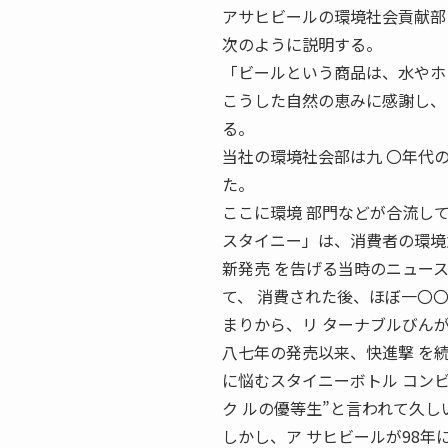
アサヒビールの環境社会貢献部
次のように説明する。
「ビールという商品は、水やホ
こうした自然の恵みに感謝し、
る。
当社の環境社会部は九 〇年代
た。
ここに環境 部門などが合流し
スタイニー」は、消費者の環境
新発売 を告げる当時のニュー
て、 消費された後、ほぼ一〇
まりから、リ ターナブルびん
八七年の発売以来、快進撃 を
に悩むスタイニーボトル コンビ
ク ルの優等生”と言われて久し
しかし、ア サヒビールが98