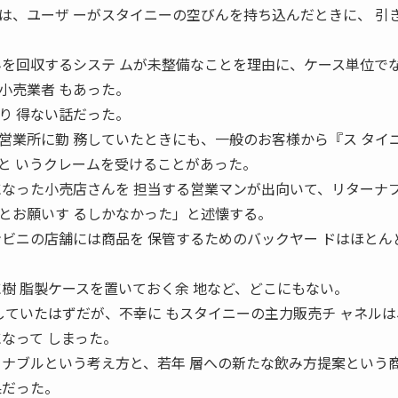
は、ユーザ ーがスタイニーの空びんを持ち込んだときに、 引
んを回収するシステ ムが未整備なことを理由に、ケース単位でな
小売業者 もあった。
り 得ない話だった。
営業所に勤 務していたときにも、一般のお客様から『ス タイ
と いうクレームを受けることがあった。
になった小売店さんを 担当する営業マンが出向いて、リターナブ
とお願いす るしかなかった」と述懐する。
ンビニの店舗には商品を 保管するためのバックヤー ドはほとん
に樹 脂製ケースを置いておく余 地など、どこにもない。
していたはずだが、不幸に もスタイニーの主力販売チ ャネル
なって しまった。
ーナブルという考え方と、若年 層への新たな飲み方提案という
果だった。