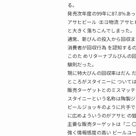
る。
発売次年度の99年に87.8％あ
アサヒビール ―― エコ物流 
と大きく落ちこんでしまった。
通常、新びんの投入から回収ま
消費者が回収行為 を認知する
このた めリターナブルびんの
験則だった。
現に特大びんの回収率はだん 
ところがスタイニーに ついて
販売ターゲットとのミスマッチ
スタイニーという名称は陶製ジ
ビールジョッキのように片手で
に広めよういうのがアサヒ の
主要な販売ターゲットは「二 
強く情報感度の高い ビールユ