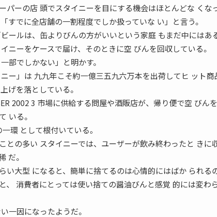
ーパーの店 頭でスタイニーを目にする機会はほとんどな くな
 「すでに全店舗の一割程度でしか扱っていな い」と言う。
「ビールは、缶よりびんの方がいいという家庭 もまだ中にはあ
タイニーをケースで届け、そのときに空 びんを回収している。
く一部でしかない」と明かす。
イニー」は 九九年こそ約一億三五九六万本を出荷してヒ ット商
 上げを落としている。
BER 2002 3 市場に供給する問屋や酒販店が、帰り便で空 びん
て いる。
の一環 として根付いている。
ことの多い スタイニーでは、ユーザーが飲み終わったと きに
稀 だ。
らい大型 になると、簡単に捨てるのは心情的にはばか られる
と、 消費者にとっては使い捨ての醤油びんと感覚 的には変わ
ない一因になったようだ。