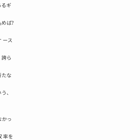
あるギ
めば?
 ース
、誇ら
新たな
いう、
なかっ
 率を