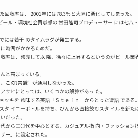
った回収率は、 2001年には78.3％と大幅に悪化してしまった。
アサヒビール・環境社会貢献部の 甘田隆司プロデューサー には七八
でには若干 のタイムラグが発生する。
のに時間がかかるためだ。
回収率は、発売して以 降、徐々に上昇するというのがビール業界
だんと高まっている。
は、この?常識〞が通用しなかった。
 アサヒにとっては、いくつかの誤算があっ た。
ョッキを 意味する英語「Ｓｔｅｉｎ」からとった造語 である
スタ イニーボトルを持ち、びんから直接飲むスタ イルを新た
狙いだった。
〇代から三〇代を中心とする、カジュアル指 向・ファッション
ーザー」に設定された。