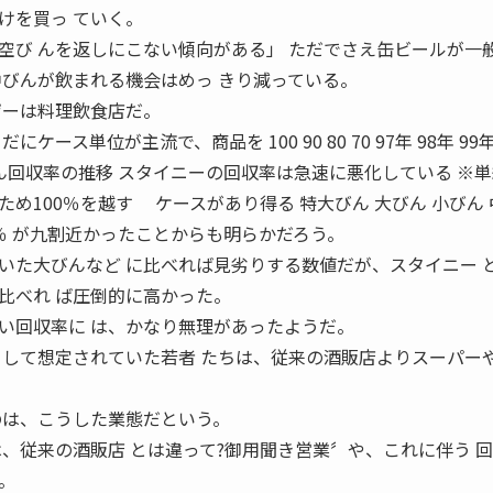
けを買っ ていく。
空び んを返しにこない傾向がある」 ただでさえ缶ビールが一
中びんが飲まれる機会はめっ きり減っている。
ザーは料理飲食店だ。
ース単位が主流で、商品を 100 90 80 70 97年 98年 99年
びん回収率の推移 スタイニーの回収率は急速に悪化している ※
め100％を越す ケースがあり得る 特大びん 大びん 小びん
78.3％ が九割近かったことからも明らかだろう。
いた大びんなど に比べれば見劣りする数値だが、スタイニー 
比べれ ば圧倒的に高かった。
い回収率に は、かなり無理があったようだ。
として想定されていた若者 たちは、従来の酒販店よりスーパー
のは、こうした業態だという。
、従来の酒販店 とは違って?御用聞き営業〞や、これに伴う 
。