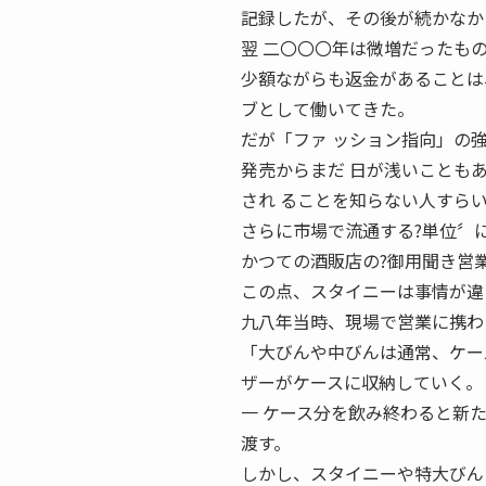
記録したが、その後が続かなか
翌 二〇〇〇年は微増だったものの、
少額ながらも返金があることは
ブとして働いてきた。
だが「ファ ッション指向」の
発売からまだ 日が浅いことも
され ることを知らない人すら
さらに市場で流通する?単位〞
かつての酒販店の?御用聞き営
この点、スタイニーは事情が違
九八年当時、現場で営業に携わ
「大びんや中びんは通常、ケー
ザーがケースに収納していく。
一 ケース分を飲み終わると新
渡す。
しかし、スタイニーや特大びん