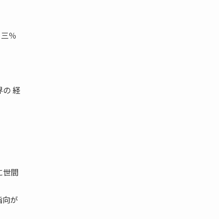
・三％
の 経
。
に世間
指向が