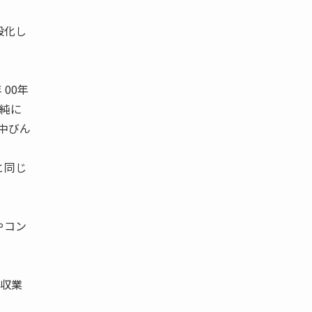
般化し
 00年
単純に
 中びん
と同じ
やコン
回収業