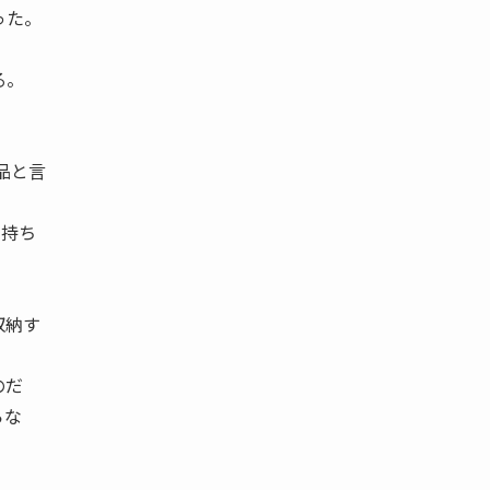
った。
る。
品と言
を持ち
収納す
のだ
らな