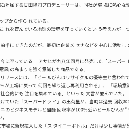
に所 属する甘田隆司プロデューサーは、同社が環 境に熱心な
ップから作ら れている。
こ れを育んでいる地球の環境を守っていくとい う考え方が一
の前半にできたのだが、最初は企業メ セナなどを中心に活動し
て今に至っている」 アサヒが九八年四月に発売した「スーパー 
意識 の高まりを強く意識した商品である。
スリリースには、「ビー ルびんはリサイクルの優等生と言われ
〇％が工場に戻って 何回も繰り返し再利用される」、 「環境意
が社会的にも 注目を集めている」といった 文言が並んでいた。
続けていた「スーパードラ イ」の出荷量が、当時は過去 回収率
ニのビジネスモデルと齟齬 回収率が100％近いビールびんが“
い。
年に市場に新規投入した「ス タイニーボトル」だけは少し事情が