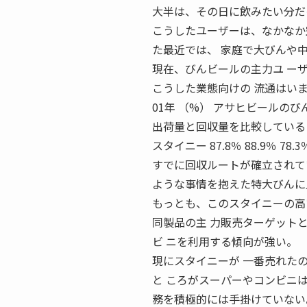
大半は、その日に飲みたい分だ
こうしたユーザーは、なかなか
た最近では、 家庭で大びんや
現在、びんビールの主力ユ ー
こうした業態向けの 流通はいまだにケ
01年 （%） アサヒビールの
出荷量と回収量を比較しているた
スタイニー 87.8％ 88.9％ 
すでに回収ルートが確立されて
ような事情を抱えた特大びんに
もっとも、このスタイニーの高
同製品の主 力販売ターゲット
ビ ニを利用する傾向が強い。
現にスタイニーが 一番売れた
と ころがスーパーやコンビニは
務を積極的には手掛けていない