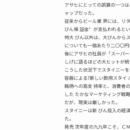
アサヒにとっての誤算の一つは
ャップだった。
従来からビール業 界には、リ
びん保 証金〞が支払われると
特大 びん以外は、大びんから
についても一個あたり二〇〇円
後にアサヒの社員が「スーパー
しげに語るほどの大ヒットが続
こうした状況下でスタイニーを
容器による?新しい飲用スタイ
銘柄への高支 持率と、消費者
した たかなマーケティング戦
だが、現実は厳しかった。
スタイニーは新 びん投入の経
た。
発売 次年度の九九年こそ、Ｃ