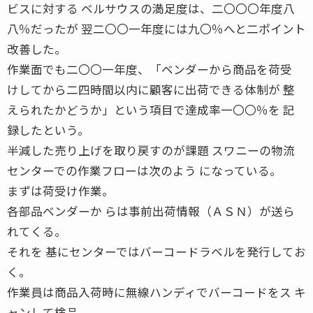
ビスに対する ベルサウスの満足度は、二〇〇〇年度八
八％だったが 翌二〇〇一年度には九〇％へと二ポイント
改善した。
作業面でも二〇〇一年度、「ベンダーから商品を荷受
けしてから二四時間以内に顧客に出荷できる体制が 整
えられたかどうか」という項目で達成率一〇〇％を 記
録したという。
半減した売り上げを取り戻すのが課題 スワニーの物流
センターでの作業フローは次のよう になっている。
まずは荷受け作業。
各部品ベンダーか らは事前出荷情報（ＡＳＮ）が送ら
れてくる。
それを 基にセンターではバーコードラベルを発行してお
く。
作業員は商品入荷時に無線ハンディでバーコードをス キ
ャンして検品。