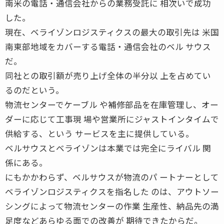
南米の電話・通信会社からの業務受託に 相次いで成功
した。
現在、ベライゾンロジスティクスの最大の取引先は 米国
南東部地域をカバーする電話・通信会社のベル サウス
だ。
同社との取引額が売り上げ全体の半分以 上を占めてい
るのだという。
物流センターでケーブル や補修部品を在庫管理し、オー
ダーに応じて工事現 場や営業所にジャストインタイムで
供給する、という サービスを主に提供している。
ベルサウスとベライゾンは本業では完全にライバル 関
係にある。
にもかかわらず、ベルサウスが物流のパ ートナーとして
ベライゾンロジスティクスを指名した のは、アウトソー
シングによって物流センターの作業 生産性、納品先の満
足度などあらゆる面での改善が 期待できたからだ。