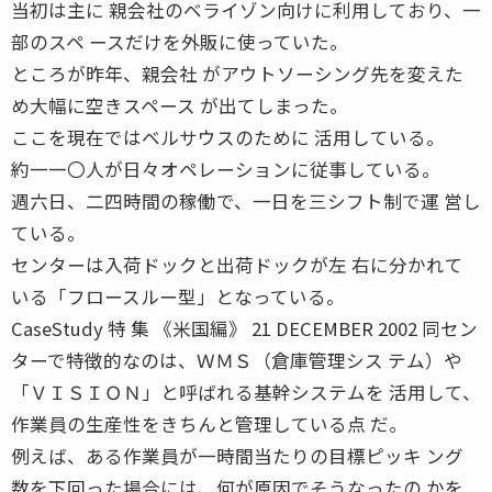
当初は主に 親会社のベライゾン向けに利用しており、一
部のスペ ースだけを外販に使っていた。
ところが昨年、親会社 がアウトソーシング先を変えた
め大幅に空きスペース が出てしまった。
ここを現在ではベルサウスのために 活用している。
約一一〇人が日々オペレーションに従事している。
週六日、二四時間の稼働で、一日を三シフト制で運 営し
ている。
センターは入荷ドックと出荷ドックが左 右に分かれて
いる「フロースルー型」となっている。
CaseStudy 特 集 《米国編》 21 DECEMBER 2002 同セン
ターで特徴的なのは、ＷＭＳ（倉庫管理シス テム）や
「ＶＩＳＩＯＮ」と呼ばれる基幹システムを 活用して、
作業員の生産性をきちんと管理している点 だ。
例えば、ある作業員が一時間当たりの目標ピッキ ング
数を下回った場合には、何が原因でそうなったの かを