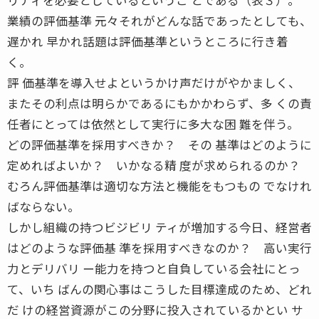
業績の評価基準 元々それがどんな話であったとしても、
遅かれ 早かれ話題は評価基準というところに行き着
く。
評 価基準を導入せよというかけ声だけがやかましく、
またその利点は明らかであるにもかかわらず、多 くの責
任者にとっては依然として実行に多大な困 難を伴う。
どの評価基準を採用すべきか？ その 基準はどのように
定めればよいか？ いかなる精 度が求められるのか？
むろん評価基準は適切な方法と機能をもつもの でなけれ
ばならない。
しかし組織の持つビジビリ ティが増加する今日、経営者
はどのような評価基 準を採用すべきなのか？ 高い実行
力とデリバリ ー能力を持つと自負している会社にとっ
て、いち ばんの関心事はこうした目標達成のため、どれ
だ けの経営資源がこの分野に投入されているかとい サ