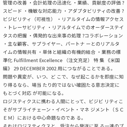
管理の改善 ・会計処理の迅速化 ・業績、貢献度の評価 ?
スピード ・機敏な対応能力 ・アダプタビリティの改善 ?
ビジビリティ（可視性） ・リアルタイムの情報アクセス
・トレーサビリティ ・リアルタイムでのオーダーステイ
タスの把握 ・偶発的な出来事の処理 ?コラボレーション
・主な顧客、サプライヤー、パートナ ーとのリアルタ
イムの情報共有 ・単体と組織の有機的結合 ・業務の標
準化 Fulfillment Excellence （注文充足） 特 集 《米国
編》 29 DECEMBER 2002 用につながることである。
問題や異変が、いつ、ど こで、なぜ起こるかを即座に知
り得るなら、場当 たり的ではない確固たる意志決定に
もとづく対応 が可能になる。
ロジスティクスに携わる人間にとって、ビジビ リティこ
そがサプライチェーン・イベント・マネ ジメント（ＳＣ
ＥＭ）における中心命題なのであ る。
それはロジスティクスと、受注から発送に至 る一連のプ