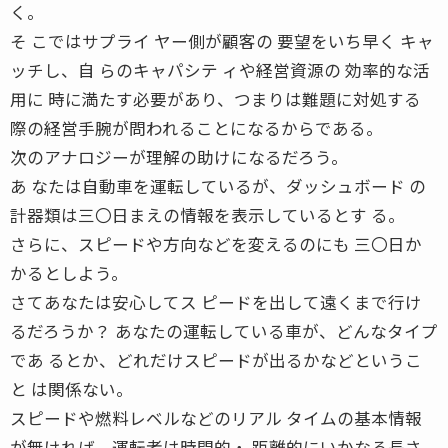
く。
そ こではサプライ ヤー側が顧客の 要望をいち早く キャ
ッチし、自 らのキャパシテ ィや経営資源の 効率的な活
用に 時に満たす必要があり、つまりは難題に対処する
際の経営手腕が問われることになるからである。
次のアナロジーが理解の助けになるだろう。
あ なたは自動車を運転しているが、ダッシュボード の
計器類は三〇日まえの情報を表示しているとす る。
さらに、スピードや方向などを変えるのにも 三〇日か
かるとしよう。
さてあなたは安心してス ピードを出して遠くまで行け
るだろうか？ あなたの運転している車が、どんなタイプ
であ るとか、どれだけスピードが出るかなどというこ
と は関係ない。
スピードや燃料レベルなどのリアル タイムの基本情報
が無ければ、運転者は時間的・ 距離的にいかなる長さ