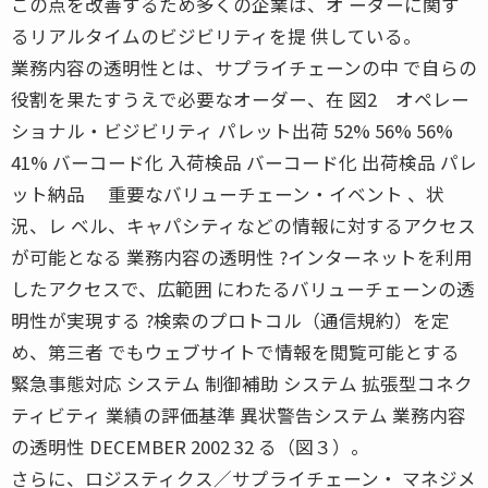
この点を改善するため多くの企業は、オ ーダーに関す
るリアルタイムのビジビリティを提 供している。
業務内容の透明性とは、サプライチェーンの中 で自らの
役割を果たすうえで必要なオーダー、在 図2 オペレー
ショナル・ビジビリティ パレット出荷 52% 56% 56%
41% バーコード化 入荷検品 バーコード化 出荷検品 パレ
ット納品 重要なバリューチェーン・イベント 、状
況、レ ベル、キャパシティなどの情報に対するアクセス
が可能となる 業務内容の透明性 ?インターネットを利用
したアクセスで、広範囲 にわたるバリューチェーンの透
明性が実現する ?検索のプロトコル（通信規約）を定
め、第三者 でもウェブサイトで情報を閲覧可能とする
緊急事態対応 システム 制御補助 システム 拡張型コネク
ティビティ 業績の評価基準 異状警告システム 業務内容
の透明性 DECEMBER 2002 32 る（図３）。
さらに、ロジスティクス／サプライチェーン・ マネジメ