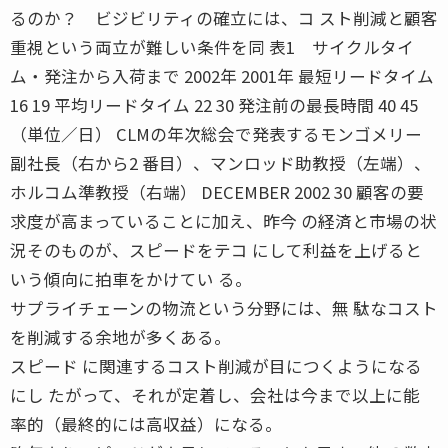
るのか？ ビジビリティの確立には、コ スト削減と顧客
重視という両立が難しい条件を同 表1 サイクルタイ
ム・発注から入荷まで 2002年 2001年 最短リードタイム
16 19 平均リードタイム 22 30 発注前の最長時間 40 45
（単位／日） CLMの年次総会で発表するモンゴメリー
副社長（右から2 番目）、マンロッド助教授（左端）、
ホルコム準教授（右端） DECEMBER 2002 30 顧客の要
求度が高まっていることに加え、昨今 の経済と市場の状
況そのものが、スピードをテコ にして利益を上げると
いう傾向に拍車をかけてい る。
サプライチェーンの物流という分野には、無 駄なコスト
を削減する余地が多くある。
スピード に関連するコスト削減が目につくようになる
にし たがって、それが定着し、会社は今まで以上に能
率的（最終的には高収益）になる。