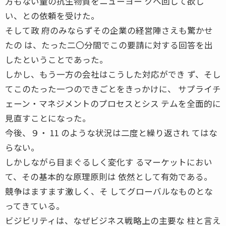
方もない量の抗生物質をニューヨー クへ回して欲し
い、との依頼を受けた。
そして政 府のみならずその企業の経営陣さえも驚かせ
たの は、たった二〇分間でこの要請に対する回答を出
したということであった。
しかし、もう一方の会社はこうした対応ができ ず、そし
てこのたった一つのできごとをきっかけに、 サプライチ
ェーン・マネジメントのプロセスとシス テムを全面的に
見直すことになった。
今後、９・ 11 のような状況は二度と繰り返され てはな
らない。
しかしながら目まぐるしく変化す るマーケットにおい
て、その基本的な原理原則は 依然として有効である。
競争はますます激しく、そ してグローバルなものとな
ってきている。
ビジビリティは、なぜビジネス戦略上の主要な 柱と言え