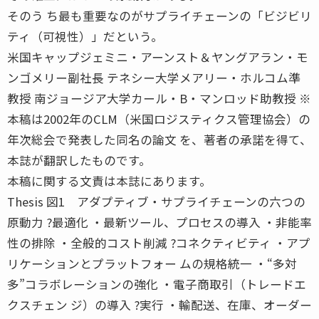
そのう ち最も重要なのがサプライチェーンの「ビジビリ
ティ（可視性）」だという。
米国キャップジェミニ・アーンスト＆ヤングアラン・モ
ンゴメリー副社長 テネシー大学メアリー・ホルコム準
教授 南ジョージア大学カール・B・マンロッド助教授 ※
本稿は2002年のCLM（米国ロジスティクス管理協会）の
年次総会で発表した同名の論文 を、著者の承諾を得て、
本誌が翻訳したものです。
本稿に関する文責は本誌にあります。
Thesis 図1 アダプティブ・サプライチェーンの六つの
原動力 ?最適化 ・最新ツール、プロセスの導入 ・非能率
性の排除 ・全般的コスト削減 ?コネクティビティ ・アプ
リケーションとプラットフォー ムの規格統一 ・“多対
多”コラボレーションの強化 ・電子商取引（トレードエ
クスチェン ジ）の導入 ?実行 ・輸配送、在庫、オーダー