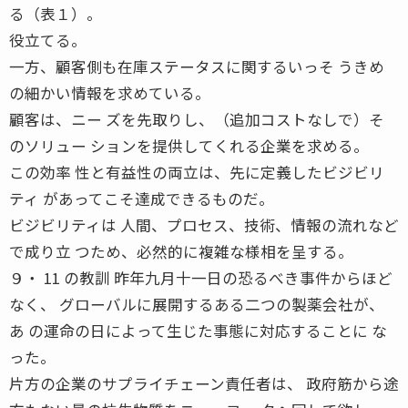
る（表１）。
役立てる。
一方、顧客側も在庫ステータスに関するいっそ うきめ
の細かい情報を求めている。
顧客は、ニー ズを先取りし、（追加コストなしで）そ
のソリュー ションを提供してくれる企業を求める。
この効率 性と有益性の両立は、先に定義したビジビリ
ティ があってこそ達成できるものだ。
ビジビリティは 人間、プロセス、技術、情報の流れなど
で成り立 つため、必然的に複雑な様相を呈する。
９・ 11 の教訓 昨年九月十一日の恐るべき事件からほど
なく、 グローバルに展開するある二つの製薬会社が、
あ の運命の日によって生じた事態に対応することに な
った。
片方の企業のサプライチェーン責任者は、 政府筋から途