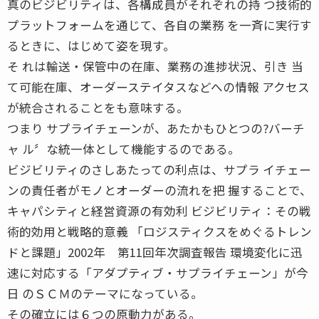
真のビジビリティは、各構成員がそれぞれの持 つ技術的
プラットフォームを通じて、各自の業務 を一斉に実行す
るときに、はじめて姿を現す。
そ れは輸送・保管中の在庫、業務の進捗状況、引き 当
て可能在庫、オーダーステイタスなどへの情報 アクセス
が統合されることをも意味する。
つまり サプライチェーンが、あたかもひとつの?バーチ
ャ ル〞な統一体として機能するのである。
ビジビリティのさしあたっての利点は、サプラ イチェー
ンの責任者がモノとオーダーの流れを把 握することで、
キャパシティと経営資源の有効利 ビジビリティ：その戦
術的効用と戦略的意義 「ロジスティクスをめぐるトレン
ドと課題」2002年 第11回年次調査報告 環境変化に迅
速に対応する「アダプティブ・サプライチェーン」が今
日 のＳＣＭのテーマになっている。
その確立には６つの原動力がある。