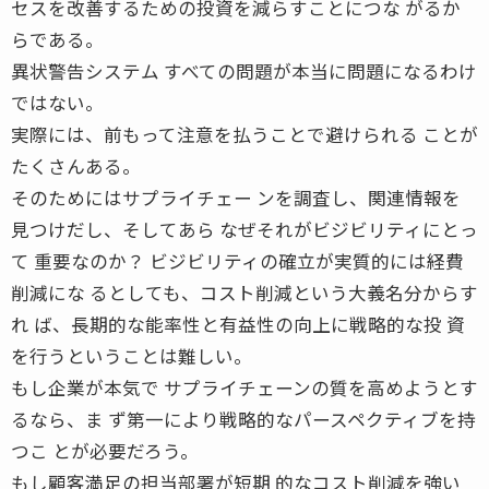
セスを改善するための投資を減らすことにつな がるか
らである。
異状警告システム すべての問題が本当に問題になるわけ
ではない。
実際には、前もって注意を払うことで避けられる ことが
たくさんある。
そのためにはサプライチェー ンを調査し、関連情報を
見つけだし、そしてあら なぜそれがビジビリティにとっ
て 重要なのか？ ビジビリティの確立が実質的には経費
削減にな るとしても、コスト削減という大義名分からす
れ ば、長期的な能率性と有益性の向上に戦略的な投 資
を行うということは難しい。
もし企業が本気で サプライチェーンの質を高めようとす
るなら、ま ず第一により戦略的なパースペクティブを持
つこ とが必要だろう。
もし顧客満足の担当部署が短期 的なコスト削減を強い