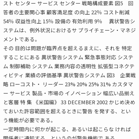
スト センター サービス センター 戦略構成要素 図5 回
答者の主要関心事 顧客満足度 の向上 22％ コスト削減
54％ 収益性向上 15％ 設備の 有効利用 9％ 異状警告シ
ステムは、例外状況におけるサ プライチェーン・マネジ
メントである。
その 目的は問題が臨界点を超えるまえに、それを 特定
することにある 異状警告システム 緊急事態対応 システ
ム 制御補助 システム 業務内容の透明性 拡張型コネクテ
ィビティ 業績の評価基準 異状警告システム 図3 企業戦
略 ローコスト・ リーダー 23% 20% 25% 31% カスタマ
ー サービス 製品・市場の イノベーション 幅広い品揃え
と客層 特 集 《米国編》 33 DECEMBER 2002 かじめ決め
ておいた許容範囲を超えるときに警告 を発する、とい
う機能が必要である。
一定時間内に何かが起こる、あるいは起こらな ければ
関係者に通知する、というのが警告機能で ある。