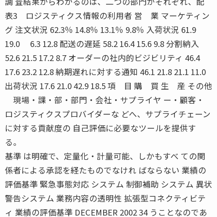
調 査結果からわかるのは、二つの部門がそれぞれ、配
表3 ロジスティクス情報の利用者 営 業 マーケティン
グ 注文状況 62.3％ 14.8％ 13.1％ 9.8％ 入荷状況 61.9
19.0 6.3 12.8 配送の遅延 58.2 16.4 15.6 9.8 分割納入
52.6 21.5 17.2 8.7 オーダーの社内的ビジビリティ 46.4
17.6 23.2 12.8 納期遅れに対する通知 46.1 21.8 21.1 11.0
出荷状況 17.6 21.0 42.9 18.5 項 目 購 買 生 産 その他
現場・課・部・部門・会社・サプライヤ ー・顧客・
ロジスティクスプロバイダーな どへ、サプライチェーン
に対する貢献度の 自己評価に必要なツールを提供す
る。
基準 は明確で、定量化・計量可能、しかもすべ ての関
係者による承認を経たものでなけれ ばならない 業績の
評価基準 緊急事態対応 システム 制御補助 システム 異状
警告システム 業務内容の透明性 拡張型コネクティビテ
ィ 業績の評価基準 DECEMBER 2002 34 うことなのであ