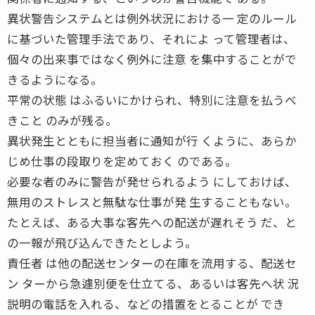
異状警告システムとは例外状況における一 定のルール
に基づいた管理手法であり、それによ って管理者は、
個々の出来事ではなく例外に注意 を集中することがで
きるようになる。
平常の状態 はふるいにかけられ、特別に注意を払うべ
きこと のみが残る。
異状発生とともに担当者に通知が行 くように、あらか
じめ仕事の段取りを定めておく のである。
必要な者のみに警告が発せられるよう にしておけば、
無用のストレスと無駄な仕事が発 生することもない。
たとえば、ある大事な客先への配送が遅れそう だ、と
の一報が飛び込んできたとしよう。
責任者 は他の配送センターの在庫を流用する、配送セ
ン ターから急遽別便を仕立てる、あるいは客先へ状 況
説明の電話を入れる、などの措置をとることが でき