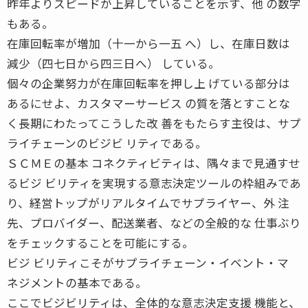
昨年よりスピードが上昇していることを示す、他 の数字
もある。
在庫回転率が増加（十一から一五 へ）し、在庫日数は
減少（四七日から四三日へ） している。
個々の企業努力が在庫回転率を押し上 げている部分は
あるにせよ、カスタマーサービス の質を落とすことな
く長期にわたってこうした改 善をもたらす主役は、サプ
ライチェーンのビジビ リティである。
ＳＣＭＥの基本 コネクティビティは、隅々まで見通すせ
るビジ ビリティを実現する意志決定ツールの枠組みであ
り、経営トップがリアルタイムでサプライヤー、外 注
先、プロバイダー、配送業者、などの全般的な 仕事ぶり
をチェックすることを可能にする。
ビジ ビリティこそがサプライチェーン・イベント・マ
ネジメントの基本である。
ここでビジビリティは、全体的な意志決定支援 機能と、