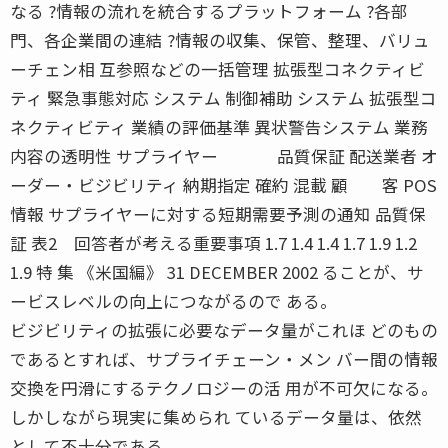
なる ?情報の流れを統合するプラットフォーム ?各部
門、各企業間の連結 ?情報の収集、保管、整理、バリュ
ーチェン相 互参照などの一括管理 拡張型コネクティビ
ティ 緊急事態対応 システム 制御補助 システム 拡張型コ
ネクティビティ 業績の評価基準 異状警告システム 業務
内容の透明性 サプライヤー 品質保証 配送業者 オ
ーダー・ビジビリティ 納期指定 確約 混載 顧 客 POS
情報 サプライヤーに対する短期需要予測の通知 品質保
証 表2 回答者が考える重要事項 1.7 1.4 1.4 1.7 1.9 1.2
1.9 特 集 《米国編》 31 DECEMBER 2002 ることが、サ
ービスレベルの向上につながるので ある。
ビジビリティの拡張に必要なデータ量がこれほ どのもの
であるとすれば、サプライチェーン・メン バー間の情報
交換を円滑にするテクノロジーの活 用が不可欠になる。
しかしながら現実に集められ ているデータ量は、依然
として不十分である。