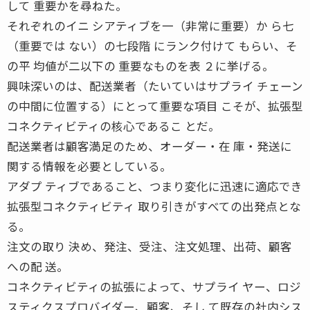
して 重要かを尋ねた。
それぞれのイニ シアティブを一（非常に重要）か ら七
（重要では ない）の七段階 にランク付けて もらい、そ
の平 均値が二以下の 重要なものを表 ２に挙げる。
興味深いのは、配送業者（たいていはサプライ チェーン
の中間に位置する）にとって重要な項目 こそが、拡張型
コネクティビティの核心であるこ とだ。
配送業者は顧客満足のため、オーダー・在 庫・発送に
関する情報を必要としている。
アダプ ティブであること、つまり変化に迅速に適応でき
拡張型コネクティビティ 取り引きがすべての出発点とな
る。
注文の取り 決め、発注、受注、注文処理、出荷、顧客
への配 送。
コネクティビティの拡張によって、サプライ ヤー、ロジ
スティクスプロバイダー、顧客、そし て既存の社内シス