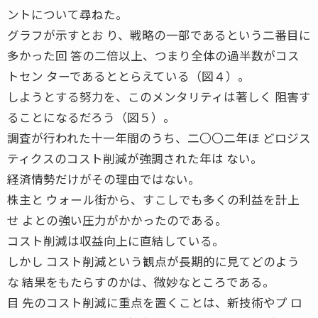
ントについて尋ねた。
グラフが示すとお り、戦略の一部であるという二番目に
多かった回 答の二倍以上、つまり全体の過半数がコス
トセン ターであるととらえている（図４）。
しようとする努力を、このメンタリティは著しく 阻害す
ることになるだろう（図５）。
調査が行われた十一年間のうち、二〇〇二年ほ どロジス
ティクスのコスト削減が強調された年は ない。
経済情勢だけがその理由ではない。
株主と ウォール街から、すこしでも多くの利益を計上
せ よとの強い圧力がかかったのである。
コスト削減は収益向上に直結している。
しかし コスト削減という観点が長期的に見てどのよう
な 結果をもたらすのかは、微妙なところである。
目 先のコスト削減に重点を置くことは、新技術やプ ロ