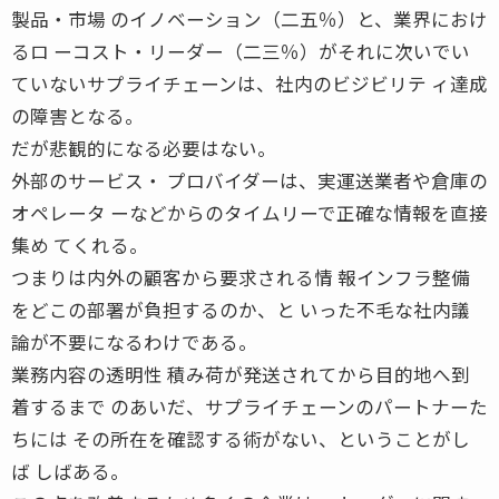
製品・市場 のイノベーション（二五％）と、業界におけ
るロ ーコスト・リーダー（二三％）がそれに次いでい
ていないサプライチェーンは、社内のビジビリテ ィ達成
の障害となる。
だが悲観的になる必要はない。
外部のサービス・ プロバイダーは、実運送業者や倉庫の
オペレータ ーなどからのタイムリーで正確な情報を直接
集め てくれる。
つまりは内外の顧客から要求される情 報インフラ整備
をどこの部署が負担するのか、と いった不毛な社内議
論が不要になるわけである。
業務内容の透明性 積み荷が発送されてから目的地へ到
着するまで のあいだ、サプライチェーンのパートナーた
ちには その所在を確認する術がない、ということがし
ば しばある。