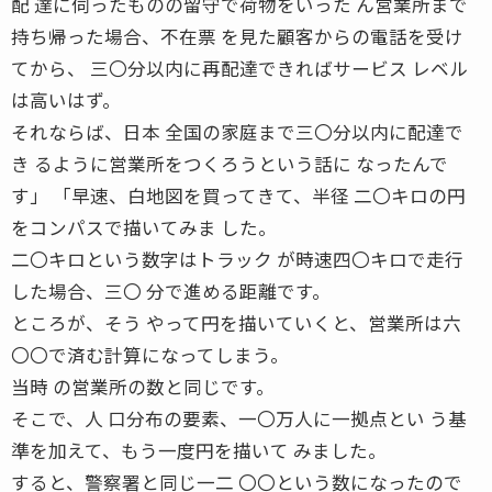
配 達に伺ったものの留守で荷物をいった ん営業所まで
持ち帰った場合、不在票 を見た顧客からの電話を受け
てから、 三〇分以内に再配達できればサービス レベル
は高いはず。
それならば、日本 全国の家庭まで三〇分以内に配達で
き るように営業所をつくろうという話に なったんで
す」 「早速、白地図を買ってきて、半径 二〇キロの円
をコンパスで描いてみま した。
二〇キロという数字はトラック が時速四〇キロで走行
した場合、三〇 分で進める距離です。
ところが、そう やって円を描いていくと、営業所は六
〇〇で済む計算になってしまう。
当時 の営業所の数と同じです。
そこで、人 口分布の要素、一〇万人に一拠点とい う基
準を加えて、もう一度円を描いて みました。
すると、警察署と同じ一二 〇〇という数になったので