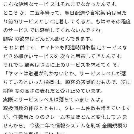
こんな便利なサービ スはそれまでなかったんです。
ところ が、二五年経って、翌日配達や自宅集 荷は当た
り前のサービスとして定着し てくると、もはやその程度
のサービス では感動してくれないんですね。
顧客 の欲求はどんどん膨らんできます。
そ れに併せて、ヤマトでも配達時間帯指 定サービスな
どきめ細かいサービスを 次々と用意してきたんです。
それでも 顧客はさらに上のサービスを求めてく る」
「ヤマトは融通が利かないとか、サー ビスレベルが落
ちているといった指摘 は、顧客の感覚的なもので、逆に
期待 度の高さの表れだと受け止めています。
実際にサービスレベルは落ちていませ んよ。
取扱個数の伸びとともに、クレ ーム件数も増えています
が、件数当た りのクレーム率はほとんど変化してい ま
せんから」 今後二年で情報システムを刷新 ――全国規模の
インフラは完成してい ます。