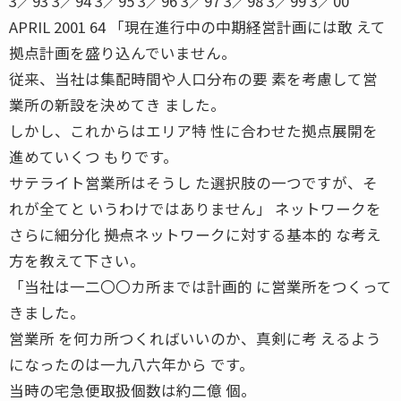
3／93 3／94 3／95 3／96 3／97 3／98 3／99 3／00
APRIL 2001 64 「現在進行中の中期経営計画には敢 えて
拠点計画を盛り込んでいません。
従来、当社は集配時間や人口分布の要 素を考慮して営
業所の新設を決めてき ました。
しかし、これからはエリア特 性に合わせた拠点展開を
進めていくつ もりです。
サテライト営業所はそうし た選択肢の一つですが、そ
れが全てと いうわけではありません」 ネットワークを
さらに細分化 ――拠点ネットワークに対する基本的 な考え
方を教えて下さい。
「当社は一二〇〇カ所までは計画的 に営業所をつくって
きました。
営業所 を何カ所つくればいいのか、真剣に考 えるよう
になったのは一九八六年から です。
当時の宅急便取扱個数は約二億 個。