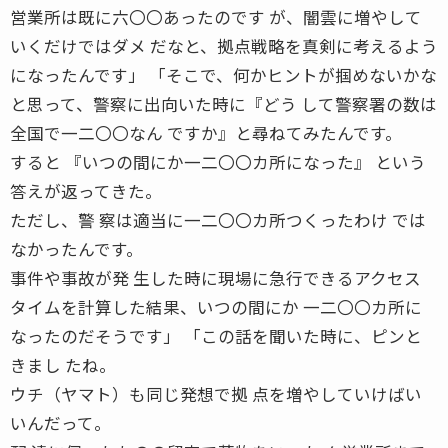
営業所は既に六〇〇あったのです が、闇雲に増やして
いくだけではダメ だなと、拠点戦略を真剣に考えるよう
になったんです」 「そこで、何かヒントが掴めないかな
と思って、警察に出向いた時に『どう して警察署の数は
全国で一二〇〇なん ですか』と尋ねてみたんです。
すると 『いつの間にか一二〇〇カ所になった』 という
答えが返ってきた。
ただし、警 察は適当に一二〇〇カ所つくったわけ では
なかったんです。
事件や事故が発 生した時に現場に急行できるアクセス
タイムを計算した結果、いつの間にか 一二〇〇カ所に
なったのだそうです」 「この話を聞いた時に、ピンと
きまし たね。
ウチ（ヤマト）も同じ発想で拠 点を増やしていけばい
いんだって。