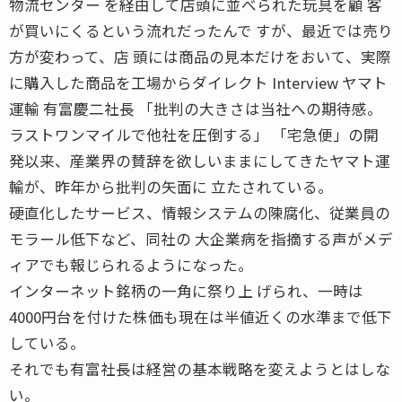
物流センター を経由して店頭に並べられた玩具を顧 客
が買いにくるという流れだったんで すが、最近では売り
方が変わって、店 頭には商品の見本だけをおいて、実際
に購入した商品を工場からダイレクト Interview ヤマト
運輸 有富慶二社長 「批判の大きさは当社への期待感。
ラストワンマイルで他社を圧倒する」 「宅急便」の開
発以来、産業界の賛辞を欲しいままにしてきたヤマト運
輸が、昨年から批判の矢面に 立たされている。
硬直化したサービス、情報システムの陳腐化、従業員の
モラール低下など、同社の 大企業病を指摘する声がメデ
ィアでも報じられるようになった。
インターネット銘柄の一角に祭り上 げられ、一時は
4000円台を付けた株価も現在は半値近くの水準まで低下
している。
それでも有富社長は経営の基本戦略を変えようとはしな
い。