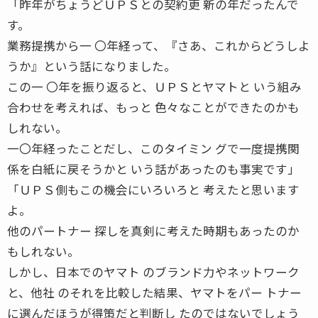
「昨年がちょうどＵＰＳとの契約更 新の年だったんで
す。
業務提携から一 〇年経って、『さあ、これからどうしよ
うか』という話になりました。
この一 〇年を振り返ると、ＵＰＳとヤマトと いう組み
合わせを考えれば、もっと 色々なことができたのかも
しれない。
一〇年経ったことだし、このタイミン グで一度提携関
係を白紙に戻そうかと いう話があったのも事実です」
「ＵＰＳ側もこの機会にいろいろと 考えたと思います
よ。
他のパートナー 探しを真剣に考えた時期もあったのか
もしれない。
しかし、日本でのヤマト のブランド力やネットワーク
と、他社 のそれを比較した結果、ヤマトをパー トナー
に選んだほうが得策だと判断し たのではないでしょう