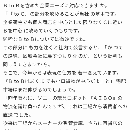
Ｂ to Ｂを含めた企業ニーズに対応できます か。
「『 to Ｃ』の部分を攻めることが当社 の基本です。
企業荷主でも個人商店を 中心とした限りなくＣに近い
Ｂを中心 に攻めていくつもりです。
純粋なＢ to Ｂについては微妙ですね。
この部分に も力を注ぐと社内で公言すると、『か つて
の路線、区域会社に戻すつもりな のか』という批判も
聞こえてきますか ら。
そこで、今年からは表現の仕方を 若干変えています。
『Ｂ to Ｂはあくま でも小口貨物が中心だよ』と」 ――宅配
市場はまだ伸びるのでしょう か。
「昨年暮れに、ソニーの玩具ロボット 『ＡＩＢＯ』の
物流を請け負ったんで すが、これは工場から消費者への
直送 でした。
従来は工場からメーカーの保 管倉庫、さらに百貨店の