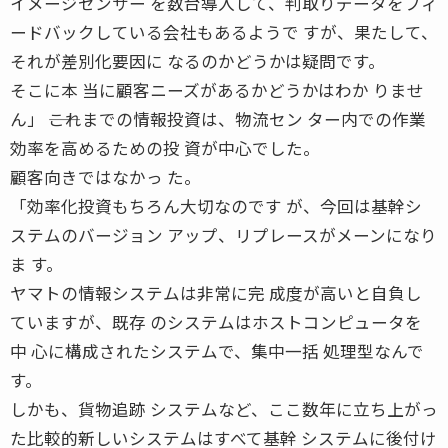
イメージセンサー を数台導入して、判取りデータをフィ
ードバックしている会社もあるようで すが、果たして、
それが差別化要因に なるのかどうかは疑問です。
そこに本 当に顧客ニーズがあるかどうかはわか りませ
ん」 ――これまでの情報投資は、物流セン ター内での作業
効率を高めるための投 資が中心でした。
顧客向きではなかっ た。
「効率化投資もちろん大切なのです が、今回は基幹シ
ステムのバージョン アップ、リプレースがメーンになり
ま す。
ヤマトの情報システムは非常に完 成度が高いと自負し
ていますが、既存 のシステムはホストコンピュータを
中 心に構成されたシステムで、集中一括 処理型なんで
す。
しかも、貨物追跡 システムなど、ここ数年に立ち上がっ
た比較的新しいシステムはすべて基幹 システムに後付け