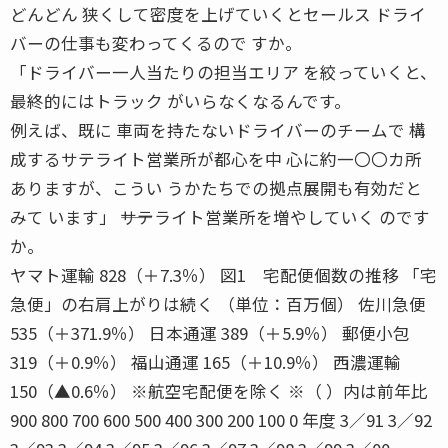
どんどん 狭くして密度を上げていくとセールス ドライ
バーの仕事も変わってくるので すか。
「ドライバー一人当たりの担当エリア を絞っていくと、
最終的にはトラック がいらなくなるんです。
例えば、既に 車両を持たないドライバーのチームで 構
成するサテライト営業所が都心を中 心に約一〇〇カ所
ありますが、こうい うかたちでの拠点展開も有効だと
みて います」 ――サテライト営業所を増やしていく のです
か。
ヤマト運輸 828（＋7.3％） 図1 宅配便個数の推移 「宅
急便」の右肩上がりは続く （単位：百万個） 佐川急便
535（＋371.9％） 日本通運 389（＋5.9％） 郵便小包
319（＋0.9％） 福山通運 165（＋10.9％） 西濃運輸
150（▲0.6％） ※航空宅配便を除く ※（ ）内は前年比
900 800 700 600 500 400 300 200 100 0 年度 3／91 3／92