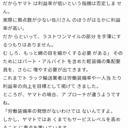
だからヤマト は利益率が低いという指摘は否定しま せ
ん。
実際に拠点数が少ない佐川さん のほうがはるかに利益
率が高い。
だか らといって、ラストワンマイルの部分 を手薄にす
るつもりはありません。
む しろ、もっと網の目を細かくする必要 がある」 ――その
ためにはパート・アルバイト を含めた軽装備の集配要
員を、さらに 増やす必要が出てきます。
これまでト ラック輸送業者は労働装備率や一人当 たり
利益率の向上を目標として掲げて きました。
ところが、ヤマトの場合、ア プローチが違うようです
ね。
「労働装備率の発想がないわけでは ないんですよ。
しかし、ヤマトではあ くまでもサービスレベルを高め
ること に重点を置いています。