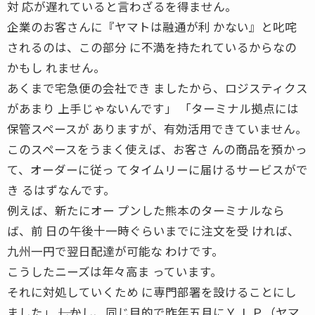
対 応が遅れていると言わざるを得ません。
企業のお客さんに『ヤマトは融通が利 かない』と叱咤
されるのは、この部分 に不満を持たれているからなの
かもし れません。
あくまで宅急便の会社でき ましたから、ロジスティクス
があまり 上手じゃないんです」 「ターミナル拠点には
保管スペースが ありますが、有効活用できていません。
このスペースをうまく使えば、お客さ んの商品を預かっ
て、オーダーに従っ てタイムリーに届けるサービスがで
き るはずなんです。
例えば、新たにオー プンした熊本のターミナルなら
ば、前 日の午後十一時ぐらいまでに注文を受 ければ、
九州一円で翌日配達が可能な わけです。
こうしたニーズは年々高ま っています。
それに対処していくため に専門部署を設けることにし
ました」 ――しかし、同じ目的で昨年五月にＹ ＬＰ（ヤマ