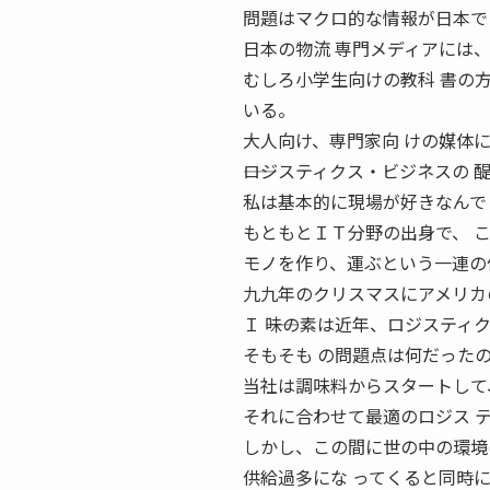
問題はマクロ的な情報が日本で
日本の物流 専門メディアには
むしろ小学生向けの教科 書の
いる。
大人向け、専門家向 けの媒体
――ロジスティクス・ビジネスの 
私は基本的に現場が好きなんで
もともとＩＴ分野の出身で、 
モノを作り、運ぶという一連の
九九年のクリスマスにアメリカ
Ｉ ――味の素は近年、ロジスティ
そもそも の問題点は何だった
当社は調味料からスタートして
それに合わせて最適のロジス 
しかし、この間に世の中の環境
供給過多にな ってくると同時