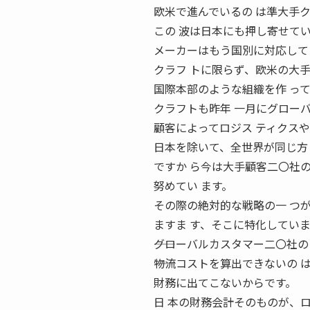
欧米で進んでいるの は準大手
この 波は日本にも押し寄せて
メーカーはもう国別に対応して
クラフ トに限らず、欧米の大手
国際本部のような組織を作 っ
クラフトも昨年 一月にグロー
顧客によってロジス ティクス
日本を除いて、全世界が同じ方
ですか ら今は大手顧客二〇社
努めてい ます。
その際の絶対的な戦略の一 つ
ますま す、そこに特化してい
――グローバルカスタマー二〇社
――物流コストを算出できないの
財務に出てこないからです。
日 本の財務会計そのものが、