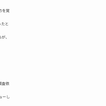
のを覚
ったと
ちが、
調査依
ューし