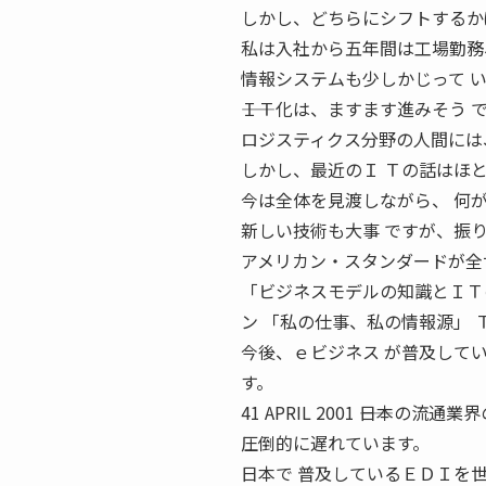
しかし、どちらにシフトするか
私は入社から五年間は工場勤務
情報システムも少しかじって 
――ＩＴ化は、ますます進みそう 
ロジスティクス分野の人間には
しかし、最近のＩ Ｔの話はほ
今は全体を見渡しながら、 何
新しい技術も大事 ですが、振
アメリカン・スタンダードが全
「ビジネスモデルの知識とＩＴ
ン 「私の仕事、私の情報源」 
今後、ｅビジネス が普及して
す。
41 APRIL 2001 ――日本の
圧倒的に遅れています。
日本で 普及しているＥＤＩを