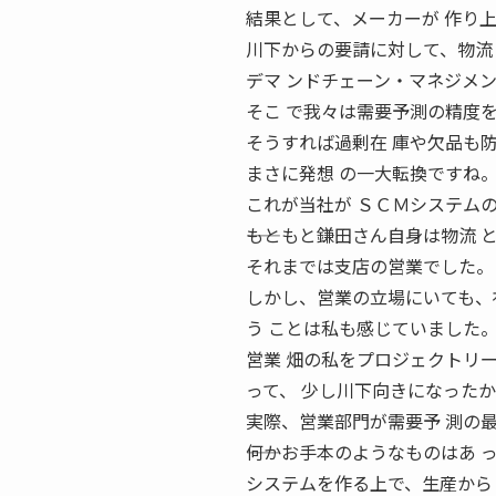
結果として、メーカーが 作り
川下からの要請に対して、物流
デマ ンドチェーン・マネジメ
そこ で我々は需要予測の精度
そうすれば過剰在 庫や欠品も
まさに発想 の一大転換ですね
これが当社が ＳＣＭシステム
――もともと鎌田さん自身は物流
それまでは支店の営業でした。
しかし、営業の立場にいても、
う ことは私も感じていました
営業 畑の私をプロジェクトリ
って、 少し川下向きになったか
実際、営業部門が需要予 測の
――何かお手本のようなものはあ 
システムを作る上で、生産から