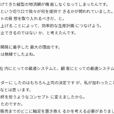
上げてきた縦型の物流網が機 能しなくなってしまったんです。
 という切り口で我々が何を提供で きるかが問われていました
ントの発 想を取り入れるべきだ、と。
を上げる ことによって、効率的な生産計画 につなげよう。
防止できるのではない か、と考えたんです。
。
の開発に着手した 最大の理由です。
 とは無縁でしたよね。
社 内にとっての最適システムと、顧 客にとっての最適システ
。
ーダーに したのはもちろん上司の決定です が、私が加わったこ
なとは思 います。
最終を担うようなコンセプト に変えましたから。
ったのですか。
 販売までのどこに軸足を置き換え るかを考える必要がありま