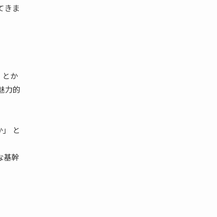
てきま
」とか
魅力的
」 と
な基幹