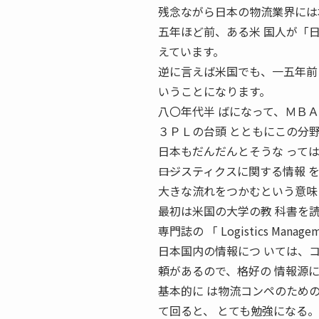
残念ながら日本の物流業界には
五年ほど前、ある米 国人が「
えています。
逆に言えば米国でも、一五年前
いうことになります。
八〇年代半 ばになって、ＭＢ
３ＰＬの台頭 とともにこの分野
日本もだんだんとそうな って
――ロジスティクスに関する情報
大きな流れをつかむという意味
最初は米国の大学の教 科書を
専門誌の 「 Logistics Mana
日本国内の情報につ いては、
頼があるので、格好の 情報源
基本的に は物流コンペのため
て回ると、 とても勉強になる。