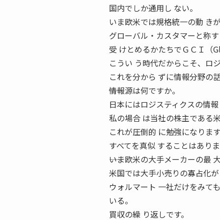
国内でしか通用し ない。
いま欧米では規格統一の動 き
グローバル・カスタマーと称す
受 けとめるかたちでＧＣＩ（Globa
こうい う時代だからこそ、ロジ
これを分から ずに情報分野の
――情報源は何ですか。
日本にはロジスティクスの情報
私の場合 は当社の株主である
これが圧倒的 に勉強になりま
すべてを真似 することはあり
――いま欧米の大手メーカーの最
米国では大手小売りの寡占化が
ウォルマート 一社だけをみて
いる。
買収の繰 り返しです。