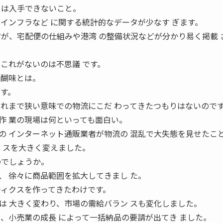
 は入手できないこと。
、インフラなど に関する統計的なデータが少なす ぎます。
方が、宅配便の仕組みや港湾 の整備状況などが分かり易く掲載 
にこれがないのは不思議 です。
醍醐味とは。
 す。
これまで狭い意味での物流にこだ わってきたつもりはないので
作 業の現場は何といっても面白い。
の インターネット通販業者が物流の 混乱で大失態を見せたこ
ク スを大きく変えました。
のでしょうか。
、 徐々に商品範囲を拡大してきまし た。
ティクスを作ってきたわけです。
は 大きく変わり、市場の需給バラン スも変化しました。
に、小売業の成長 によって一括納品の要請が出てき ました。