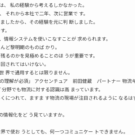
は、 私の経験から考えるしかなかった。
、 それから本社で二年、次に営業で す。
いましたから、その経験を元に判 断しました。
です。
、情報システムを使いこなすことが 求められます。
とんど黎明期のものば かり。
が残るのかを見極めることのほ うが重要です。
り回されてはいけない。
世 界で通用するとは限りません。
の理解が必須」 アクセンチュア 前田健蔵 パートナー 物流
Ｔ分野でも物流に対する認識は高 まっています。
いくにつれて、ますま す物流の現場が注目されるように なるは
流通業界の情報化をど う見ていますか。
世界で使お うとしても、何一つコミュニケー トできません。