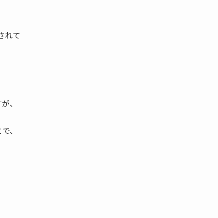
されて
すが、
とで、