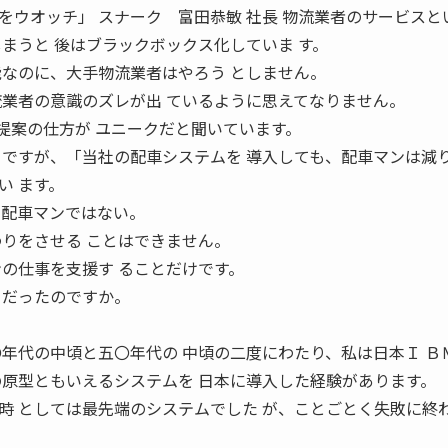
をウオッチ」 スナーク 富田恭敏 社長 物流業者のサービスと
まうと 後はブラックボックス化していま す。
能なのに、大手物流業者はやろう としません。
流業者の意識のズレが出 ているように思えてなりません。
システムの提案の仕方が ユニークだと聞いています。
 ですが、「当社の配車システムを 導入しても、配車マンは減
い ます。
、配車マンではない。
わりをさせる ことはできません。
ンの仕事を支援す ることだけです。
 トだったのですか。
〇年代の中頃と五〇年代の 中頃の二度にわたり、私は日本Ｉ Ｂ
の原型ともいえるシステムを 日本に導入した経験があります。
時 としては最先端のシステムでした が、ことごとく失敗に終