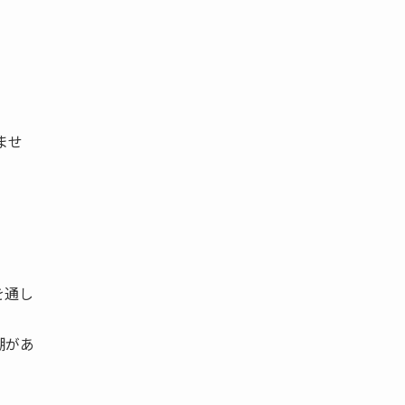
ませ
を通し
潮があ