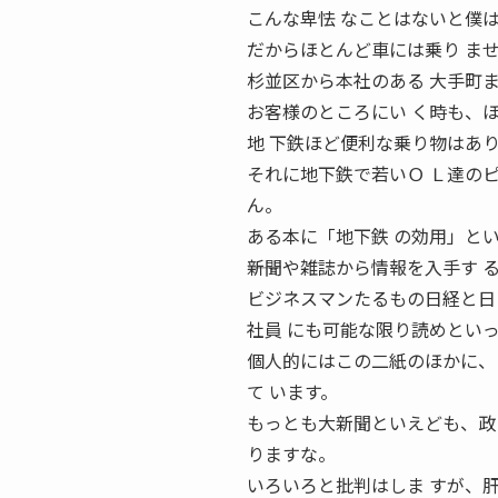
こんな卑怯 なことはないと僕は
だからほとんど車には乗り ま
杉並区から本社のある 大手町
お客様のところにい く時も、
地 下鉄ほど便利な乗り物はあり
それに地下鉄で若いＯ Ｌ達の
ん。
ある本に「地下鉄 の効用」と
――新聞や雑誌から情報を入手す
ビジネスマンたるもの日経と日
社員 にも可能な限り読めとい
個人的にはこの二紙のほかに、
て います。
もっとも大新聞といえども、政
りますな。
いろいろと批判はしま すが、