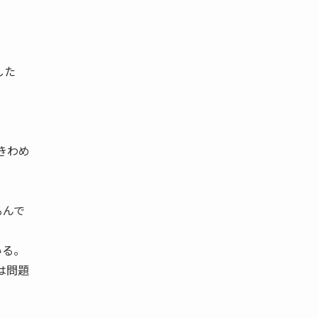
した
きわめ
るんで
いる。
は問題