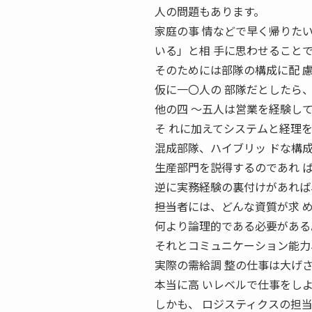
人の問題もあります。
家庭の事 情などで早く帰りた
いる」と相 手に思わせること
そのためには部隊の構成に配 
仮に一〇人の 部隊だとしたら
他の四 〜五人は営業を経験し
そ れに加えてシステムと経理を
混成部隊、ハイブリッ ドな構
生産部門を説得するのであれ 
逆に実務経験の裏付けがあれば
――担当者には、どんな資質が求 
何より論理的である必要がある
それとコミュニケーション能力
実際の需給調 整の仕事は大げ
本当に高 いレベルで仕事をし
しかも、 ロジスティクスの担