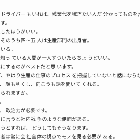
いドライバー もいれば、残業代を稼ぎたい人だ 分かってものを
です。
慮したほうがいい。
、そのうち四〜五 人は生産部門の出身者。
ている。
知っ ている人間が一人ずついたらちょ うどいい。
成にするのがベストだと思 います。
ば、やはり生産の仕事のプロセス を把握していないと話になら
、 顔も利くし、向こうも話を聞いて くれる。
められますか。
。
、 政治力が必要です。
さに言うと社内戦 争のような側面がある。
ようとすれば、 どうしてもそうなります。
当者は常に会 社全体の視点でモノを見る必要が ある。