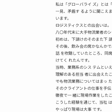
私は「グローバライ ズ」とは
一見、矛盾す るように聞こえ
います。
――ロジスティクスとの出会いは。
八〇年代末に大手物流業者のシ
初めは、下請けのそのまた下 
その後、飲み会の席かなんかで
話 を吹聴していたところ、同
けてく れたんです。
当時、業務系のシス テムとい
理解のある担当 者に出会えた
――でも物流業務についてはまっ
そのクライアントの仕事を手伝
徹夜で一 緒に現場作業をしたこ
こうした経験を通じて、当社 
やっぱり現場は大事 です。