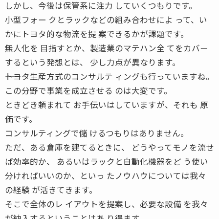
しかし、今後は保管系に注力 していくつもりです。
小型フォー クとラックなどの組み合わせによ って、い
かにトヨタ的な物流を提 案できるかが課題です。
無人化を 目指すとか、製造業のマテハン全 てをカバー
するという発想とは、 少し力点が異なります。
――トヨタ生産方式のコンサルテ ィングも行っていますね。
この分野で事業を成立させる のは大変です。
ときどき頼まれて お手伝いはしていますが、それも 原
価です。
コンサルティングで儲 けるつもりはありません。
ただ、ある倉庫を建てるときに、 どうやってモノを流せ
ば効率的か、 あるいはラックと自動化機器をど う使い
分ければいいのか、といっ たノウハウについては我々
の経験 が活きてきます。
そこで全体のレ イアウトを提案し、必要な設備 を我々
が納入するということはあ り得ます。