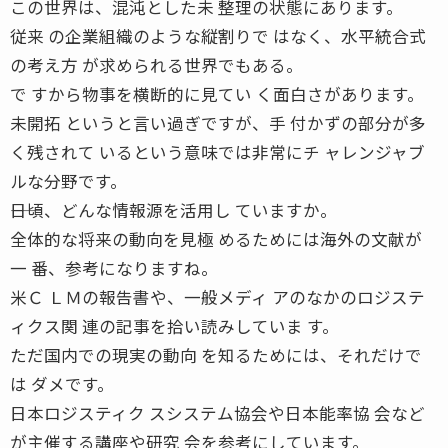
この世界は、混沌とした未 整理の状態にあります。
従来 の企業組織のような縦割りで はなく、水平統合式
の考え方 が求められる世界でもある。
で すから物事を横断的に見てい く面白さがあります。
未開拓 というと言い過ぎですが、手 付かずの部分が多
く残されて いるという意味では非常にチ ャレンジャブ
ルな分野です。
――日頃、どんな情報源を活用し ていますか。
全体的な将来の動向を見極 めるためには海外の文献が
一 番、参考になりますね。
米Ｃ ＬＭの報告書や、一般メディ アのなかのロジステ
ィクス関 連の記事を拾い読みしていま す。
ただ国内での現実の動向 を知るためには、それだけで
は ダメです。
日本ロジスティク スシステム協会や日本能率協 会など
が主催する講座や研究 会を参考にしています。