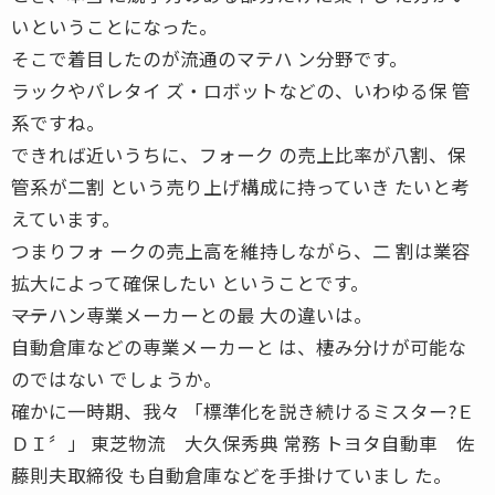
いということになった。
そこで着目したのが流通のマテハ ン分野です。
ラックやパレタイ ズ・ロボットなどの、いわゆる保 管
系ですね。
できれば近いうちに、フォーク の売上比率が八割、保
管系が二割 という売り上げ構成に持っていき たいと考
えています。
つまりフォ ークの売上高を維持しながら、二 割は業容
拡大によって確保したい ということです。
――マテハン専業メーカーとの最 大の違いは。
自動倉庫などの専業メーカーと は、棲み分けが可能な
のではない でしょうか。
確かに一時期、我々 「標準化を説き続けるミスター?Ｅ
ＤＩ〞」 東芝物流 大久保秀典 常務 トヨタ自動車 佐
藤則夫取締役 も自動倉庫などを手掛けていまし た。