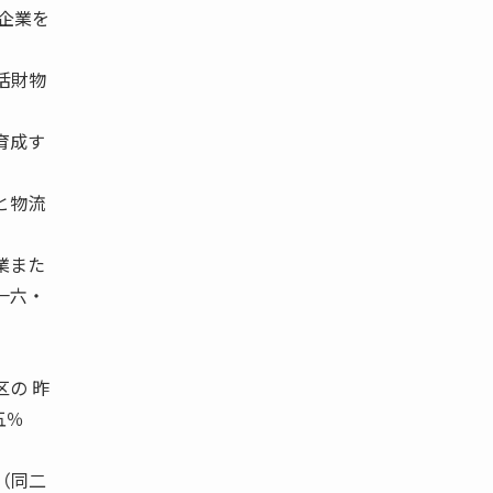
 企業を
活財物
育成す
と物流
業また
一六・
区の 昨
五％
（同二