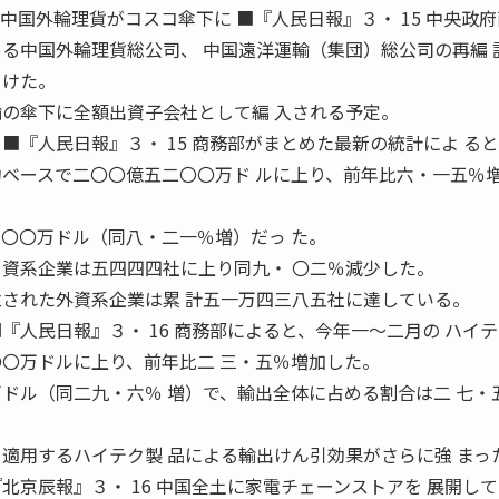
 2005 中国外輪理貨がコスコ傘下に ■『人民日報』３・ 15 中央政
ある中国外輪理貨総公司、 中国遠洋運輸（集団）総公司の再編 
 けた。
輸の傘下に全額出資子会社として編 入される予定。
■『人民日報』３・ 15 商務部がまとめた最新の統計によ る
約ベースで二〇〇億五二〇〇万ド ルに上り、前年比六・一五％
 〇〇万ドル（同八・二一％増）だっ た。
 資系企業は五四四四社に上り同九・ 〇二％減少した。
立された外資系企業は累 計五一万四三八五社に達している。
『人民日報』３・ 16 商務部によると、今年一〜二月の ハイ
〇〇万ドルに上り、前年比二 三・五％増加した。
万ドル（同二九・六％ 増）で、輸出全体に占める割合は二 七・
を適用するハイテク製 品による輸出けん引効果がさらに強 まっ
北京辰報』３・ 16 中国全土に家電チェーンストアを 展開し