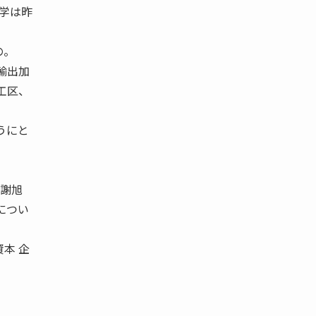
大学は昨
の。
輸出加
工区、
うにと
の謝旭
につい
本 企