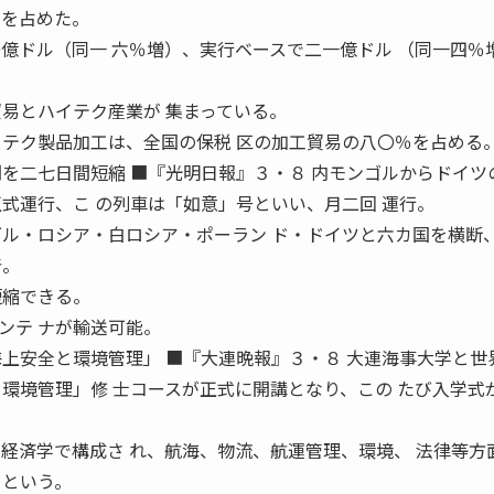
％を占めた。
〇億ドル（同一 六％増）、実行ベースで二一億ドル （同一四％
貿易とハイテク産業が 集まっている。
イテク製品加工は、全国の保税 区の加工貿易の八〇％を占める
間を二七日間短縮 ■『光明日報』３・８ 内モンゴルからドイツ
正式運行、こ の列車は「如意」号といい、月二回 運行。
ゴル・ロシア・白ロシア・ポーラン ド・ドイツと六カ国を横断
着。
短縮できる。
ンテ ナが輸送可能。
海上安全と環境管理」 ■『大連晩報』３・８ 大連海事大学と世
と環境管理」修 士コースが正式に開講となり、この たび入学式
と経済学で構成さ れ、航海、物流、航運管理、環境、 法律等方
るという。