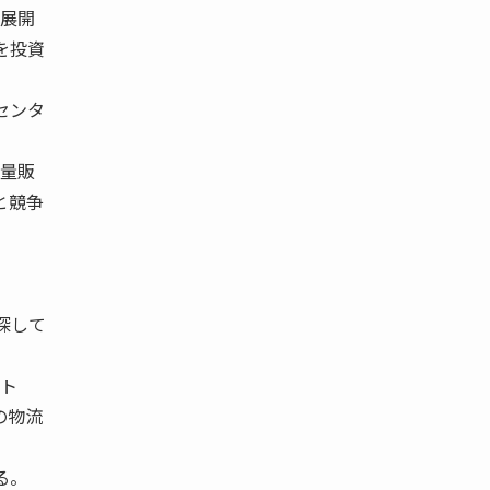
を展開
を投資
センタ
電量販
と競争
。
探して
スト
の物流
る。