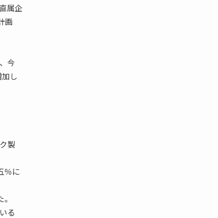
府直属企
計画
と、今
増加し
テク製
五％に
た。
ている