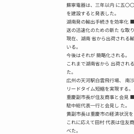
蘇寧電器は、三年以内 に五〇
を建設すると発表した。
湖南発の輸出手続きを効率化 ■
送の迅速化のための新た な取
現在、湖南 省から出荷される
いる。
今後はそれが 簡略化される。
これまで湖南省から 出荷され
た。
広州の天河駅白雲飛行場、 南
リードタイム短縮を実現する。
重慶副市長が住友商事と会見 ■
駐中総代表一行と会見し た。
黄副市長は重慶市の経済状況を
これに応えて田村 代表は住友
べた。