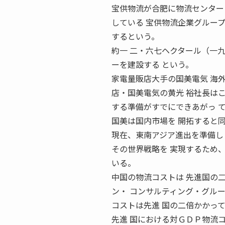
宝供物流が合肥に物流センター 
している 宝供物流企業グルー
するという。
約一 二・六七ヘクタール（一
ーを建設する という。
家電量販店大手の国美電気 海外
店・国美電気の黄光 裕社長は
する準備がすでにできあがっ 
国美は国内市場を 開拓すると
現在、東南アジア進出を準備し
その世界戦略を 実現するため
いる。
中国の物流コストは 先進国の二
ン・ コンサルティング・グル
コストは先進 国の二倍かかっ
先進 国における対ＧＤＰ物流