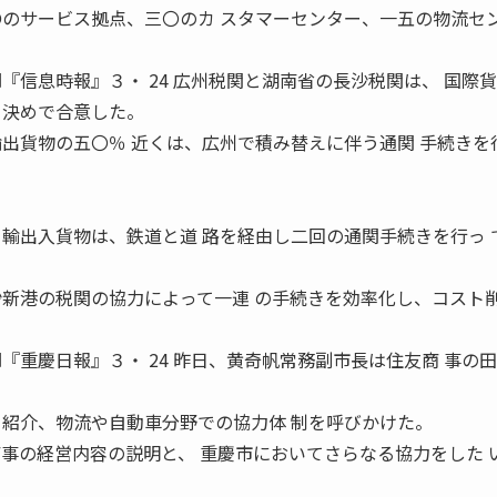
〇のサービス拠点、三〇のカ スタマーセンター、一五の物流セン
『信息時報』３・ 24 広州税関と湖南省の長沙税関は、 国際
り決めで合意した。
輸出貨物の五〇％ 近くは、広州で積み替えに伴う通関 手続きを
る輸出入貨物は、鉄道と道 路を経由し二回の通関手続きを行っ 
沙新港の税関の協力によって一連 の手続きを効率化し、コスト
『重慶日報』３・ 24 昨日、黄奇帆常務副市長は住友商 事の
 紹介、物流や自動車分野での協力体 制を呼びかけた。
商事の経営内容の説明と、 重慶市においてさらなる協力をした 