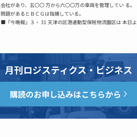
送会社があり、五〇〇 万から六〇〇万の車両を管理してい る。
 問題があるとＢＣＧは指摘している。
■『今晩報』３・ 31 天津の区港連動型保税物流園区は 本日
月刊ロジスティクス・ビジネス
購読のお申し込みはこちらから