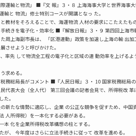
際運輸と物流」 ■『文 報』３・８ 上海海事大学と世界海事
運輸と 物流」修士特別コースが開講となっ た。
 と教材をそろえることで、海運物流 人材の要求にこたえたも
 手続きを電子化・効率化 ■『解放日報』３・９ 第四回上海市
した周上海副市長は、 「区港連動」政策を加速し上海の輸 出加
発展させようと呼びかけた。
り、率先 して物流全工程の電子化と区域の連 動効率を上げるよ
よう求める。
税務総局長がコメント ■『人民日報』３・ 10 国家税務総局
人民代表大会（全人代） 第三回会議の記者会見で、所得税改 革
した。
後の新たな情勢に適応し、企業 の公正な競争を促すため、中国資
法 人所得税）を一本化する必要がある。
一本 化を企業所得税改革構想の柱とする。
たが、 今年度はさらに立法手続きに従って 改革を進める。