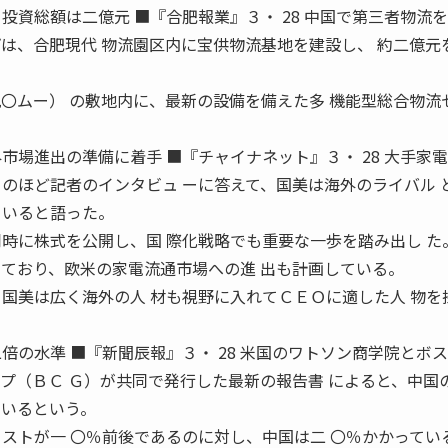
投資総額は二億元 ■『合肥報業』３・ 28 中国で第三者物流
プは、合肥現代 物流園区内に宝供物流基地を建設し、 約二億元
九〇ムー） の敷地内に、最新の設備を備えた多 機能型総合物流
市場進出の準備に着手 ■『チャイナネット』３・ 28 大手家
このほど記者のインタビュ ーに答えて、国美は海外のライバル 
ていると語った。
同時に株式を公開し、国 際化戦略でも重要な一歩を踏み出し た
 ており、欧米の家電流通市場への進 出も計画している。
、国美は広く海外の人 材も視野に入れてＣＥＯに適した人 物を
倍の水準 ■『新聞辰報』３・ 28 米国のワトソン商学院とボ
ープ（ＢＣ Ｇ）が共同で発行した最新の報告書 によると、中国
ているという。
コストが一 〇％前後であるのに対し、中国は二 〇％かかってい