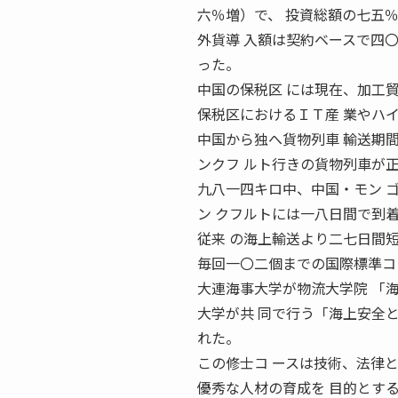
六％増）で、 投資総額の七五
外貨導 入額は契約ベースで四
った。
中国の保税区 には現在、加工
保税区におけるＩＴ産 業やハ
中国から独へ貨物列車 輸送期
ンクフ ルト行きの貨物列車が
九八一四キロ中、中国・モン 
ン クフルトには一八日間で到
従来 の海上輸送より二七日間
毎回一〇二個までの国際標準コ
大連海事大学が物流大学院 「
大学が共 同で行う「海上安全
れた。
この修士コ ースは技術、法律
優秀な人材の育成を 目的とす