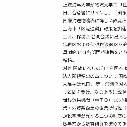
上海海事大学が物流大学院 「国
日、合意書にサインし、「国際
国際海運物流界に詳しい教員陣
上海市「区港連動」政策を加速
工区、保税区 合同会議に出席
保税区および保税物流園 区を
具 体的には各部門が連携をと
指摘。
対外 開放レベルの向上を図る
法人所得税の改革について 国家
人局長は九日、 第一〇期全国
て質問を受け、次のように説明
世界貿易機関（ＷＴＯ） 加盟
業・外資系企業の企業所得税（
課税基準が異なる二つの制度の
数年前から調査研究を進めてき