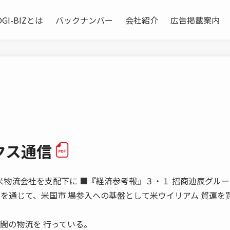
OGI-BIZとは
バックナンバー
会社紹介
広告掲載案内
クス通信
面廸辰が 米物流会社を支配下に ■『経済参考報』３・１ 招商迪辰グル
司を通じて、米国市 場参入への基盤として米ウイリアム 貿運を
間の物流を 行っている。