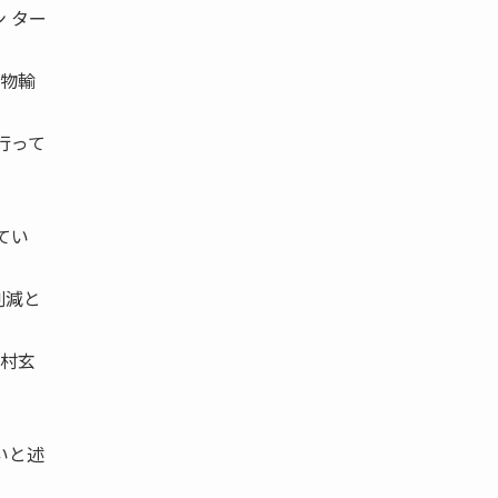
 ター
貨物輸
行って
てい
削減と
田村玄
いと述