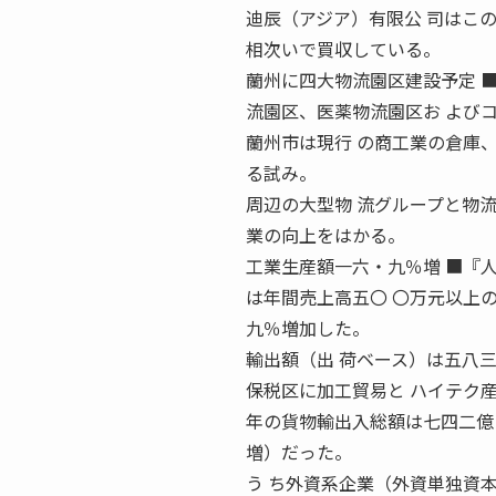
迪辰（アジア）有限公 司はこの
相次いで買収している。
蘭州に四大物流園区建設予定 
流園区、医薬物流園区お よび
蘭州市は現行 の商工業の倉庫
る試み。
周辺の大型物 流グループと物
業の向上をはかる。
工業生産額一六・九％増 ■『
は年間売上高五〇 〇万元以上
九％増加した。
輸出額（出 荷ベース）は五八
保税区に加工貿易と ハイテク産
年の貨物輸出入総額は七四二億
増）だった。
う ち外資系企業（外資単独資