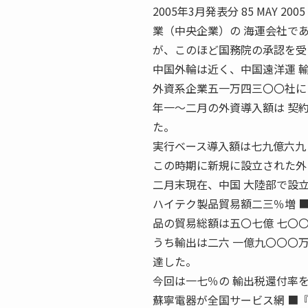
2005年3月発表分 85 MAY
業（中央企業）の 海運会社で
が、このほど国務院の承認を受
中国外輪は近く、中国遠洋運 
外資系企業五一万四三〇〇社に 
年一〜二月の外資導入額は 契
た。
実行ベース導入額は七九億六九
この時期に新規に設立された外
二月末現在、中国 大陸部で設
ハイテク製品貿易額二三％増 ■
品の貿易総額は五〇七億 七〇
うち輸出は二六 一億九〇〇〇
達した。
今回は一七％の 輸出税還付率
蘇寧電器が全国サービス網 ■『