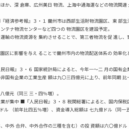
ほか、深 倉庫、広州美日 物流、上海中通海運などの物流関連
■『経済参考報』３・１ 蘭州市は西部生活財物流園区、東 部生
コンテナ物流センターなど四つの 物流園区を建設予定。
、運輸の物流資源を 集約させることで、第三者物流を促 進し、
流園区に影響を与え ることで蘭州市内の物流配送体系の 効率化
人民日報』３・６ 国家統計局によると、今年一〜二 月の国有企
の非国有企業の工業生産 額は九〇三四億元に上り、前年同期 比
三八億元（同三 三・四％増）。
業が集中 ■『人民日報』３・８ 税関総署によると、国内保税
ドル （前年比四五％増）、資金導入総額は 七九億ドル（同一
本、中外 合弁、中外合作の三種を含む）の投 資額は六〇億ドル