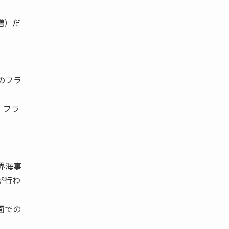
増）だ
。
のフラ
、フラ
界海事
が行わ
面での