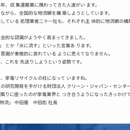
年、収 集運搬業に携わってきた人達がい ます。
りながら、全国的な物流網を構 築しようとしています。
加している 処理業者二十一社も、それぞれ主 体的に物流網の構
 社会的な認識がようやく高まってきました。
」 とか「水に流す」といった言葉あ ります。
る意識が象徴的に表れている ように思えてなりません。
け、これを 先送りしようという姿勢です。
 は、家電リサイクルの柱になって いますね。
 の研究開発を手がける財団法人 クリーン・ジャパン・センター
の隣りに座ったのが家電業界と つき合うようになったきっかけで
物流」 中田屋 中田彪 社長