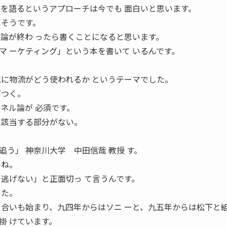
 を語るというアプローチは今でも 面白いと思います。
えそうです。
ル論が終わ ったら書くことになると思います。
マ ーケティング」という本を書いて いるんです。
進に物流がどう使われるか というテーマでした。
びつく。
ネル論が 必須です。
に該当する部分がない。
う」 神奈川大学 中田信哉 教授 す。
でね。
ら逃げない」と正面切っ て言うんです。
した。
 合いも始まり、九四年からはソニ ーと、九五年からは松下と
掛 けています。