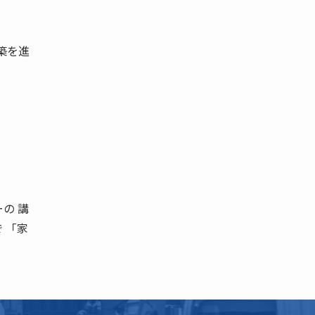
築を進
の 講
 「家